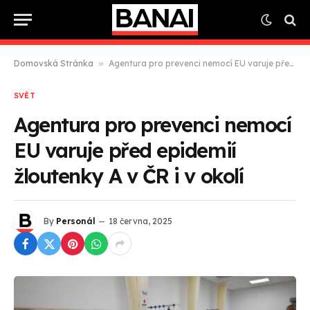
Domovská Stránka
»
Agentura pro prevenci nemocí EU varuje před epidemií žloutenky A v ČR i v okolí
SVĚT
Agentura pro prevenci nemocí
EU varuje před epidemií
žloutenky A v ČR i v okolí
By
Personál
18 června, 2025