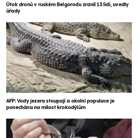
Útok dronů v ruském Belgorodu zranil 13 lidí, uvedly
úřady
AFP: Vody jezera stoupají a okolní populace je
ponechána na milost krokodýlům