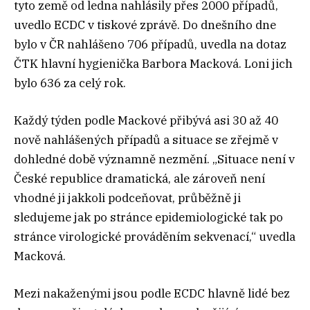
tyto země od ledna nahlásily přes 2000 případů,
uvedlo ECDC v tiskové zprávě. Do dnešního dne
bylo v ČR nahlášeno 706 případů, uvedla na dotaz
ČTK hlavní hygienička Barbora Macková. Loni jich
bylo 636 za celý rok.
Každý týden podle Mackové přibývá asi 30 až 40
nově nahlášených případů a situace se zřejmě v
dohledné době významně nezmění. „Situace není v
České republice dramatická, ale zároveň není
vhodné ji jakkoli podceňovat, průběžně ji
sledujeme jak po stránce epidemiologické tak po
stránce virologické prováděním sekvenací,“ uvedla
Macková.
Mezi nakaženými jsou podle ECDC hlavně lidé bez