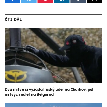
Facebook
Twitter
Pinterest
LinkedIn
Tumblr
Email
ČTI DÁL
Dva mrtvé si vyžádal ruský úder na Charkov, pět
mrtvých nálet na Belgorod