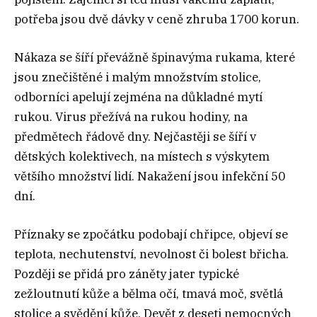
potřeba jsou dvě dávky v ceně zhruba 1700 korun.
Nákaza se šíří převážně špinavýma rukama, které
jsou znečištěné i malým množstvím stolice,
odborníci apelují zejména na důkladné mytí
rukou. Virus přežívá na rukou hodiny, na
předmětech řádově dny. Nejčastěji se šíří v
dětských kolektivech, na místech s výskytem
většího množství lidí. Nakažení jsou infekční 50
dní.
Příznaky se zpočátku podobají chřipce, objeví se
teplota, nechutenství, nevolnost či bolest břicha.
Později se přidá pro záněty jater typické
zežloutnutí kůže a bělma očí, tmavá moč, světlá
stolice a svědění kůže. Devět z deseti nemocných