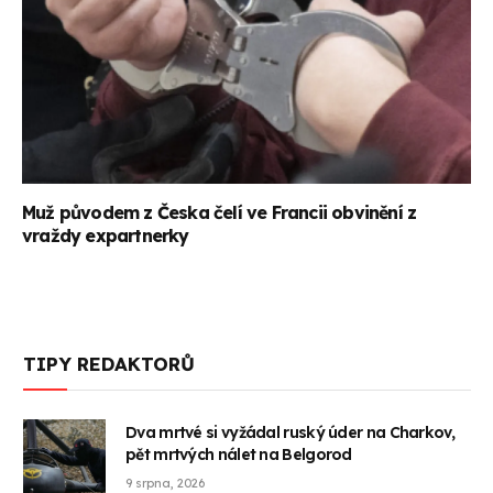
Muž původem z Česka čelí ve Francii obvinění z
vraždy expartnerky
TIPY REDAKTORŮ
Dva mrtvé si vyžádal ruský úder na Charkov,
pět mrtvých nálet na Belgorod
9 srpna, 2026