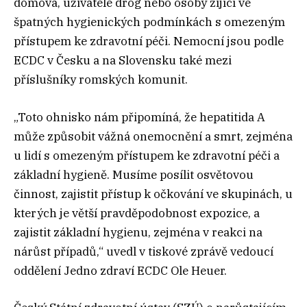
domova, uživatelé drog nebo osoby žijící ve
špatných hygienických podmínkách s omezeným
přístupem ke zdravotní péči. Nemocní jsou podle
ECDC v Česku a na Slovensku také mezi
příslušníky romských komunit.
„Toto ohnisko nám připomíná, že hepatitida A
může způsobit vážná onemocnění a smrt, zejména
u lidí s omezeným přístupem ke zdravotní péči a
základní hygieně. Musíme posílit osvětovou
činnost, zajistit přístup k očkování ve skupinách, u
kterých je větší pravděpodobnost expozice, a
zajistit základní hygienu, zejména v reakci na
nárůst případů,“ uvedl v tiskové zprávě vedoucí
oddělení Jedno zdraví ECDC Ole Heuer.