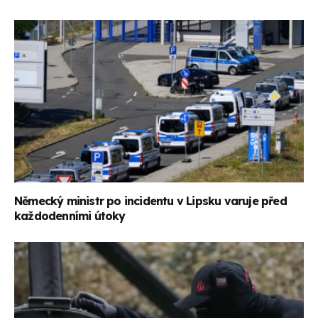
Německý ministr po incidentu v Lipsku varuje před
každodenními útoky