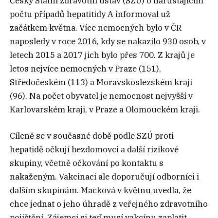
Český Státní zdravotní ústav (SZÚ) o narůstajícím
počtu případů hepatitidy A informoval už
začátkem května. Více nemocných bylo v ČR
naposledy v roce 2016, kdy se nakazilo 930 osob, v
letech 2015 a 2017 jich bylo přes 700. Z krajů je
letos nejvíce nemocných v Praze (151),
Středočeském (113) a Moravskoslezském kraji
(96). Na počet obyvatel je nemocnost nejvyšší v
Karlovarském kraji, v Praze a Olomouckém kraji.
Cíleně se v současné době podle SZÚ proti
hepatidě očkují bezdomovci a další rizikové
skupiny, včetně očkování po kontaktu s
nakaženým. Vakcinaci ale doporučují odborníci i
dalším skupinám. Macková v květnu uvedla, že
chce jednat o jeho úhradě z veřejného zdravotního
pojištění. Zájemci si teď musí vakcínu zaplatit,