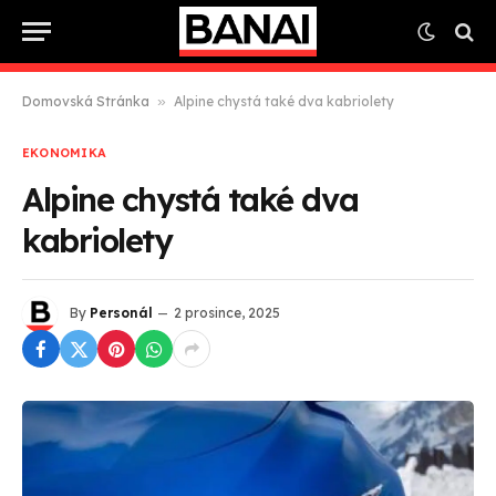
Domovská Stránka
»
Alpine chystá také dva kabriolety
EKONOMIKA
Alpine chystá také dva
kabriolety
By
Personál
2 prosince, 2025