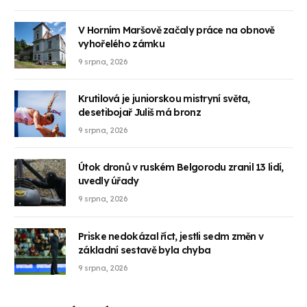
V Horním Maršově začaly práce na obnově
vyhořelého zámku
9 srpna, 2026
Krutilová je juniorskou mistryní světa,
desetibojař Juliš má bronz
9 srpna, 2026
Útok dronů v ruském Belgorodu zranil 13 lidí,
uvedly úřady
9 srpna, 2026
Priske nedokázal říct, jestli sedm změn v
základní sestavě byla chyba
9 srpna, 2026