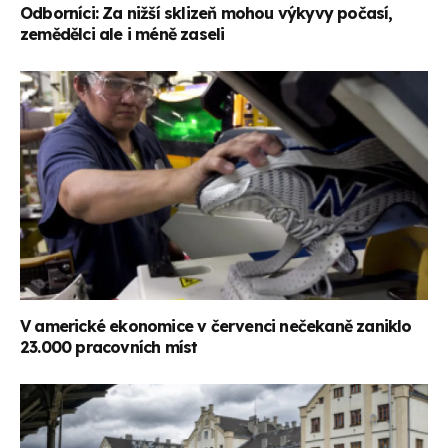
Odborníci: Za nižší sklizeň mohou výkyvy počasí,
zemědělci ale i méně zaseli
V americké ekonomice v červenci nečekaně zaniklo
23.000 pracovních míst