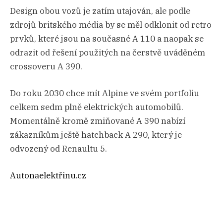
Design obou vozů je zatím utajován, ale podle
zdrojů britského média by se měl odklonit od retro
prvků, které jsou na současné A 110 a naopak se
odrazit od řešení použitých na čerstvě uváděném
crossoveru A 390.
Do roku 2030 chce mít Alpine ve svém portfoliu
celkem sedm plně elektrických automobilů.
Momentálně kromě zmiňované A 390 nabízí
zákazníkům ještě hatchback A 290, který je
odvozený od Renaultu 5.
Autonaelektřinu.cz