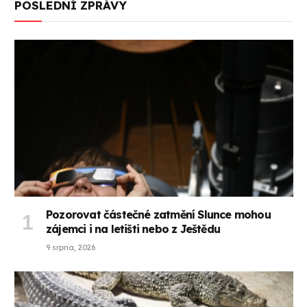
POSLEDNÍ ZPRÁVY
Pozorovat částečné zatmění Slunce mohou
zájemci i na letišti nebo z Ještědu
9 srpna, 2026