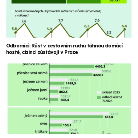
Odborníci: Růst v cestovním ruchu táhnou domácí
hosté, cizinci zůstávají v Praze