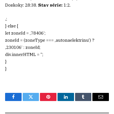
Doskoky: 28:38.
Stav série:
1:2.
‚;
} else {
let zoneId = ‚78406‘;
zoneId = (zoneType === ‚autonaelektrinu‘) ?
‚230106‘ : zoneId;
div.innerHTML = “;
}
}
Facebook
Twitter
Pinterest
LinkedIn
Tumblr
Email