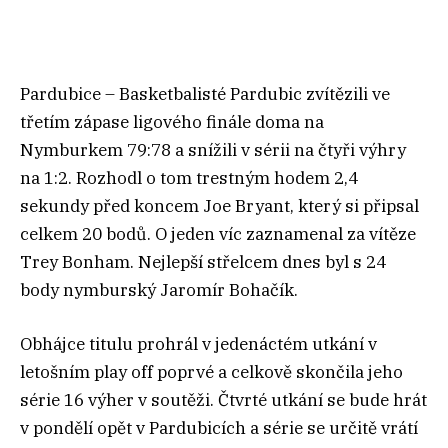
Pardubice – Basketbalisté Pardubic zvítězili ve
třetím zápase ligového finále doma na
Nymburkem 79:78 a snížili v sérii na čtyři výhry
na 1:2. Rozhodl o tom trestným hodem 2,4
sekundy před koncem Joe Bryant, který si připsal
celkem 20 bodů. O jeden víc zaznamenal za vítěze
Trey Bonham. Nejlepší střelcem dnes byl s 24
body nymburský Jaromír Bohačík.
Obhájce titulu prohrál v jedenáctém utkání v
letošním play off poprvé a celkově skončila jeho
série 16 výher v soutěži. Čtvrté utkání se bude hrát
v pondělí opět v Pardubicích a série se určitě vrátí