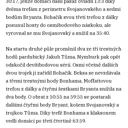
30:17, jenže domácí další pasáž ovládli 13:3 díky
dvěma trefám z perimetru Svojanovského a sedmi
bodům Bryanta. Bohačík svou třetí trefou z dálky
posunul hosty do osmibodového náskoku, ale
vyrovnal se mu Svojanovský a snížil na 35:40.
Na startu druhé půle proměnil dva ze tří trestných
hodů pardubický Jakub Tůma, Nymburk pak opět
odskočil devítibodovou sérií. Osmi včetně dalších
dvou trojek ji zařídil Bohačík. Beksa se nevzdávala
a třemi trestnými hody Bonhama, Moffattovou
trefou z dálky a čtyřmi šestkami Bryanta snížila na
dva body. O obrat z 50:55 na 59:55 se postarali
dalšími čtyřmi body Bryant, košem Svojanovský a
trojkou Tůma. Díky trefě Bonhama s klaksonem
vedli domácí po třetí čtvrtině 63:59.