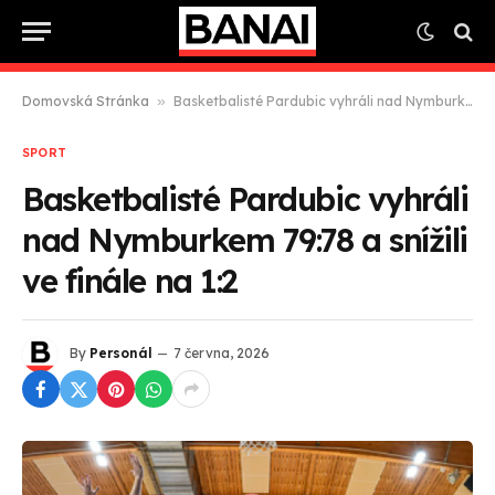
Domovská Stránka
»
Basketbalisté Pardubic vyhráli nad Nymburkem 79:78 a snížili ve finále na 1:2
SPORT
Basketbalisté Pardubic vyhráli
nad Nymburkem 79:78 a snížili
ve finále na 1:2
By
Personál
7 června, 2026