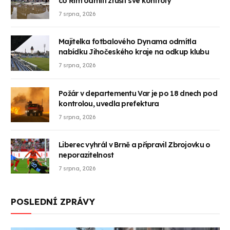
co Řím odmítl zrušit své kontroly
7 srpna, 2026
Majitelka fotbalového Dynama odmítla
nabídku Jihočeského kraje na odkup klubu
7 srpna, 2026
Požár v departementu Var je po 18 dnech pod
kontrolou, uvedla prefektura
7 srpna, 2026
Liberec vyhrál v Brně a připravil Zbrojovku o
neporazitelnost
7 srpna, 2026
POSLEDNÍ ZPRÁVY