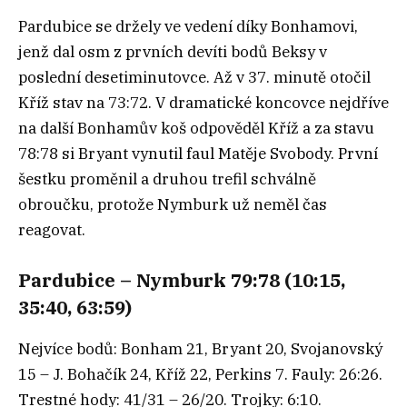
Pardubice se držely ve vedení díky Bonhamovi,
jenž dal osm z prvních devíti bodů Beksy v
poslední desetiminutovce. Až v 37. minutě otočil
Kříž stav na 73:72. V dramatické koncovce nejdříve
na další Bonhamův koš odpověděl Kříž a za stavu
78:78 si Bryant vynutil faul Matěje Svobody. První
šestku proměnil a druhou trefil schválně
obroučku, protože Nymburk už neměl čas
reagovat.
Pardubice – Nymburk 79:78 (10:15,
35:40, 63:59)
Nejvíce bodů: Bonham 21, Bryant 20, Svojanovský
15 – J. Bohačík 24, Kříž 22, Perkins 7. Fauly: 26:26.
Trestné hody: 41/31 – 26/20. Trojky: 6:10.