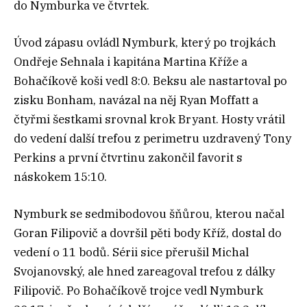
do Nymburka ve čtvrtek.
Úvod zápasu ovládl Nymburk, který po trojkách
Ondřeje Sehnala i kapitána Martina Kříže a
Bohačíkově koši vedl 8:0. Beksu ale nastartoval po
zisku Bonham, navázal na něj Ryan Moffatt a
čtyřmi šestkami srovnal krok Bryant. Hosty vrátil
do vedení další trefou z perimetru uzdravený Tony
Perkins a první čtvrtinu zakončil favorit s
náskokem 15:10.
Nymburk se sedmibodovou šňůrou, kterou načal
Goran Filipovič a dovršil pěti body Kříž, dostal do
vedení o 11 bodů. Sérii sice přerušil Michal
Svojanovský, ale hned zareagoval trefou z dálky
Filipovič. Po Bohačíkově trojce vedl Nymburk