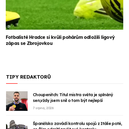
Fotbalisté Hradce si kvůli pohárům odložili ligový
zápas se Zbrojovkou
TIPY REDAKTORŮ
Choupenitch: Titul mistra světa je splněný
sen,vždy jsem snil o tom být nejlepší
7 srpna, 2026
Španělsko zavádí kontrolu spojů z Itálie poté,