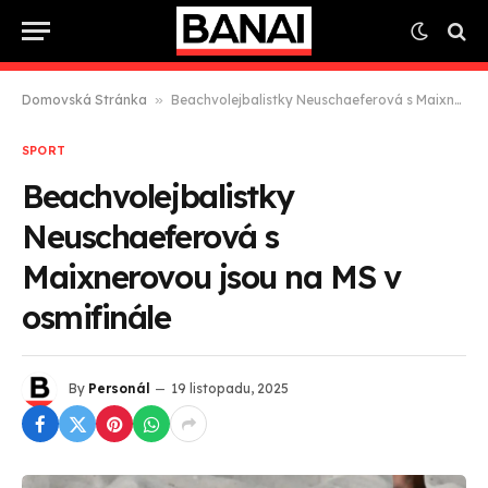
Domovská Stránka
»
Beachvolejbalistky Neuschaeferová s Maixnerovou jsou na MS v osmifinále
SPORT
Beachvolejbalistky
Neuschaeferová s
Maixnerovou jsou na MS v
osmifinále
By
Personál
19 listopadu, 2025