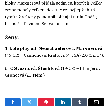
bloky, Maixnerová přidala sedm es, kterých Češky
zaznamenaly celkem deset. Mezi nejlepších 16
týmů už v úterý postoupili obhájci titulu Ondřej
Perušič s Davidem Schweinerem.
Ženy:
1. kolo play off: Neuschaeferová, Maixnerová
(46-ČR) – Cannonová, Kraftová (4-USA) 2:0 (12, 14),
6:00
Svozilová, Štochlová
(19-ČR) – Ittlingerová,
Grüneová (21-Něm.).
Facebook
Twitter
Pinterest
LinkedIn
Tumblr
Email