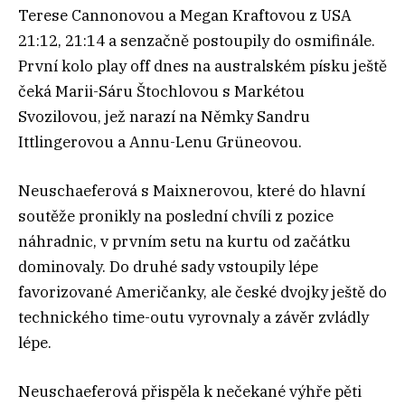
Terese Cannonovou a Megan Kraftovou z USA
21:12, 21:14 a senzačně postoupily do osmifinále.
První kolo play off dnes na australském písku ještě
čeká Marii-Sáru Štochlovou s Markétou
Svozilovou, jež narazí na Němky Sandru
Ittlingerovou a Annu-Lenu Grüneovou.
Neuschaeferová s Maixnerovou, které do hlavní
soutěže pronikly na poslední chvíli z pozice
náhradnic, v prvním setu na kurtu od začátku
dominovaly. Do druhé sady vstoupily lépe
favorizované Američanky, ale české dvojky ještě do
technického time-outu vyrovnaly a závěr zvládly
lépe.
Neuschaeferová přispěla k nečekané výhře pěti