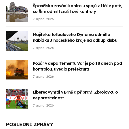
Španělsko zavádí kontrolu spojů z Itálie poté,
co Řím odmítl zrušit své kontroly
7 srpna, 2026
Majitelka fotbalového Dynama odmítla
nabídku Jihočeského kraje na odkup klubu
7 srpna, 2026
Požár v departementu Var je po 18 dnech pod
kontrolou, uvedla prefektura
7 srpna, 2026
Liberec vyhrál v Brně a připravil Zbrojovku o
neporazitelnost
7 srpna, 2026
POSLEDNÍ ZPRÁVY