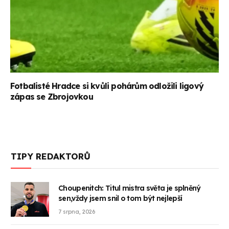
Fotbalisté Hradce si kvůli pohárům odložili ligový
zápas se Zbrojovkou
TIPY REDAKTORŮ
Choupenitch: Titul mistra světa je splněný
sen,vždy jsem snil o tom být nejlepší
7 srpna, 2026