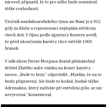
zároveň připustil, že to pro něho bude nesmírně
těžké rozhodnutí.
Útočník saúdskoarabského týmu an-Nasr je s 952
góly za kluby a reprezentaci nejlepším střelcem
všech dob. V říjnu podle agentury Reuters uvedl,
že před ukončením kariéry chce vstřelit 1000
branek.
V talk show Pierse Morgana dostal pětinásobný
držitel Zlatého míče otázku na konec kariéry
znovu. „Bude to brzy,“ odpověděl. „Myslím, že na to
budu připravený. Ale bude to hodně, hodně těžké.
Adrenalinu, který zažíváte při vstřelení gólu, se nic
nevyrovná,“ konstatoval.