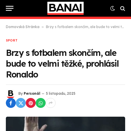
Domovská Stránka
»
Brzy s fotbalem skončím, ale bude to velmi těžké, prohlásil Ronaldo
SPORT
Brzy s fotbalem skončím, ale
bude to velmi těžké, prohlásil
Ronaldo
By
Personál
5 listopadu, 2025