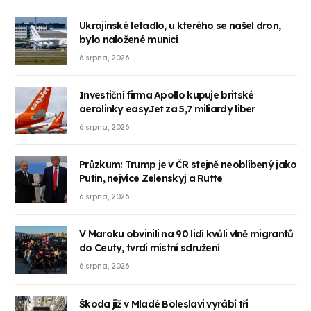
Ukrajinské letadlo, u kterého se našel dron,
bylo naložené municí
6 srpna, 2026
Investiční firma Apollo kupuje britské
aerolinky easyJet za 5,7 miliardy liber
6 srpna, 2026
Průzkum: Trump je v ČR stejně neoblíbený jako
Putin, nejvíce Zelenskyj a Rutte
6 srpna, 2026
V Maroku obvinili na 90 lidí kvůli vlně migrantů
do Ceuty, tvrdí místní sdružení
6 srpna, 2026
Škoda již v Mladé Boleslavi vyrábí tři