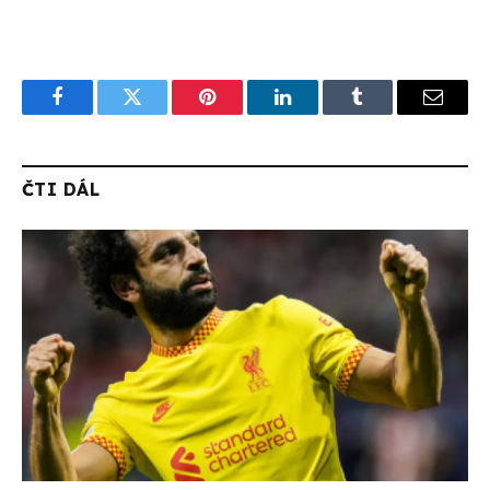
Facebook
Twitter
Pinterest
LinkedIn
Tumblr
Email
ČTI DÁL