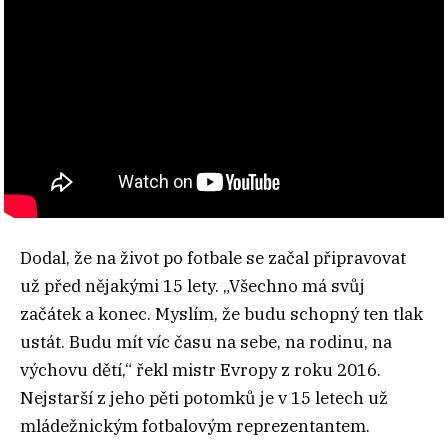
Dodal, že na život po fotbale se začal připravovat
už před nějakými 15 lety. „Všechno má svůj
začátek a konec. Myslím, že budu schopný ten tlak
ustát. Budu mít víc času na sebe, na rodinu, na
výchovu dětí,“ řekl mistr Evropy z roku 2016.
Nejstarší z jeho pěti potomků je v 15 letech už
mládežnickým fotbalovým reprezentantem.