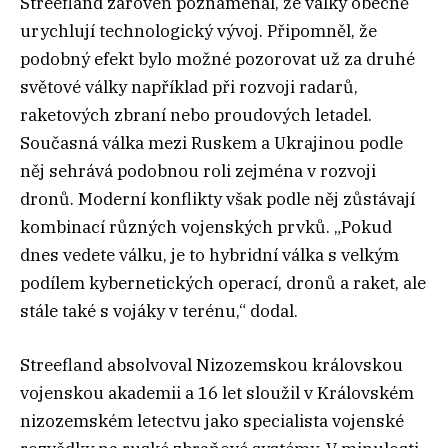
Streefland zároveň poznamenal, že války obecně
urychlují technologický vývoj. Připomněl, že
podobný efekt bylo možné pozorovat už za druhé
světové války například při rozvoji radarů,
raketových zbraní nebo proudových letadel.
Současná válka mezi Ruskem a Ukrajinou podle
něj sehrává podobnou roli zejména v rozvoji
dronů. Moderní konflikty však podle něj zůstávají
kombinací různých vojenských prvků. „Pokud
dnes vedete válku, je to hybridní válka s velkým
podílem kybernetických operací, dronů a raket, ale
stále také s vojáky v terénu,“ dodal.
Streefland absolvoval Nizozemskou královskou
vojenskou akademii a 16 let sloužil v Královském
nizozemském letectvu jako specialista vojenské