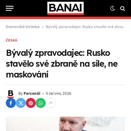
Domovská Stránka
»
Bývalý zpravodajec: Rusko stavělo své zbraně na síle, ne maskování
ČESKÁ
Bývalý zpravodajec: Rusko
stavělo své zbraně na síle, ne
maskování
By
Personál
3 června, 2026