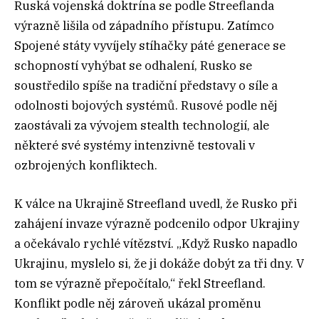
Ruská vojenská doktrína se podle Streeflanda
výrazně lišila od západního přístupu. Zatímco
Spojené státy vyvíjely stíhačky páté generace se
schopností vyhýbat se odhalení, Rusko se
soustředilo spíše na tradiční představy o síle a
odolnosti bojových systémů. Rusové podle něj
zaostávali za vývojem stealth technologií, ale
některé své systémy intenzivně testovali v
ozbrojených konfliktech.
K válce na Ukrajině Streefland uvedl, že Rusko při
zahájení invaze výrazně podcenilo odpor Ukrajiny
a očekávalo rychlé vítězství. „Když Rusko napadlo
Ukrajinu, myslelo si, že ji dokáže dobýt za tři dny. V
tom se výrazně přepočítalo,“ řekl Streefland.
Konflikt podle něj zároveň ukázal proměnu