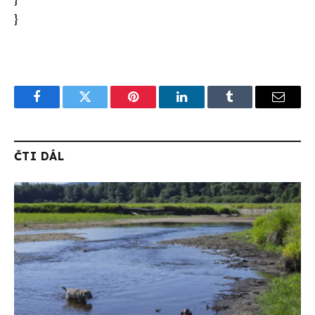
}
Facebook
Twitter
Pinterest
LinkedIn
Tumblr
Email
ČTI DÁL