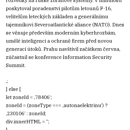
rozvědky na ruské zbraňové systémy. V minulosti
poskytoval poradenství pilotům letounů F-16,
velitelům leteckých základen a generálnímu
tajemníkovi Severoatlantické aliance (NATO). Dnes
se věnuje především moderním kyberhrozbám,
umělé inteligenci a ochraně firem před novou
generací útoků. Prahu navštívil začátkem června,
zúčastnil se konference Information Security
Summit.
‚;
} else {
let zoneId = ‚78406‘;
zoneId = (zoneType === ‚autonaelektrinu‘) ?
‚230106‘ : zoneId;
div.innerHTML = “;
}