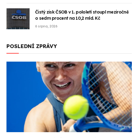
Čistý zisk ČSOB v 1. pololetí stoupl meziročně
o sedm procent na 10,2 mld. Kč
6 srpna, 2026
POSLEDNÍ ZPRÁVY