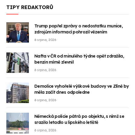
TIPY REDAKTORŮ
Trump popřel zprávy o nedostatku munice,
zdrojům informací pohrozil vězením
6 srpna, 2026
Nafta v ČR od minulého týdne opět zdražila,
benzin mírně zlevnil
6 srpna, 2026
Demolice vyhořelé výškové budovy ve Zlíně by
měla začít dnes odpoledne
6 srpna, 2026
Německá policie pátrá po objektu, s nímž se
srazilo letadlo u lipského letiště
6 srpna, 2026