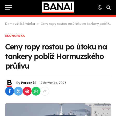
Domovská Stránka
»
Ceny ropy rostou po útoku na tankery poblíž Hormuzského průlivu
EKONOMIKA
Ceny ropy rostou po útoku na
tankery poblíž Hormuzského
průlivu
By
Personál
7 července, 2026