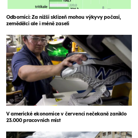
Odborníci: Za nižší sklizeň mohou výkyvy počasí,
zemědělci ale i méně zaseli
V americké ekonomice v červenci nečekaně zaniklo
23.000 pracovních míst