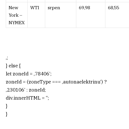
New
WTI
srpen
69,98
68,55
York –
NYMEX
‚;
} else {
let zoneId = ‚78406‘;
zoneId = (zoneType === ‚autonaelektrinu‘) ?
‚230106‘ : zoneId;
div.innerHTML = “;
}
}