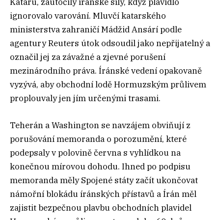
Kataru, zaútočily íránské síly, když plavidlo
ignorovalo varování. Mluvčí katarského
ministerstva zahraničí Mádžid Ansárí podle
agentury Reuters útok odsoudil jako nepřijatelný a
označil jej za závažné a zjevné porušení
mezinárodního práva. Íránské vedení opakovaně
vyzývá, aby obchodní lodě Hormuzským průlivem
proplouvaly jen jím určenými trasami.
Teherán a Washington se navzájem obviňují z
porušování memoranda o porozumění, které
podepsaly v polovině června s vyhlídkou na
konečnou mírovou dohodu. Ihned po podpisu
memoranda měly Spojené státy začít ukončovat
námořní blokádu íránských přístavů a Írán měl
zajistit bezpečnou plavbu obchodních plavidel