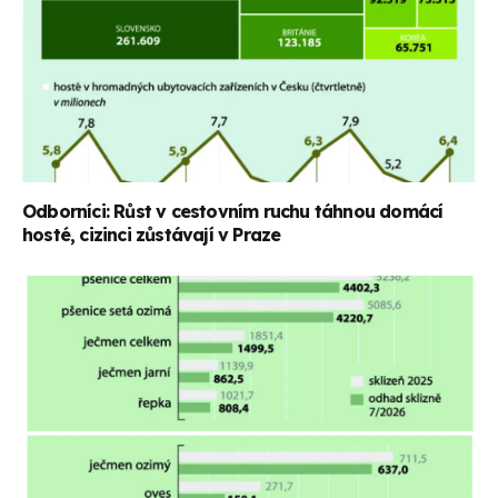
Odborníci: Růst v cestovním ruchu táhnou domácí
hosté, cizinci zůstávají v Praze