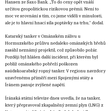
Hansen ze Saxo Bank. „To do ceny opět vnáší
určitou geopolitickou rizikovou prémii. Není to
moc ve srovnání s tím, co jsme viděli v minulosti,
ale je to hlavní hnací síla poptávky na trhu,“ dodal.
Katarský tanker v Ománském zálivu u
Hormuzského průlivu nedaleko ománských břehů
zasáhl neznámý projektil, což způsobilo požár.
Později byl hlášen další incident, při kterém byl
poblíž ománského pobřeží poškozen
saúdskoarabský ropný tanker. V regionu navzdory
uzavřenému příměří mezi Spojenými státy a
Íránem panuje zvýšené napětí.
Íránská státní televize dnes uvedla, že na tanker,
který přepravoval zkapalněný zemní plyn (LNG) z