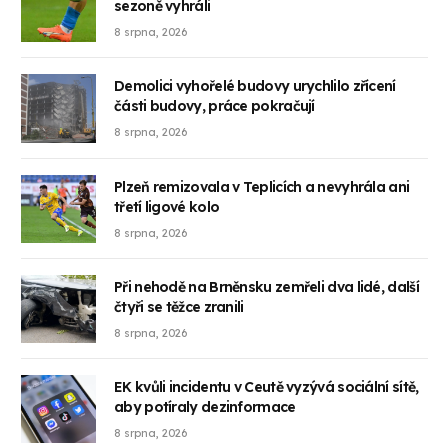
sezoně vyhráli
8 srpna, 2026
Demolici vyhořelé budovy urychlilo zřícení
části budovy, práce pokračují
8 srpna, 2026
Plzeň remizovala v Teplicích a nevyhrála ani
třetí ligové kolo
8 srpna, 2026
Při nehodě na Brněnsku zemřeli dva lidé, další
čtyři se těžce zranili
8 srpna, 2026
EK kvůli incidentu v Ceutě vyzývá sociální sítě,
aby potíraly dezinformace
8 srpna, 2026