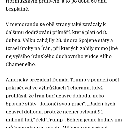
Hormuzským průlivem, a to po dobu 60 dnů
bezplatně.
V memorandu se obě strany také zavázaly k
dalšímu dodržování příměří, které platí od 8.
dubna. Válku zahájily 28. února Spojené státy a
Izrael útoky na Írán, při kterých zabily mimo jiné
nejvyššího íránského duchovního vůdce Alího
Chameneího.
Americký prezident Donald Trump v pondělí opět
pokračoval ve výhrůžkách Teheránu, když
prohlásil, že Írán buď uzavře dohodu, nebo
Spojené státy „dokončí svou práci“. „Raději bych
uzavřel dohodu, protože nechci ovlivnit 91
milionů lidí,“ řekl Trump. „Během jedné hodiny jim
můžeme zbourat mosty. Můžeme jim vyřadit