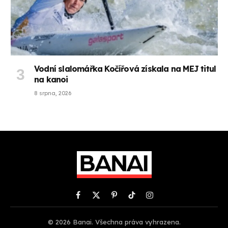
Vodní slalomářka Kočířová získala na MEJ titul
na kanoi
8 srpna, 2026
Facebook
X
Pinterest
TikTok
Instagram
(Twitter)
© 2026 Banai. Všechna práva vyhrazena.