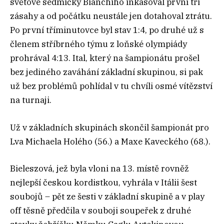
světové sedmičky Bianchiho inkasoval první tři
zásahy a od počátku neustále jen dotahoval ztrátu.
Po první tříminutovce byl stav 1:4, po druhé už s
členem stříbrného týmu z loňské olympiády
prohrával 4:13. Ital, který na šampionátu prošel
bez jediného zaváhání základní skupinou, si pak
už bez problémů pohlídal v tu chvíli osmé vítězství
na turnaji.
Už v základních skupinách skončil šampionát pro
Lva Michaela Holého (56.) a Maxe Kaveckého (68.).
Bieleszová, jež byla vloni na 13. místě rovněž
nejlepší českou kordistkou, vyhrála v Itálii šest
soubojů – pět ze šesti v základní skupině a v play
off těsně předčila v souboji soupeřek z druhé