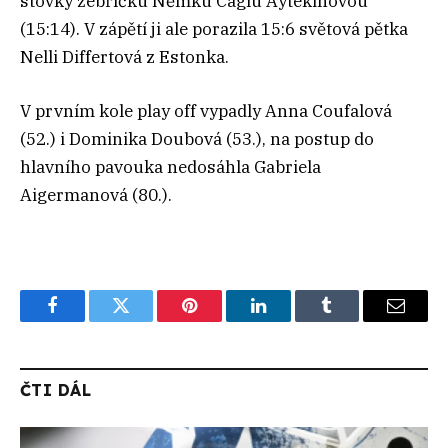
stovky žebříčku Němku Caglu Aytekinovou
(15:14). V zápětí ji ale porazila 15:6 světová pětka
Nelli Differtová z Estonka.
V prvním kole play off vypadly Anna Coufalová
(52.) i Dominika Doubová (53.), na postup do
hlavního pavouka nedosáhla Gabriela
Aigermanová (80.).
Facebook
Twitter
Pinterest
LinkedIn
Tumblr
Email
ČTI DÁL