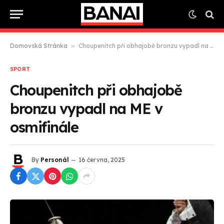
Domovská Stránka
»
Choupenitch při obhajobě bronzu vypadl na ME v osmifinále
SPORT
Choupenitch při obhajobě
bronzu vypadl na ME v
osmifinále
By
Personál
16 června, 2025