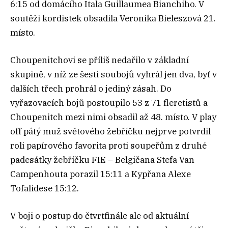
6:15 od domácího Itala Guillaumea Bianchiho. V
soutěži kordistek obsadila Veronika Bieleszová 21.
místo.
Choupenitchovi se příliš nedařilo v základní
skupině, v níž ze šesti soubojů vyhrál jen dva, byť v
dalších třech prohrál o jediný zásah. Do
vyřazovacích bojů postoupilo 53 z 71 fleretistů a
Choupenitch mezi nimi obsadil až 48. místo. V play
off pátý muž světového žebříčku nejprve potvrdil
roli papírového favorita proti soupeřům z druhé
padesátky žebříčku FIE – Belgičana Stefa Van
Campenhouta porazil 15:11 a Kypřana Alexe
Tofalidese 15:12.
V boji o postup do čtvrtfinále ale od aktuální