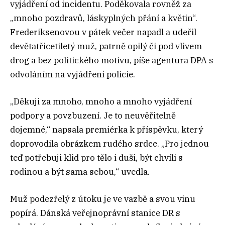
vyjádření od incidentu. Poděkovala rovněž za
„mnoho pozdravů, láskyplných přání a květin“.
Frederiksenovou v pátek večer napadl a udeřil
devětatřicetiletý muž, patrně opilý či pod vlivem
drog a bez politického motivu, píše agentura DPA s
odvoláním na vyjádření policie.
„Děkuji za mnoho, mnoho a mnoho vyjádření
podpory a povzbuzení. Je to neuvěřitelně
dojemné,“ napsala premiérka k příspěvku, který
doprovodila obrázkem rudého srdce. „Pro jednou
teď potřebuji klid pro tělo i duši, být chvíli s
rodinou a být sama sebou,“ uvedla.
Muž podezřelý z útoku je ve vazbě a svou vinu
popírá. Dánská veřejnoprávní stanice DR s