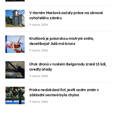
V Horním Maršově začaly práce na obnově
vyhořelého zámku
9 srpna, 2026
Krutilová je juniorskou mistryní světa,
desetibojař Juliš má bronz
9 srpna, 2026
Útok dronů v ruském Belgorodu zranil 13 lidí,
uvedly úřady
9 srpna, 2026
Priske nedokázal říct, jestli sedm změn v
základní sestavě byla chyba
9 srpna, 2026