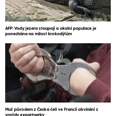
AFP: Vody jezera stoupají a okolní populace je
ponechána na milost krokodýlům
Muž původem z Česka čelí ve Francii obvinění z
vraždy expartnerky