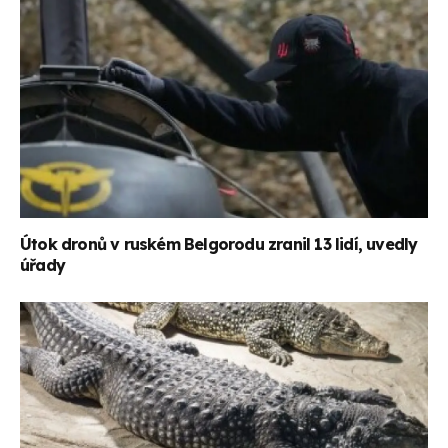
Útok dronů v ruském Belgorodu zranil 13 lidí, uvedly
úřady