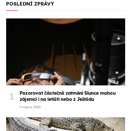
POSLEDNÍ ZPRÁVY
Pozorovat částečné zatmění Slunce mohou
zájemci i na letišti nebo z Ještědu
9 srpna, 2026