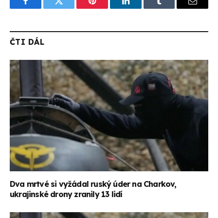
Facebook
Twitter
Pinterest
LinkedIn
Tumblr
Email
ČTI DÁL
Dva mrtvé si vyžádal ruský úder na Charkov,
ukrajinské drony zranily 13 lidí