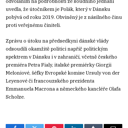
odvoláním na podrobnosti ze soudního jednání
uvedla, že útočníkem je Polák, který v Dánsku
pobývá od roku 2019. Obviněný je z násilného činu
proti veřejnému činiteli.
Zprávu o útoku na předsedkyni dánské vlády
odsoudili okamžitě politici napříč politickým
spektrem v Dánsku i v zahraničí, včetně českého
premiéra Petra Fialy, italské premiérky Giorgii
Meloniové, šéfky Evropské komise Ursuly von der
Leyenové či francouzského prezidenta
Emmanuela Macrona a německého kancléře Olafa
Scholze.