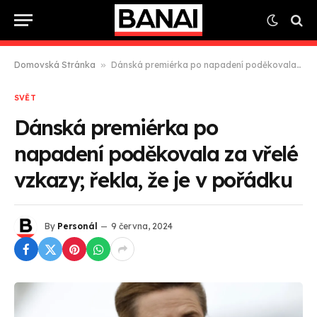
Domovská Stránka
»
Dánská premiérka po napadení poděkovala za vřelé vzkazy; řekla, že je v pořádku
SVĚT
Dánská premiérka po
napadení poděkovala za vřelé
vzkazy; řekla, že je v pořádku
By
Personál
9 června, 2024