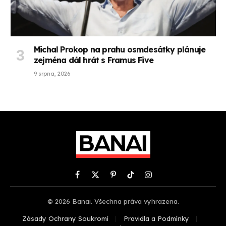
Michal Prokop na prahu osmdesátky plánuje
zejména dál hrát s Framus Five
9 srpna, 2026
Facebook
X
Pinterest
TikTok
Instagram
(Twitter)
© 2026 Banai. Všechna práva vyhrazena.
Zásady Ochrany Soukromí
Pravidla a Podmínky