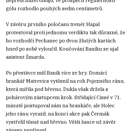
nepředcházel ofsajd, ve prospěch regulérnosti
gólu rozhodlo pouhých sedm centimetrů.
V závěru prvního poločasu trenér Hapal
protestoval proti jednomu verdiktu tak důrazně, že
ho rozhodčí Pechanec po dvou žlutých kartách
hned po sobě vyloučil. Koučování Baníku se ujal
asistent Šmarda.
Po přestávce měl Baník více ze hry. Domácí
brankář Matrevics vytěsnil na roh Pojezného ránu,
která mířila pod břevno. Dukla však držela s
pohárovým zástupcem krok. Střídající Cissé v 71.
minutě postupoval sám na brankáře, ale Holec
jeho ránu vyrazil, na konci akce pak Čermák
vystřelil těsně nad břevno. Větší šance už závěr
zápasu nepřinesl.