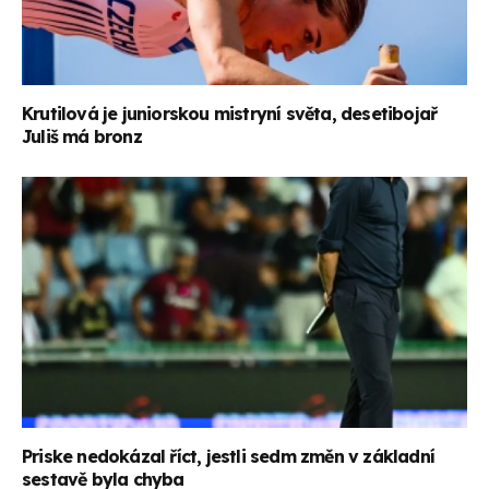
Krutilová je juniorskou mistryní světa, desetibojař
Juliš má bronz
Priske nedokázal říct, jestli sedm změn v základní
sestavě byla chyba