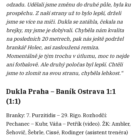
odzadu. Udělali jsme změnu do druhé půle, byla ku
prospěchu. Z naší strany už to bylo lepší, drželi
jsme se více na míči. Dukla se zatáhla, čekala na
brejky, my jsme je dobývali. Chyběla nám kvalita
na posledních 20 metrech, pak nás ještě podržel
brankář Holec, asi zasloužená remíza.
Momentálně je tým trochu v útlumu, moc to nejde
ani fotbalově. Ale druhý poločas byl lepší. Chtěli
jsme to zlomit na svou stranu, chyběla lehkost.“
Dukla Praha – Baník Ostrava 1:1
(1:1)
Branky: 7. Purzitidis – 29. Rigo. Rozhodčí:
Pechanec – Kubr, Váňa – Petřík (video). ŽK: Ambler,
Šehovič, Šebrle, Cissé, Rodinger (asistent trenéra)