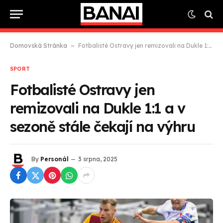
Domovská Stránka
»
Fotbalisté Ostravy jen remizovali na Dukle 1:1 a v sezoně stále čekají na výhru
SPORT
Fotbalisté Ostravy jen
remizovali na Dukle 1:1 a v
sezoně stále čekají na výhru
By
Personál
3 srpna, 2025