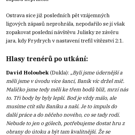
Ostrava sice již posledních pět vzájemných
ligových zápasů neprohrála, nepodařilo se jí však
zopakovat poslední návštěvu Julisky ze závěru
jara, kdy Frydrych v nastavení trefil vítězství 2:1.
Hlasy trenérů po utkání:
David Holoubek
(Dukla):
„Byli jsme údernější a
měli jsme v úvodu více šancí, Baník víc držel míč.
Maličko jsme tedy měli ke třem bodů blíž, mrzí nás
to. Tři body by byly lepší. Bod je vždy málo, ale
musíme ctít sílu Baníku a naší. Je to impuls do
další práce a do něčeho nového, co se tady rodí.
Nebude to jen o gólech, potřebujeme dostat hru z
obrany do útoku a být tam kvalitnější. Že se