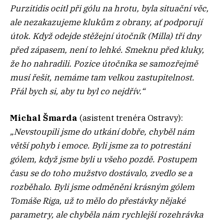
Purzitidis ocitl při gólu na hrotu, byla situační věc,
ale nezakazujeme klukům z obrany, ať podporují
útok. Když odejde stěžejní útočník (Milla) tři dny
před zápasem, není to lehké. Smeknu před kluky,
že ho nahradili. Pozice útočníka se samozřejmě
musí řešit, nemáme tam velkou zastupitelnost.
Přál bych si, aby tu byl co nejdřív.“
Michal Šmarda
(asistent trenéra Ostravy):
„Nevstoupili jsme do utkání dobře, chyběl nám
větší pohyb i emoce. Byli jsme za to potrestáni
gólem, když jsme byli u všeho pozdě. Postupem
času se do toho mužstvo dostávalo, zvedlo se a
rozběhalo. Byli jsme odměněni krásným gólem
Tomáše Riga, už to mělo do přestávky nějaké
parametry, ale chyběla nám rychlejší rozehrávka