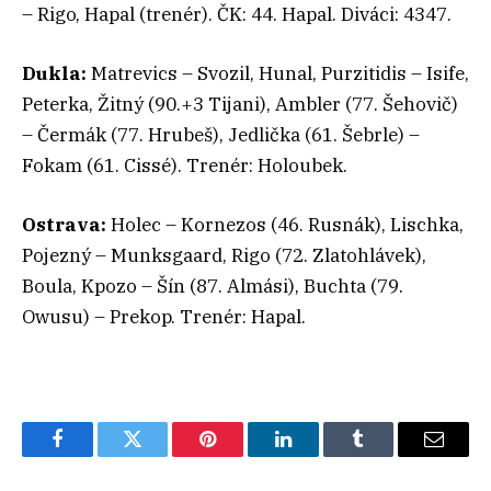
– Rigo, Hapal (trenér). ČK: 44. Hapal. Diváci: 4347.
Dukla:
Matrevics – Svozil, Hunal, Purzitidis – Isife,
Peterka, Žitný (90.+3 Tijani), Ambler (77. Šehovič)
– Čermák (77. Hrubeš), Jedlička (61. Šebrle) –
Fokam (61. Cissé). Trenér: Holoubek.
Ostrava:
Holec – Kornezos (46. Rusnák), Lischka,
Pojezný – Munksgaard, Rigo (72. Zlatohlávek),
Boula, Kpozo – Šín (87. Almási), Buchta (79.
Owusu) – Prekop. Trenér: Hapal.
Facebook
Twitter
Pinterest
LinkedIn
Tumblr
Email