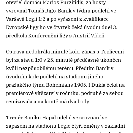
otevřel domácí Marios Purzitidis, za hosty
vyrovnal Tomáš Rigo. Baník v týdnu podlehl ve
Varšavě Legii 1:2 a po vyřazení z kvalifikace
Evropské ligy ho ve čtvrtek čeká úvodní duel 3.
předkola Konferenční ligy s Austrií Vídeň.
Ostrava nedohrála minulé kolo, zápas s Teplicemi
byl za stavu 1:0 v 25. minutě předčasně ukončen
kvůli nezpůsobilému terénu. Předtím Baník v
úvodním kole podlehl na stadionu jiného
pražského týmu Bohemians 1905. I Dukla čeká na
premiérové vítězství v ročníku, podruhé za sebou
remizovala a na kontě má dva body.
Trenér Baníku Hapal udělal ve srovnání se
zápasem na stadionu Legie čtyři změny v základní