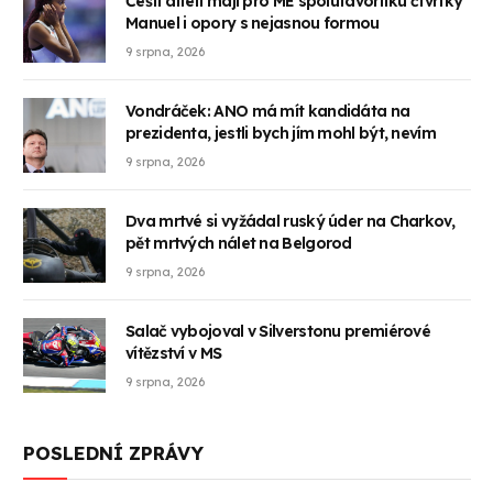
Čeští atleti mají pro ME spolufavoritku čtvrtky
Manuel i opory s nejasnou formou
9 srpna, 2026
Vondráček: ANO má mít kandidáta na
prezidenta, jestli bych jím mohl být, nevím
9 srpna, 2026
Dva mrtvé si vyžádal ruský úder na Charkov,
pět mrtvých nálet na Belgorod
9 srpna, 2026
Salač vybojoval v Silverstonu premiérové
vítězství v MS
9 srpna, 2026
POSLEDNÍ ZPRÁVY