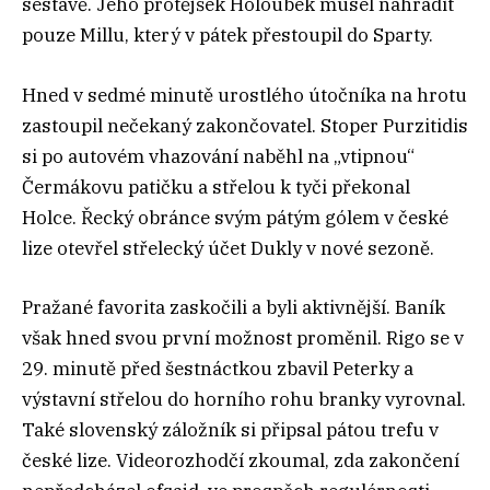
sestavě. Jeho protějšek Holoubek musel nahradit
pouze Millu, který v pátek přestoupil do Sparty.
Hned v sedmé minutě urostlého útočníka na hrotu
zastoupil nečekaný zakončovatel. Stoper Purzitidis
si po autovém vhazování naběhl na „vtipnou“
Čermákovu patičku a střelou k tyči překonal
Holce. Řecký obránce svým pátým gólem v české
lize otevřel střelecký účet Dukly v nové sezoně.
Pražané favorita zaskočili a byli aktivnější. Baník
však hned svou první možnost proměnil. Rigo se v
29. minutě před šestnáctkou zbavil Peterky a
výstavní střelou do horního rohu branky vyrovnal.
Také slovenský záložník si připsal pátou trefu v
české lize. Videorozhodčí zkoumal, zda zakončení