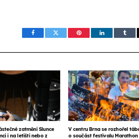
Facebook
Twitter
Pinterest
LinkedIn
Tumbl
ástečné zatmění Slunce
V centru Brna se rozhořel táb
i i na letišti nebo z
o součást festivalu Marathon