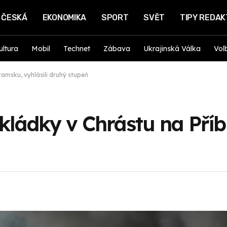
ČESKÁ
EKONOMIKA
SPORT
SVĚT
TIPY REDA
ultura
Mobil
Technet
Zábava
Ukrajinská Válka
Vol
bramsku, vyhlásili druhý stupeň
 skládky v Chrástu na Pří