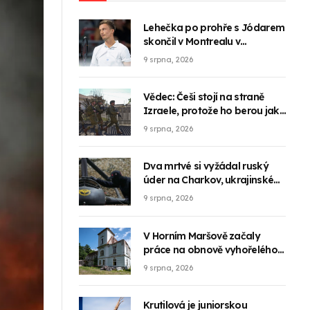
Lehečka po prohře s Jódarem
skončil v Montrealu v
osmifinále
9 srpna, 2026
Vědec: Češi stojí na straně
Izraele, protože ho berou jako
součást našeho světa
9 srpna, 2026
Dva mrtvé si vyžádal ruský
úder na Charkov, ukrajinské
drony zranily 13 lidí
9 srpna, 2026
V Horním Maršově začaly
práce na obnově vyhořelého
zámku
9 srpna, 2026
Krutilová je juniorskou