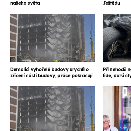
našeho světa
Ještědu
Demolici vyhořelé budovy urychlilo
Při nehodě n
zřícení části budovy, práce pokračují
lidé, další čt