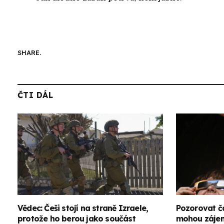
SHARE.
ČTI DÁL
Vědec: Češi stojí na straně Izraele,
Pozorovat č
protože ho berou jako součást
mohou zájemc