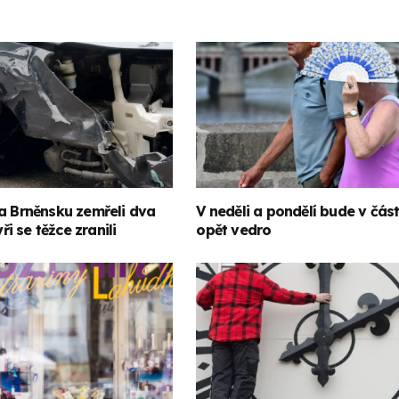
a Brněnsku zemřeli dva
V neděli a pondělí bude v část
yři se těžce zranili
opět vedro