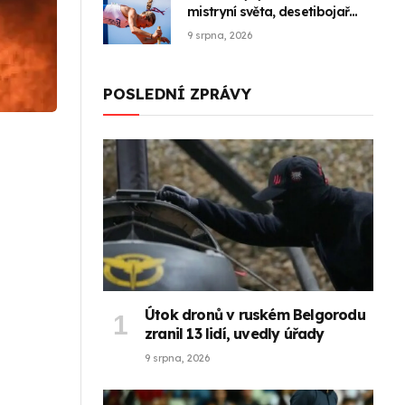
mistryní světa, desetibojař
Juliš má bronz
9 srpna, 2026
POSLEDNÍ ZPRÁVY
Útok dronů v ruském Belgorodu
zranil 13 lidí, uvedly úřady
9 srpna, 2026