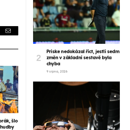
r
Email
Priske nedokázal říct, jestli sedm
změn v základní sestavě byla
chyba
9 srpna, 2026
orák, šlo
 hudby