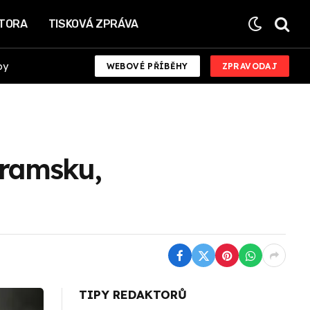
KTORA
TISKOVÁ ZPRÁVA
by
WEBOVÉ PŘÍBĚHY
ZPRAVODAJ
bramsku,
TIPY REDAKTORŮ