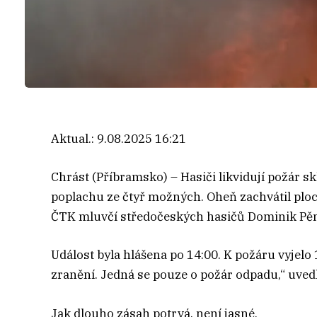
Aktual.:
9.08.2025 16:21
Chrást (Příbramsko) – Hasiči likvidují požár s
poplachu ze čtyř možných. Oheň zachvátil ploc
ČTK mluvčí středočeských hasičů Dominik Pěn
Událost byla hlášena po 14:00. K požáru vyjelo 
zranění. Jedná se pouze o požár odpadu,“ uved
Jak dlouho zásah potrvá, není jasné.