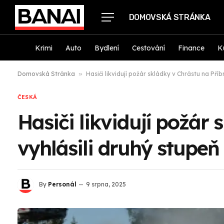
DOMOVSKÁ STRÁNKA
Krimi
Auto
Bydlení
Cestování
Finance
K
Domovská Stránka
»
Hasiči likvidují požár skládky v Chrástu na Pří
ČESKÁ
Hasiči likvidují požár
vyhlásili druhý stupeň
By
Personál
9 srpna, 2025