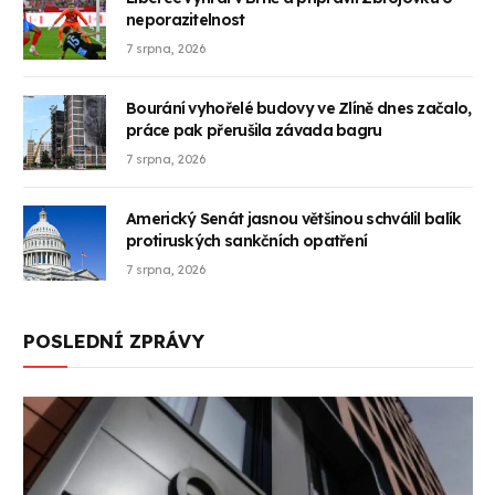
neporazitelnost
7 srpna, 2026
Bourání vyhořelé budovy ve Zlíně dnes začalo,
práce pak přerušila závada bagru
7 srpna, 2026
Americký Senát jasnou většinou schválil balík
protiruských sankčních opatření
7 srpna, 2026
POSLEDNÍ ZPRÁVY