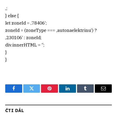
‚;
} else {
let zoneId = ‚78406‘;
zoneId = (zoneType === ‚autonaelektrinu‘) ?
‚230106‘ : zoneId;
div.innerHTML = “;
}
}
Facebook
Twitter
Pinterest
LinkedIn
Tumblr
Email
ČTI DÁL