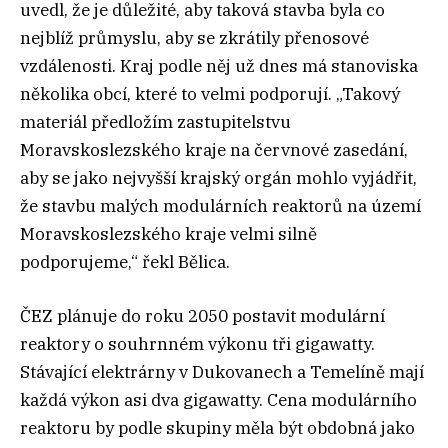
uvedl, že je důležité, aby taková stavba byla co
nejblíž průmyslu, aby se zkrátily přenosové
vzdálenosti. Kraj podle něj už dnes má stanoviska
několika obcí, které to velmi podporují. „Takový
materiál předložím zastupitelstvu
Moravskoslezského kraje na červnové zasedání,
aby se jako nejvyšší krajský orgán mohlo vyjádřit,
že stavbu malých modulárních reaktorů na území
Moravskoslezského kraje velmi silně
podporujeme,“ řekl Bělica.
ČEZ plánuje do roku 2050 postavit modulární
reaktory o souhrnném výkonu tři gigawatty.
Stávající elektrárny v Dukovanech a Temelíně mají
každá výkon asi dva gigawatty. Cena modulárního
reaktoru by podle skupiny měla být obdobná jako