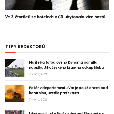
Ve 2. čtvrtletí se hotelech v ČR ubytovalo více hostů
TIPY REDAKTORŮ
Majitelka fotbalového Dynama odmítla
nabídku Jihočeského kraje na odkup klubu
7 srpna, 2026
Požár v departementu Var je po 18 dnech pod
kontrolou, uvedla prefektura
7 srpna, 2026
Liberec vyhrál v Brně a připravil Zbrojovku o