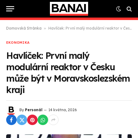
Domovská Stránka
»
Havlíček: První malý modulární reaktor v Česku může být v Moravskoslezském kraji
EKONOMIKA
Havlíček: První malý
modulární reaktor v Česku
může být v Moravskoslezském
kraji
By
Personál
14 května, 2026