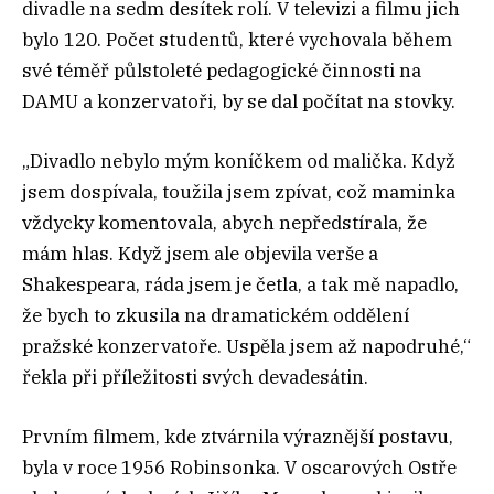
divadle na sedm desítek rolí. V televizi a filmu jich
bylo 120. Počet studentů, které vychovala během
své téměř půlstoleté pedagogické činnosti na
DAMU a konzervatoři, by se dal počítat na stovky.
„Divadlo nebylo mým koníčkem od malička. Když
jsem dospívala, toužila jsem zpívat, což maminka
vždycky komentovala, abych nepředstírala, že
mám hlas. Když jsem ale objevila verše a
Shakespeara, ráda jsem je četla, a tak mě napadlo,
že bych to zkusila na dramatickém oddělení
pražské konzervatoře. Uspěla jsem až napodruhé,“
řekla při příležitosti svých devadesátin.
Prvním filmem, kde ztvárnila výraznější postavu,
byla v roce 1956 Robinsonka. V oscarových Ostře