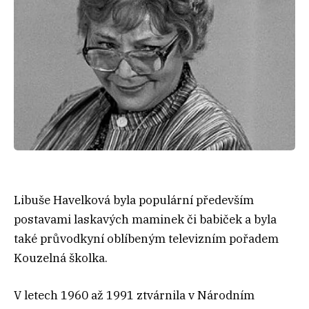
Libuše Havelková byla populární především
postavami laskavých maminek či babiček a byla
také průvodkyní oblíbeným televizním pořadem
Kouzelná školka.
V letech 1960 až 1991 ztvárnila v Národním