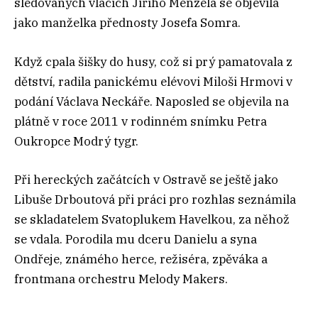
sledovaných vlacích Jiřího Menzela se objevila
jako manželka přednosty Josefa Somra.
Když cpala šišky do husy, což si prý pamatovala z
dětství, radila panickému elévovi Miloši Hrmovi v
podání Václava Neckáře. Naposled se objevila na
plátně v roce 2011 v rodinném snímku Petra
Oukropce Modrý tygr.
Při hereckých začátcích v Ostravě se ještě jako
Libuše Drboutová při práci pro rozhlas seznámila
se skladatelem Svatoplukem Havelkou, za něhož
se vdala. Porodila mu dceru Danielu a syna
Ondřeje, známého herce, režiséra, zpěváka a
frontmana orchestru Melody Makers.