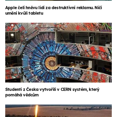
Apple čelí hněvu lidí za destruktivní reklamu. Ničí
umění kvůli tabletu
Studenti z Česka vytvořili v CERN systém, který
pomáhá vědcům