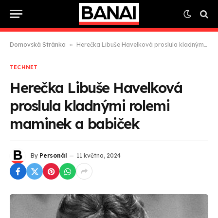
Domovská Stránka
»
Herečka Libuše Havelková proslula kladnými rolemi maminek a babiček
TECHNET
Herečka Libuše Havelková
proslula kladnými rolemi
maminek a babiček
By
Personál
11 května, 2024