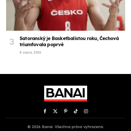
Satoranský je Basketbalistou roku, Čechová
triumfovala poprvé
8 srpna, 2026
Facebook
X
Pinterest
TikTok
Instagram
(Twitter)
© 2026 Banai. Všechna práva vyhrazena.