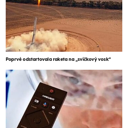
Poprvé odstartovala raketa na „svíčkový vosk“