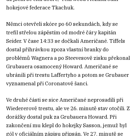
hokejové federace Tkachuk.
Němci otevřeli skóre po 60 sekundách, kdy se
trefil střelou zápěstím od modré čáry kapitán
Seider. V čase 14:33 se dočkali Američané. Tiffels
dostal přihrávkou zpoza vlastní branky do
problémů Wagnera a po Steevesově zisku překonal
Grubauera osamocený Howard. Američané se
ubránili při trestu Laffertyho a potom se Grubauer
vyznamenal při Coronatově šanci.
Ve druhé části se sice Američané neprosadili při
Wiedererově trestu, ale ve 26. minutě stav otočili. Z
dorážky dostal puk za Grubauera Howard. Při
zakončení mu klepl do hokejky Sasson, jemuž byl
gól v oficiálním zápisu připsán. Ve 27. minutě se