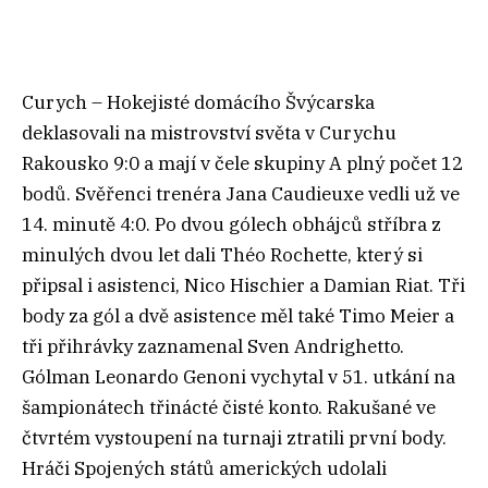
Curych – Hokejisté domácího Švýcarska
deklasovali na mistrovství světa v Curychu
Rakousko 9:0 a mají v čele skupiny A plný počet 12
bodů. Svěřenci trenéra Jana Caudieuxe vedli už ve
14. minutě 4:0. Po dvou gólech obhájců stříbra z
minulých dvou let dali Théo Rochette, který si
připsal i asistenci, Nico Hischier a Damian Riat. Tři
body za gól a dvě asistence měl také Timo Meier a
tři přihrávky zaznamenal Sven Andrighetto.
Gólman Leonardo Genoni vychytal v 51. utkání na
šampionátech třinácté čisté konto. Rakušané ve
čtvrtém vystoupení na turnaji ztratili první body.
Hráči Spojených států amerických udolali