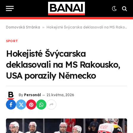
Domovská Stránka
»
Hokejisté Švýcarska deklasovali na MS Rakousko, USA porazily Německo
SPORT
Hokejisté Švýcarska
deklasovali na MS Rakousko,
USA porazily Německo
By
Personál
21 května, 2026