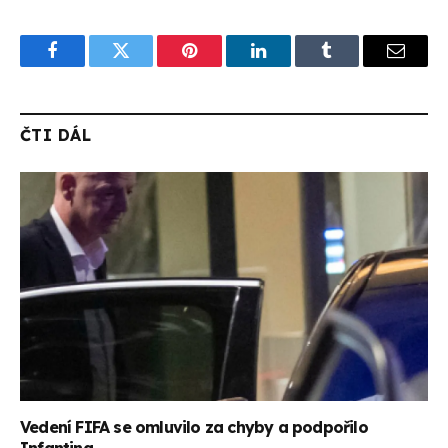
Facebook
Twitter
Pinterest
LinkedIn
Tumblr
Email
ČTI DÁL
Vedení FIFA se omluvilo za chyby a podpořilo
Infantina