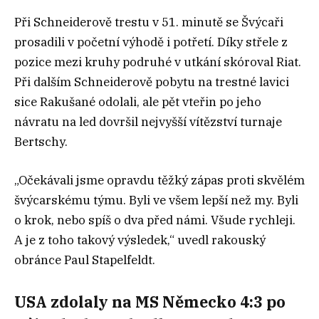
Při Schneiderově trestu v 51. minutě se Švýcaři
prosadili v početní výhodě i potřetí. Díky střele z
pozice mezi kruhy podruhé v utkání skóroval Riat.
Při dalším Schneiderově pobytu na trestné lavici
sice Rakušané odolali, ale pět vteřin po jeho
návratu na led dovršil nejvyšší vítězství turnaje
Bertschy.
„Očekávali jsme opravdu těžký zápas proti skvělém
švýcarskému týmu. Byli ve všem lepší než my. Byli
o krok, nebo spíš o dva před námi. Všude rychleji.
A je z toho takový výsledek,“ uvedl rakouský
obránce Paul Stapelfeldt.
USA zdolaly na MS Německo 4:3 po