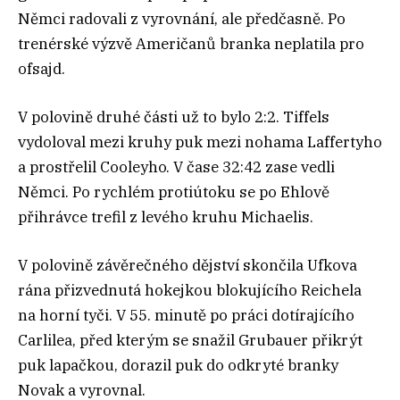
Němci radovali z vyrovnání, ale předčasně. Po
trenérské výzvě Američanů branka neplatila pro
ofsajd.
V polovině druhé části už to bylo 2:2. Tiffels
vydoloval mezi kruhy puk mezi nohama Laffertyho
a prostřelil Cooleyho. V čase 32:42 zase vedli
Němci. Po rychlém protiútoku se po Ehlově
přihrávce trefil z levého kruhu Michaelis.
V polovině závěrečného dějství skončila Ufkova
rána přizvednutá hokejkou blokujícího Reichela
na horní tyči. V 55. minutě po práci dotírajícího
Carlilea, před kterým se snažil Grubauer přikrýt
puk lapačkou, dorazil puk do odkryté branky
Novak a vyrovnal.