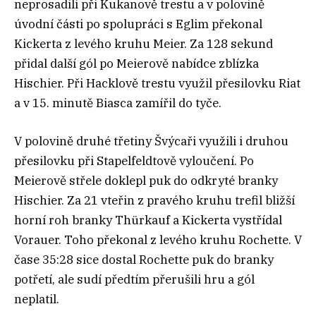
neprosadili při Kukanově trestu a v polovině
úvodní části po spolupráci s Eglim překonal
Kickerta z levého kruhu Meier. Za 128 sekund
přidal další gól po Meierově nabídce zblízka
Hischier. Při Hacklově trestu využil přesilovku Riat
a v 15. minutě Biasca zamířil do tyče.
V polovině druhé třetiny Švýcaři využili i druhou
přesilovku při Stapelfeldtově vyloučení. Po
Meierově střele doklepl puk do odkryté branky
Hischier. Za 21 vteřin z pravého kruhu trefil bližší
horní roh branky Thürkauf a Kickerta vystřídal
Vorauer. Toho překonal z levého kruhu Rochette. V
čase 35:28 sice dostal Rochette puk do branky
potřetí, ale sudí předtím přerušili hru a gól
neplatil.