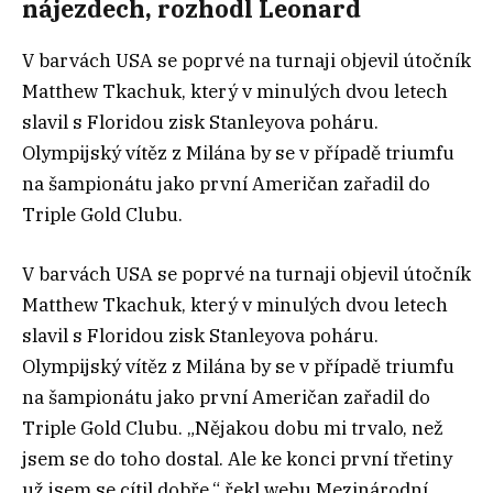
nájezdech, rozhodl Leonard
V barvách USA se poprvé na turnaji objevil útočník
Matthew Tkachuk, který v minulých dvou letech
slavil s Floridou zisk Stanleyova poháru.
Olympijský vítěz z Milána by se v případě triumfu
na šampionátu jako první Američan zařadil do
Triple Gold Clubu.
V barvách USA se poprvé na turnaji objevil útočník
Matthew Tkachuk, který v minulých dvou letech
slavil s Floridou zisk Stanleyova poháru.
Olympijský vítěz z Milána by se v případě triumfu
na šampionátu jako první Američan zařadil do
Triple Gold Clubu. „Nějakou dobu mi trvalo, než
jsem se do toho dostal. Ale ke konci první třetiny
už jsem se cítil dobře,“ řekl webu Mezinárodní