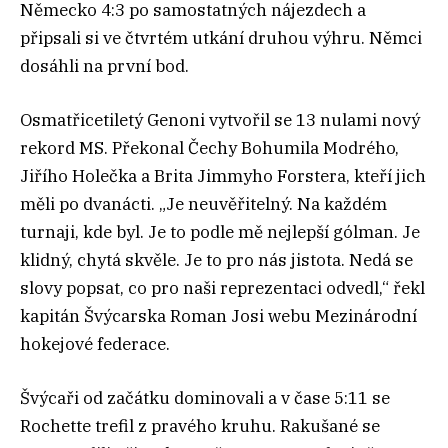
Německo 4:3 po samostatných nájezdech a
připsali si ve čtvrtém utkání druhou výhru. Němci
dosáhli na první bod.
Osmatřicetiletý Genoni vytvořil se 13 nulami nový
rekord MS. Překonal Čechy Bohumila Modrého,
Jiřího Holečka a Brita Jimmyho Forstera, kteří jich
měli po dvanácti. „Je neuvěřitelný. Na každém
turnaji, kde byl. Je to podle mě nejlepší gólman. Je
klidný, chytá skvěle. Je to pro nás jistota. Nedá se
slovy popsat, co pro naši reprezentaci odvedl,“ řekl
kapitán Švýcarska Roman Josi webu Mezinárodní
hokejové federace.
Švýcaři od začátku dominovali a v čase 5:11 se
Rochette trefil z pravého kruhu. Rakušané se