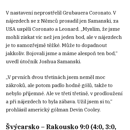
V nastavení neprostřelil Grubauera Coronato. V
nájezdech se z Němců prosadil jen Samanski, za
USA uspěli Coronato a Leonard. „Myslím, že jsme
mohli získat víc než jen jeden bod, ale v nájezdech
je to samozřejmě těžké. Může to dopadnout
jakkoliv. Bojovali jsme a máme alespoň ten bod,“
uvedl útočník Joshua Samanski.
„V prvních dvou třetinách jsem neměl moc
zákroků, ale potom padlo hodně gólů, takže to
nebylo příjemné. Ale ve třetí třetině, v prodloužení
a při nájezdech to byla zábava. Užil jsem si to,“
prohlásil americký gólman Devin Cooley.
Švýcarsko – Rakousko 9:0 (4:0, 3:0,