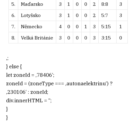
5.
Maďarsko
3
1
0
0
2
8:8
3
6.
Lotyšsko
3
1
0
0
2
5:7
3
7.
Německo
4
0
0
1
3
5:15
1
8.
Velká Británie
3
0
0
0
3
3:15
0
‚;
} else {
let zoneId = ‚78406‘;
zoneId = (zoneType === ‚autonaelektrinu‘) ?
‚230106‘ : zoneId;
div.innerHTML = “;
}
}