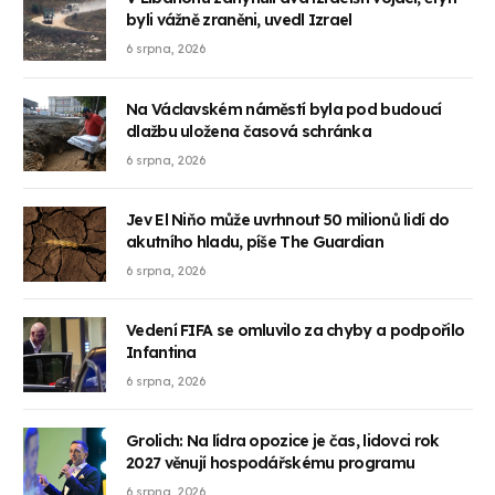
byli vážně zraněni, uvedl Izrael
6 srpna, 2026
Na Václavském náměstí byla pod budoucí
dlažbu uložena časová schránka
6 srpna, 2026
Jev El Niňo může uvrhnout 50 milionů lidí do
akutního hladu, píše The Guardian
6 srpna, 2026
Vedení FIFA se omluvilo za chyby a podpořilo
Infantina
6 srpna, 2026
Grolich: Na lídra opozice je čas, lidovci rok
2027 věnují hospodářskému programu
6 srpna, 2026