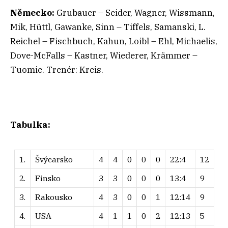
Německo:
Grubauer – Seider, Wagner, Wissmann,
Mik, Hüttl, Gawanke, Sinn – Tiffels, Samanski, L.
Reichel – Fischbuch, Kahun, Loibl – Ehl, Michaelis,
Dove-McFalls – Kastner, Wiederer, Krämmer –
Tuomie. Trenér: Kreis.
Tabulka:
1.
Švýcarsko
4
4
0
0
0
22:4
12
2.
Finsko
3
3
0
0
0
13:4
9
3.
Rakousko
4
3
0
0
1
12:14
9
4.
USA
4
1
1
0
2
12:13
5