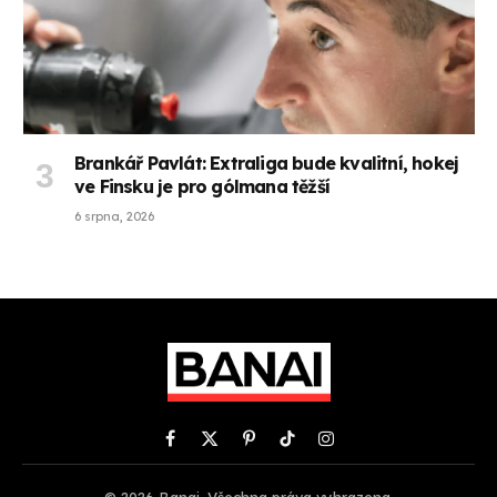
Brankář Pavlát: Extraliga bude kvalitní, hokej
ve Finsku je pro gólmana těžší
6 srpna, 2026
Facebook
X
Pinterest
TikTok
Instagram
(Twitter)