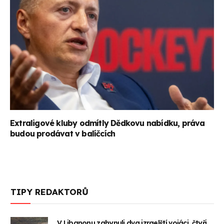
Extraligové kluby odmítly Dědkovu nabídku, práva
budou prodávat v balíčcích
TIPY REDAKTORŮ
V Libanonu zahynuli dva izraelští vojáci, čtyři