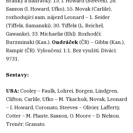
Branky a nahrávky: 15. I. Howard (Steeves), 26.
Sasson (I. Howard, Ufko), 55. Novak (Carlile),
rozhodující sam. nájezd Leonard – 1. Seider
(Tiffels, Samanski), 30. Tiffels (L. Reichel,
Gawanke), 33. Michaelis (Ehl). Rozhodčí:
Burzminski (Kan.),
Ondráček
(ČR) – Gibbs (Kan.),
Rampír (ČR). Vyloučení: 1:1. Bez využití. Diváci:
9731.
Sestavy:
USA:
Cooley – Faulk, Lohrei, Borgen, Lindgren,
Clifton, Carlile, Ufko – M. Tkachuk, Novak, Leonard
– I. Howard, Coronato, Steeves – Olivier, Lafferty,
Cotter – M. Plante, Sasson, O. Moore – D. Nelson.
Trenér: Granato.