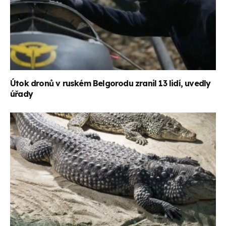
Útok dronů v ruském Belgorodu zranil 13 lidí, uvedly
úřady