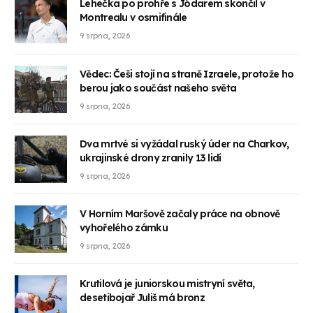
Lehečka po prohře s Jódarem skončil v
Montrealu v osmifinále
9 srpna, 2026
Vědec: Češi stojí na straně Izraele, protože ho
berou jako součást našeho světa
9 srpna, 2026
Dva mrtvé si vyžádal ruský úder na Charkov,
ukrajinské drony zranily 13 lidí
9 srpna, 2026
V Horním Maršově začaly práce na obnově
vyhořelého zámku
9 srpna, 2026
Krutilová je juniorskou mistryní světa,
desetibojař Juliš má bronz