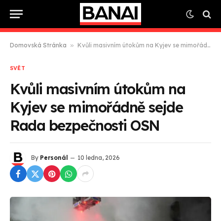
Domovská Stránka
»
Kvůli masivním útokům na Kyjev se mimořádně sejde Rada bezpečnosti OSN
SVĚT
Kvůli masivním útokům na
Kyjev se mimořádně sejde
Rada bezpečnosti OSN
By
Personál
10 ledna, 2026