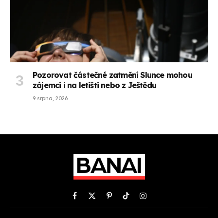
Pozorovat částečné zatmění Slunce mohou
zájemci i na letišti nebo z Ještědu
9 srpna, 2026
Facebook
X
Pinterest
TikTok
Instagram
(Twitter)