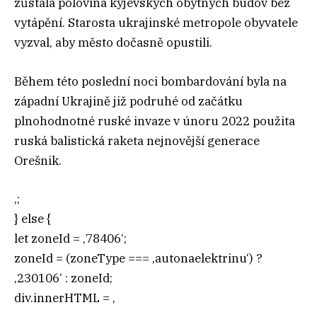
zůstala polovina kyjevských obytných budov bez
vytápění. Starosta ukrajinské metropole obyvatele
vyzval, aby město dočasně opustili.
Během této poslední noci bombardování byla na
západní Ukrajině již podruhé od začátku
plnohodnotné ruské invaze v únoru 2022 použita
ruská balistická raketa nejnovější generace
Orešnik.
‚;
} else {
let zoneId = ‚78406‘;
zoneId = (zoneType === ‚autonaelektrinu‘) ?
‚230106‘ : zoneId;
div.innerHTML = ‚