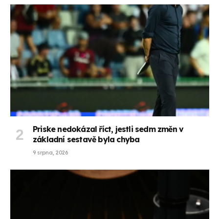
Priske nedokázal říct, jestli sedm změn v
základní sestavě byla chyba
9 srpna, 2026