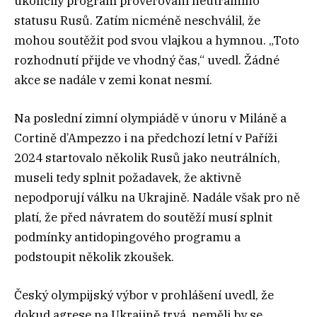
ukončily program prověřování neutrálního
statusu Rusů. Zatím nicméně neschválil, že
mohou soutěžit pod svou vlajkou a hymnou. „Toto
rozhodnutí přijde ve vhodný čas,“ uvedl. Žádné
akce se nadále v zemi konat nesmí.
Na poslední zimní olympiádě v únoru v Miláně a
Cortině d’Ampezzo i na předchozí letní v Paříži
2024 startovalo několik Rusů jako neutrálních,
museli tedy splnit požadavek, že aktivně
nepodporují válku na Ukrajině. Nadále však pro ně
platí, že před návratem do soutěží musí splnit
podmínky antidopingového programu a
podstoupit několik zkoušek.
Český olympijský výbor v prohlášení uvedl, že
dokud agrese na Ukrajině trvá, neměli by se