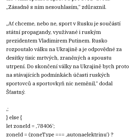
„Zásadně s ním nesouhlasím,“ zdůraznil.
„Ať chceme, nebo ne, sport v Rusku je součástí
státní propagandy, využívané i ruským
prezidentem Vladimirem Putinem. Rusko
rozpoutalo válku na Ukrajině a je odpovědné za
desítky tisíc mrtvých, zraněných a spoustu
utrpení. Do skončení války na Ukrajině bych proto
na stávajících podmínkách účasti ruských
sportovců a sportovkyň nic neměnil,“ dodal
Šťastný.
‚;
} else {
let zoneId = ‚78406‘;
zoneId = (zoneType === ‚autonaelektrinu‘) ?