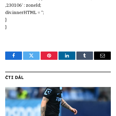
‚230106‘ : zoneId;
div.innerHTML = “;
}
}
Facebook
Twitter
Pinterest
LinkedIn
Tumblr
Email
ČTI DÁL