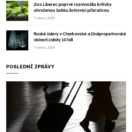
Zoo Liberec poprvé rozmnožila kriticky
ohroženou žabku listovnici přízračnou
7 srpna, 2026
Ruské údery v Charkovské a Dněpropetrovské
oblasti zabily 10 lidí
7 srpna, 2026
POSLEDNÍ ZPRÁVY