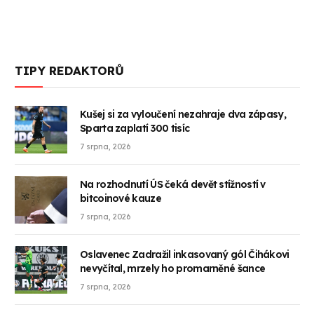
TIPY REDAKTORŮ
Kušej si za vyloučení nezahraje dva zápasy,
Sparta zaplatí 300 tisíc
7 srpna, 2026
Na rozhodnutí ÚS čeká devět stížností v
bitcoinové kauze
7 srpna, 2026
Oslavenec Zadražil inkasovaný gól Čihákovi
nevyčítal, mrzely ho promarněné šance
7 srpna, 2026