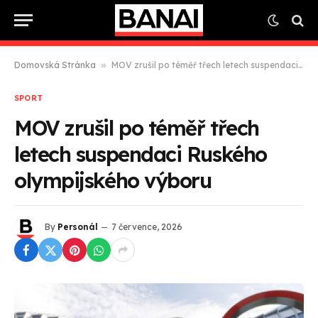
Domovská Stránka
»
MOV zrušil po téměř třech letech suspendaci Ruského olympijského výboru
SPORT
MOV zrušil po téměř třech
letech suspendaci Ruského
olympijského výboru
By
Personál
7 července, 2026