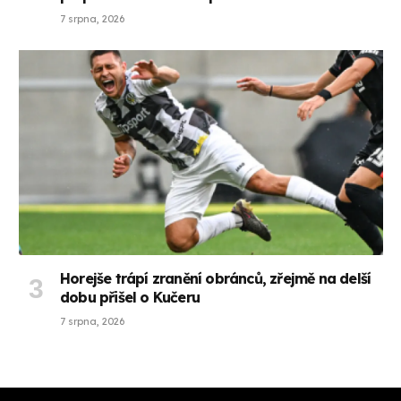
7 srpna, 2026
Horejše trápí zranění obránců, zřejmě na delší
dobu přišel o Kučeru
7 srpna, 2026