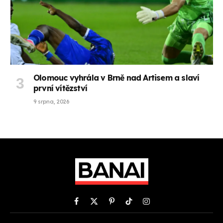
Olomouc vyhrála v Brně nad Artisem a slaví
první vítězství
9 srpna, 2026
Facebook
X
Pinterest
TikTok
Instagram
(Twitter)