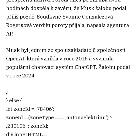
hodinách dospěla k závěru, že Musk žalobu podal
příliš pozdě. Soudkyně Yvonne Gonzalezová
Rogersová verdikt poroty přijala, napsala agentura
AP.
Musk byl jedním ze spoluzakladatelů společnosti
OpenAI, která vznikla v roce 2015 a vyvinula
populární chatovací systém ChatGPT. Žalobu podal
v roce 2024.
‚;
} else {
let zoneId = ‚78406‘;
zoneId = (zoneType === ‚autonaelektrinu‘) ?
‚230106‘ : zoneId;
div.innerHTML = ‚