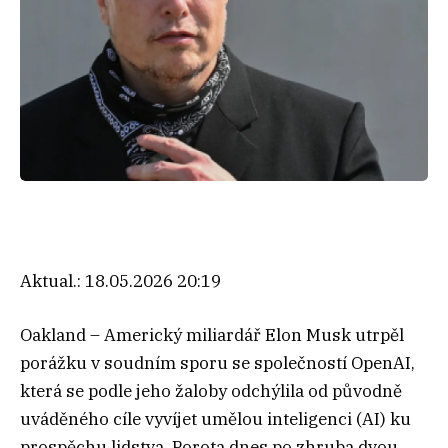
Aktual.:
18.05.2026 20:19
Oakland – Americký miliardář Elon Musk utrpěl
porážku v soudním sporu se společností OpenAI,
která se podle jeho žaloby odchýlila od původně
uváděného cíle vyvíjet umělou inteligenci (AI) ku
prospěchu lidstva. Porota dnes po zhruba dvou