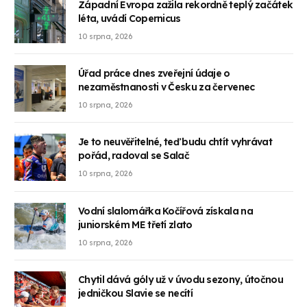
Západní Evropa zažila rekordně teplý začátek
léta, uvádí Copernicus
10 srpna, 2026
Úřad práce dnes zveřejní údaje o
nezaměstnanosti v Česku za červenec
10 srpna, 2026
Je to neuvěřitelné, teď budu chtít vyhrávat
pořád, radoval se Salač
10 srpna, 2026
Vodní slalomářka Kočířová získala na
juniorském ME třetí zlato
10 srpna, 2026
Chytil dává góly už v úvodu sezony, útočnou
jedničkou Slavie se necítí