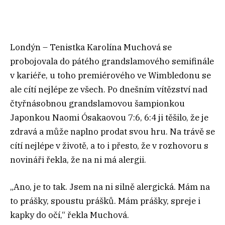
Londýn – Tenistka Karolína Muchová se
probojovala do pátého grandslamového semifinále
v kariéře, u toho premiérového ve Wimbledonu se
ale cítí nejlépe ze všech. Po dnešním vítězství nad
čtyřnásobnou grandslamovou šampionkou
Japonkou Naomi Ósakaovou 7:6, 6:4 ji těšilo, že je
zdravá a může naplno prodat svou hru. Na trávě se
cítí nejlépe v životě, a to i přesto, že v rozhovoru s
novináři řekla, že na ni má alergii.
„Ano, je to tak. Jsem na ni silně alergická. Mám na
to prášky, spoustu prášků. Mám prášky, spreje i
kapky do očí,“ řekla Muchová.