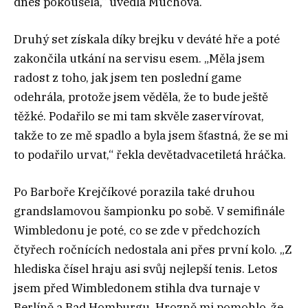
dnes pokoušela,“ uvedla Muchová.
Druhý set získala díky brejku v deváté hře a poté
zakončila utkání na servisu esem. „Měla jsem
radost z toho, jak jsem ten poslední game
odehrála, protože jsem věděla, že to bude ještě
těžké. Podařilo se mi tam skvěle zaservírovat,
takže to ze mě spadlo a byla jsem šťastná, že se mi
to podařilo urvat,“ řekla devětadvacetiletá hráčka.
Po Barboře Krejčíkové porazila také druhou
grandslamovou šampionku po sobě. V semifinále
Wimbledonu je poté, co se zde v předchozích
čtyřech ročnících nedostala ani přes první kolo. „Z
hlediska čísel hraju asi svůj nejlepší tenis. Letos
jsem před Wimbledonem stihla dva turnaje v
Berlíně a Bad Homburgu. Hrozně mi pomohlo, že