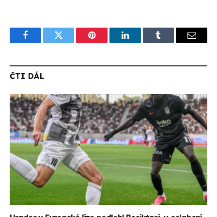
Facebook
Twitter
Pinterest
LinkedIn
Tumblr
Email
ČTI DÁL