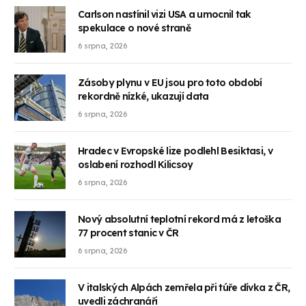
Carlson nastínil vizi USA a umocnil tak
spekulace o nové straně
6 srpna, 2026
Zásoby plynu v EU jsou pro toto období
rekordně nízké, ukazují data
6 srpna, 2026
Hradec v Evropské lize podlehl Besiktasi, v
oslabení rozhodl Kilicsoy
6 srpna, 2026
Nový absolutní teplotní rekord má z letoška
77 procent stanic v ČR
6 srpna, 2026
V italských Alpách zemřela při túře dívka z ČR,
uvedli záchranáři