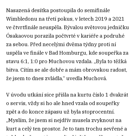
Nasazená desítka postoupila do semifinále
Wimbledonu na třetí pokus, v letech 2019 a 2021
ve čtvrtfinále neuspěla. Bývalou světovou jedničku
Ósakaovou porazila počtvrté v kariéře a podruhé
za sebou. Před necelými dvěma týdny proti ní
uspěla ve finále v Bad Homburgu, kde soupeřka za
stavu 6:1, 1:0 pro Muchovou vzdala. „Byla to těžká
bitva. Cítím se ale dobře a mám obrovskou radost,
že jsem to dnes zvládla,“ uvedla Muchová.
V úvodu utkání sice přišla na kurtu číslo 1 dvakrát
o servis, vždy si ho ale hned vzala od soupeřky
zpět a do konce zápasu už byla stoprocentní.
„Myslím, že jsem si nejdřív musela zvyknout na
kurt a celý ten prostor. Je to tam trochu sevřené a