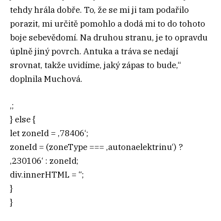
tehdy hrála dobře. To, že se mi ji tam podařilo
porazit, mi určitě pomohlo a dodá mi to do tohoto
boje sebevědomí. Na druhou stranu, je to opravdu
úplně jiný povrch. Antuka a tráva se nedají
srovnat, takže uvidíme, jaký zápas to bude,“
doplnila Muchová.
‚;
} else {
let zoneId = ‚78406‘;
zoneId = (zoneType === ‚autonaelektrinu‘) ?
‚230106‘ : zoneId;
div.innerHTML = “;
}
}