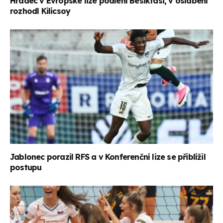
Hradec v Evropské lize podlehl Besiktasi, v oslabení
rozhodl Kilicsoy
Jablonec porazil RFS a v Konferenční lize se přiblížil
postupu