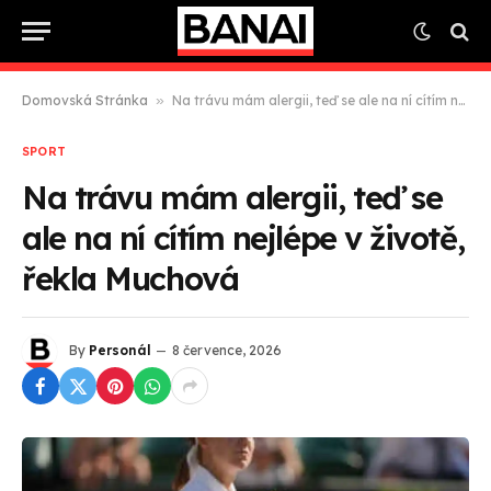
Domovská Stránka
»
Na trávu mám alergii, teď se ale na ní cítím nejlépe v životě, řekla Muchová
SPORT
Na trávu mám alergii, teď se
ale na ní cítím nejlépe v životě,
řekla Muchová
By
Personál
8 července, 2026