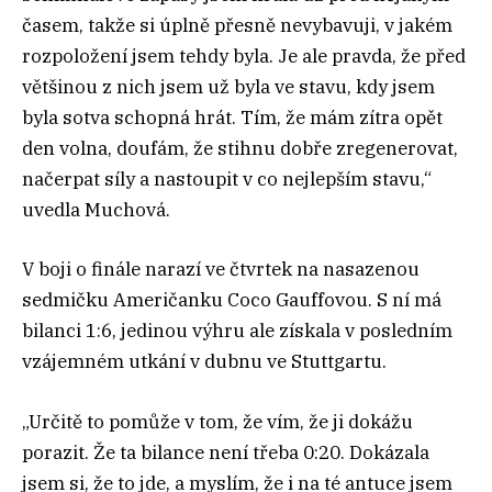
časem, takže si úplně přesně nevybavuji, v jakém
rozpoložení jsem tehdy byla. Je ale pravda, že před
většinou z nich jsem už byla ve stavu, kdy jsem
byla sotva schopná hrát. Tím, že mám zítra opět
den volna, doufám, že stihnu dobře zregenerovat,
načerpat síly a nastoupit v co nejlepším stavu,“
uvedla Muchová.
V boji o finále narazí ve čtvrtek na nasazenou
sedmičku Američanku Coco Gauffovou. S ní má
bilanci 1:6, jedinou výhru ale získala v posledním
vzájemném utkání v dubnu ve Stuttgartu.
„Určitě to pomůže v tom, že vím, že ji dokážu
porazit. Že ta bilance není třeba 0:20. Dokázala
jsem si, že to jde, a myslím, že i na té antuce jsem