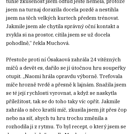
tuhle zkušenost jsem odtud ještě neměla, protože
jsem na turnaj dorazila docela pozdě a nestihla
jsem na těch velkých kurtech předem trénovat.
Jakmile jsem ale chytila správný oční kontakt a
zvykla si na prostor, cítila jsem se už docela
pohodlně,“ řekla Muchová.
Přestože proti ní Ósakaová zahrála 24 vítězných
míčů a devět es, dařilo se jí útočnou hru soupeřky
otupit. „Naomi hrála opravdu výborně. Trefovala
míče hrozně tvrdě a přesně k lajnám. Snažila jsem
se té její rychlosti vyrovnat, a když se naskytla
příležitost, tak se do toho taky víc opřít. Jakmile
zahrála o něco kratší míč, zkusila jsem jít přes čop
nebo na síť, abych tu hru trochu změnila a
rozhodila ji z rytmu. To byl recept, o který jsem se