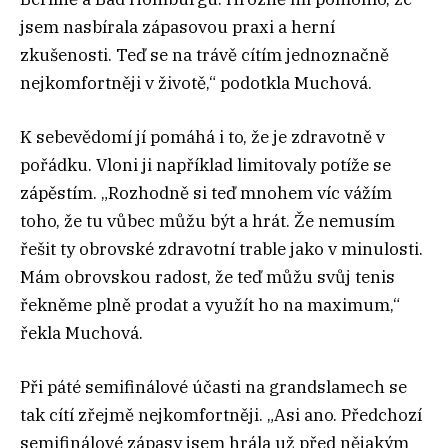
jsem nasbírala zápasovou praxi a herní
zkušenosti. Teď se na trávě cítím jednoznačně
nejkomfortněji v životě,“ podotkla Muchová.
K sebevědomí jí pomáhá i to, že je zdravotně v
pořádku. Vloni ji například limitovaly potíže se
zápěstím. „Rozhodně si teď mnohem víc vážím
toho, že tu vůbec můžu být a hrát. Že nemusím
řešit ty obrovské zdravotní trable jako v minulosti.
Mám obrovskou radost, že teď můžu svůj tenis
řekněme plně prodat a využít ho na maximum,“
řekla Muchová.
Při páté semifinálové účasti na grandslamech se
tak cítí zřejmě nejkomfortněji. „Asi ano. Předchozí
semifinálové zápasy jsem hrála už před nějakým