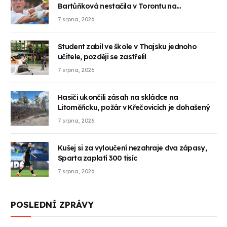
Bartůňková nestačila v Torontu na
Anisimovovou
7 srpna, 2026
Student zabil ve škole v Thajsku jednoho
učitele, později se zastřelil
7 srpna, 2026
Hasiči ukončili zásah na skládce na
Litoměřicku, požár v Křečovicích je dohašený
7 srpna, 2026
Kušej si za vyloučení nezahraje dva zápasy,
Sparta zaplatí 300 tisíc
7 srpna, 2026
POSLEDNÍ ZPRÁVY