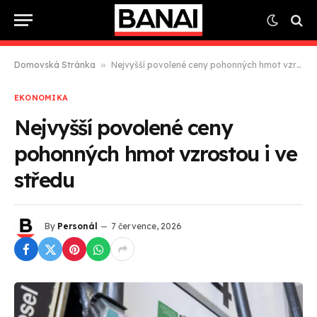
Domovská Stránka
»
Nejvyšší povolené ceny pohonných hmot vzrostou i ve středu
EKONOMIKA
Nejvyšší povolené ceny
pohonných hmot vzrostou i ve
středu
By
Personál
7 července, 2026