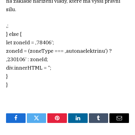
na základě nařízení vlády, které má vyšší právní
sílu.
‚;
} else {
let zoneId = ‚78406‘;
zoneId = (zoneType === ‚autonaelektrinu‘) ?
‚230106‘ : zoneId;
div.innerHTML = “;
}
}
Facebook
Twitter
Pinterest
LinkedIn
Tumblr
Email