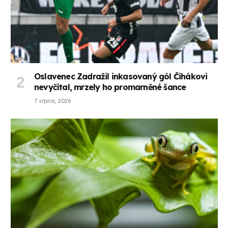
Oslavenec Zadražil inkasovaný gól Čihákovi
nevyčítal, mrzely ho promarněné šance
7 srpna, 2026