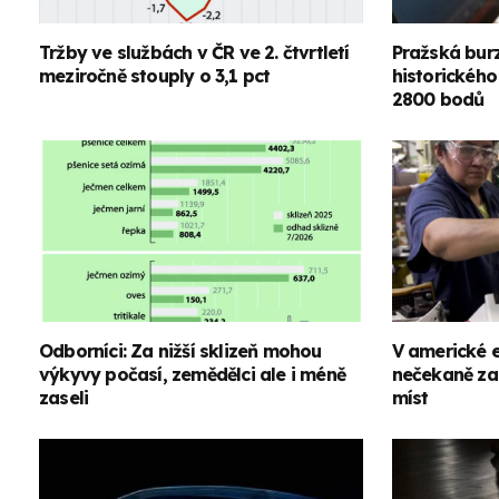
Tržby ve službách v ČR ve 2. čtvrtletí
Pražská burz
meziročně stouply o 3,1 pct
historického
2800 bodů
Odborníci: Za nižší sklizeň mohou
V americké 
výkyvy počasí, zemědělci ale i méně
nečekaně za
zaseli
míst