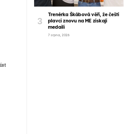
Trenérka Škábová věří, že čeští
plavci znovu na ME získají
medaili
7 srpna, 2026
.
íst