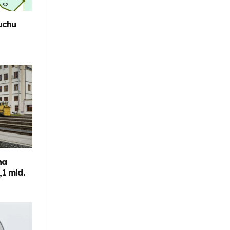
uchu
na
,1 mld.