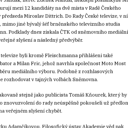
lav Jandák, herec Zdeněk Mahdal, někdejší poslankyně N
urují mezi 12 kandidáty na dvě místa v Radě Českého
ý předseda Miroslav Dittrich. Do Rady České televize, v ní
ti, mimo jiné bývalý šéf brněnského televizního studia
ann. Podklady dnes získala ČTK od sněmovního mediáln
eřejné slyšení a následný předvýběr.
televize byli kromě Fleischmanna přihlášeni také
bator a Milan Fric, jehož navrhla společnost Moto Most
edvýběru mediálního výboru. Podobně z rozhlasových
de rozhodovat v tajných volbách Sněmovna.
pakovaně stejně jako publicista Tomáš Kňourek, který by
 o znovuzvolení do rady neúspěšně pokoušeli už předlon
na veřejném slyšení chybět.
itku Adamčíkovou, Filosofický ústav Akademie věd pak