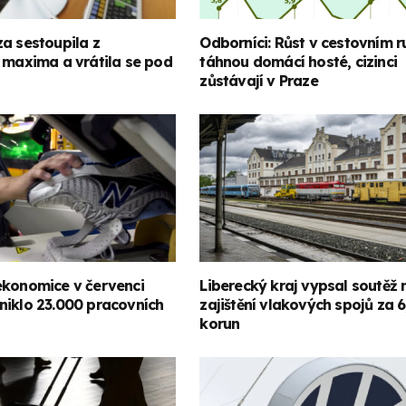
a sestoupila z
Odborníci: Růst v cestovním r
 maxima a vrátila se pod
táhnou domácí hosté, cizinci
zůstávají v Praze
ekonomice v červenci
Liberecký kraj vypsal soutěž 
niklo 23.000 pracovních
zajištění vlakových spojů za 6
korun