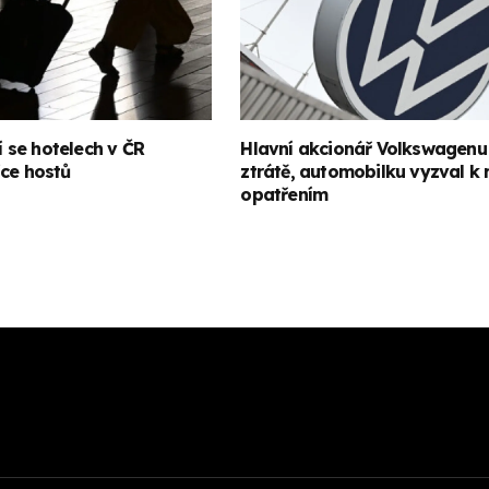
tí se hotelech v ČR
Hlavní akcionář Volkswagenu 
íce hostů
ztrátě, automobilku vyzval k
opatřením