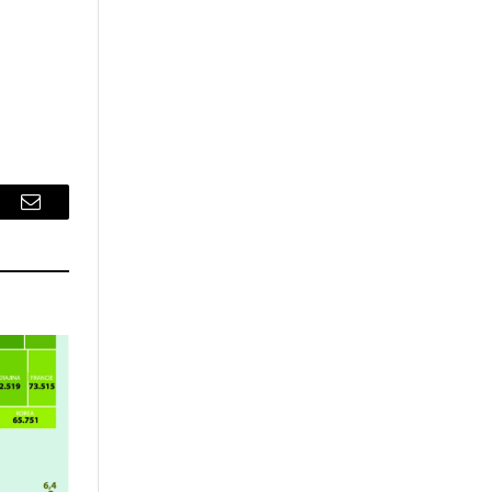
r
Email