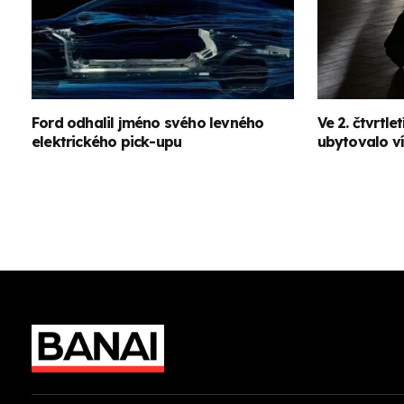
Ford odhalil jméno svého levného
Ve 2. čtvrtle
elektrického pick-upu
ubytovalo v