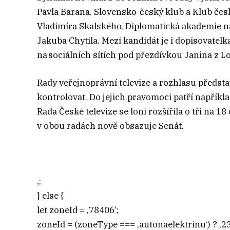
Pavla Barana. Slovensko-český klub a Klub čes
Vladimíra Skalského, Diplomatická akademie na
Jakuba Chytila. Mezi kandidát je i dopisovatel
na sociálních sítích pod přezdívkou Janina z L
Rady veřejnoprávní televize a rozhlasu předsta
kontrolovat. Do jejich pravomoci patří napříkl
Rada České televize se loni rozšířila o tři na 1
v obou radách nově obsazuje Senát.
‚;
} else {
let zoneId = ‚78406‘;
zoneId = (zoneType === ‚autonaelektrinu‘) ? ‚23