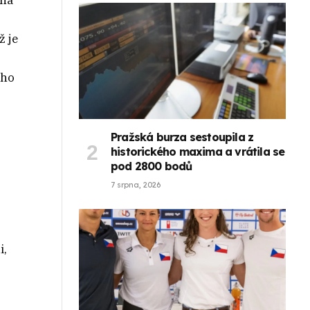
ina
ž je
ího
Pražská burza sestoupila z
historického maxima a vrátila se
pod 2800 bodů
7 srpna, 2026
i,