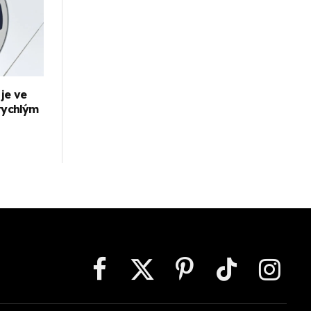
je ve
 rychlým
Facebook
X
Pinterest
TikTok
Instagr
(Twitter)