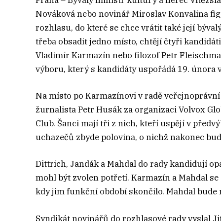
Praha – Bývalý ministr kultury a herec Vítězs
Nováková nebo novinář Miroslav Konvalina fig
rozhlasu, do které se chce vrátit také její býval
třeba obsadit jedno místo, chtějí čtyři kandidá
Vladimír Karmazín nebo filozof Petr Fleischm
výboru, který s kandidáty uspořádá 19. února v
Na místo po Karmazínovi v radě veřejnoprávní 
žurnalista Petr Husák za organizaci Volvox Glo
Club. Šanci mají tři z nich, kteří uspějí v př
uchazečů zbyde polovina, o nichž nakonec bu
Dittrich, Jandák a Mahdal do rady kandidují o
mohl být zvolen potřetí. Karmazín a Mahdal se
kdy jim funkční období skončilo. Mahdal bude 
Syndikát novinářů do rozhlasové rady vyslal J