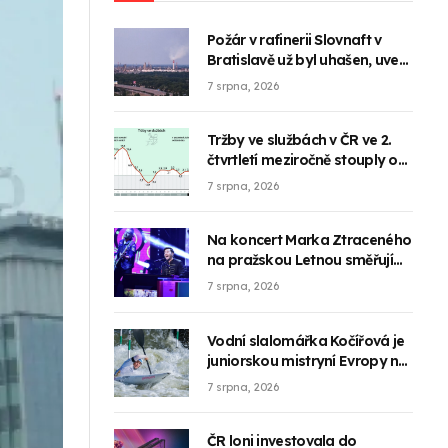
Požár v rafinerii Slovnaft v
Bratislavě už byl uhašen, uvedl
mluvčí firmy
7 srpna, 2026
Tržby ve službách v ČR ve 2.
čtvrtletí meziročně stouply o
3,1 pct
7 srpna, 2026
Na koncert Marka Ztraceného
na pražskou Letnou směřují
desítky tisíc lidí
7 srpna, 2026
Vodní slalomářka Kočířová je
juniorskou mistryní Evropy na
kajaku
7 srpna, 2026
ČR loni investovala do