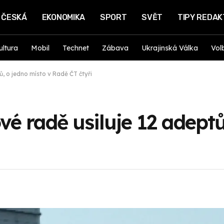
ČESKÁ
EKONOMIKA
SPORT
SVĚT
TIPY REDA
ultura
Mobil
Technet
Zábava
Ukrajinská Válka
Vol
ů, o jedno místo v Radě ČT čtyři
vé radě usiluje 12 adeptů