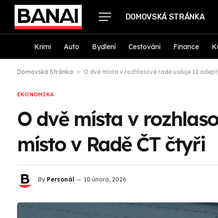
DOMOVSKÁ STRÁNKA
Krimi
Auto
Bydlení
Cestování
Finance
K
Domovská Stránka
»
O dvě místa v rozhlasové radě usiluje 12 adept
EKONOMIKA
O dvě místa v rozhlaso
místo v Radě ČT čtyři
By
Personál
10 února, 2026