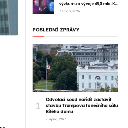
výzkumu a vývoje 43,3 mld. Kč,
v EU je 16.
7 srpna, 2026
POSLEDNÍ ZPRÁVY
Odvolací soud nařídil zastavit
stavbu Trumpova tanečního sálu
Bílého domu
7 srpna, 2026