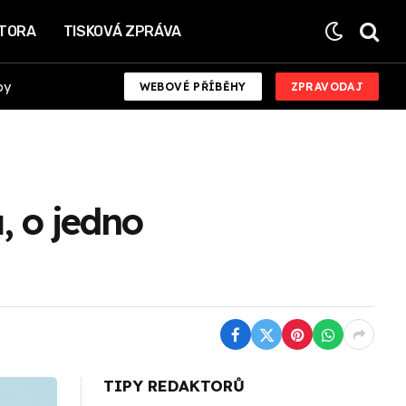
KTORA
TISKOVÁ ZPRÁVA
by
WEBOVÉ PŘÍBĚHY
ZPRAVODAJ
, o jedno
TIPY REDAKTORŮ