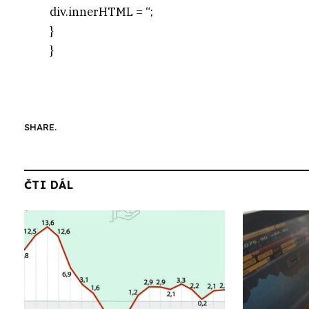
div.innerHTML = “;
}
}
SHARE.
ČTI DÁL