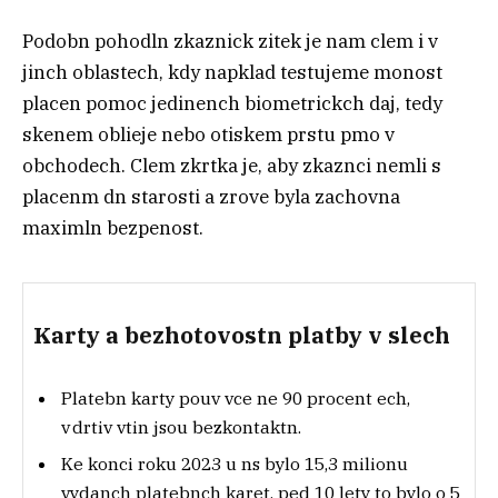
Podobn pohodln zkaznick zitek je nam clem i v
jinch oblastech, kdy napklad testujeme monost
placen pomoc jedinench biometrickch daj, tedy
skenem oblieje nebo otiskem prstu pmo v
obchodech. Clem zkrtka je, aby zkaznci nemli s
placenm dn starosti a zrove byla zachovna
maximln bezpenost.
Karty a bezhotovostn platby v slech
Platebn karty pouv vce ne 90 procent ech,
v drtiv vtin jsou bezkontaktn.
Ke konci roku 2023 u ns bylo 15,3 milionu
vydanch platebnch karet, ped 10 lety to bylo o 5