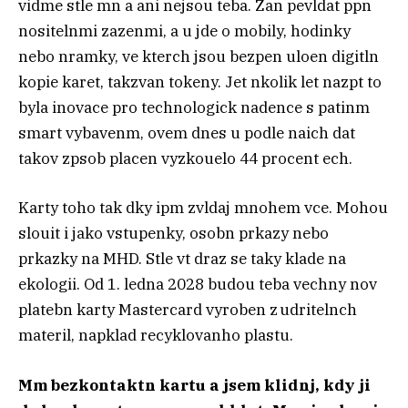
vidme stle mn a ani nejsou teba. Zan pevldat ppn
nositelnmi zazenmi, a u jde o mobily, hodinky
nebo nramky, ve kterch jsou bezpen uloen digitln
kopie karet, takzvan tokeny. Jet nkolik let nazpt to
byla inovace pro technologick nadence s patinm
smart vybavenm, ovem dnes u podle naich dat
takov zpsob placen vyzkouelo 44 procent ech.
Karty toho tak dky ipm zvldaj mnohem vce. Mohou
slouit i jako vstupenky, osobn prkazy nebo
prkazky na MHD. Stle vt draz se taky klade na
ekologii. Od 1. ledna 2028 budou teba vechny nov
platebn karty Mastercard vyroben z udritelnch
materil, napklad recyklovanho plastu.
Mm bezkontaktn kartu a jsem klidnj, kdy ji