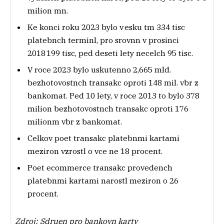
milion mn.
Ke konci roku 2023 bylo v esku tm 334 tisc
platebnch terminl, pro srovnn v prosinci
2018 199 tisc, ped deseti lety necelch 95 tisc.
V roce 2023 bylo uskutenno 2,665 mld.
bezhotovostnch transakc oproti 148 mil. vbr z
bankomat. Ped 10 lety, v roce 2013 to bylo 378
milion bezhotovostnch transakc oproti 176
milionm vbr z bankomat.
Celkov poet transakc platebnmi kartami
meziron vzrostl o vce ne 18 procent.
Poet ecommerce transakc provedench
platebnmi kartami narostl meziron o 26
procent.
Zdroj: Sdruen pro bankovn karty