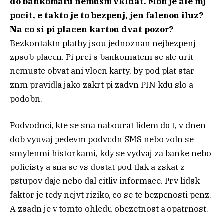
do bankomatu nemusm vkldat. Mon je ale mj
pocit, e takto je to bezpenj, jen falenou iluz?
Na co si pi placen kartou dvat pozor?
Bezkontaktn platby jsou jednoznan nejbezpenj
zpsob placen. Pi prci s bankomatem se ale urit
nemuste obvat ani vloen karty, by pod plat star
znm pravidla jako zakrt pi zadvn PIN kdu slo a
podobn.
Podvodnci, kte se sna nabourat lidem do t, v dnen
dob vyuvaj pedevm podvodn SMS nebo voln se
smylenmi historkami, kdy se vydvaj za banke nebo
policisty a sna se vs dostat pod tlak a zskat z
pstupov daje nebo dal citliv informace. Prv lidsk
faktor je tedy nejvt riziko, co se te bezpenosti penz.
A zsadn je v tomto ohledu obezetnost a opatrnost.