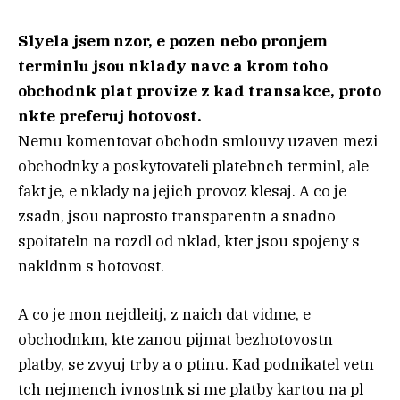
Slyela jsem nzor, e pozen nebo pronjem
terminlu jsou nklady navc a krom toho
obchodnk plat provize z kad transakce, proto
nkte preferuj hotovost.
Nemu komentovat obchodn smlouvy uzaven mezi
obchodnky a poskytovateli platebnch terminl, ale
fakt je, e nklady na jejich provoz klesaj. A co je
zsadn, jsou naprosto transparentn a snadno
spoitateln na rozdl od nklad, kter jsou spojeny s
nakldnm s hotovost.
A co je mon nejdleitj, z naich dat vidme, e
obchodnkm, kte zanou pijmat bezhotovostn
platby, se zvyuj trby a o ptinu. Kad podnikatel vetn
tch nejmench ivnostnk si me platby kartou na pl