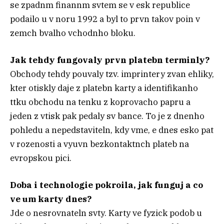
se zpadnm finannm svtem se v esk republice
podailo u v noru 1992 a byl to prvn takov poin v
zemch bvalho vchodnho bloku.
Jak tehdy fungovaly prvn platebn terminly?
Obchody tehdy pouvaly tzv. imprintery zvan ehliky,
kter otiskly daje z platebn karty a identifikanho
ttku obchodu na tenku z koprovacho papru a
jeden z vtisk pak pedaly sv bance. To je z dnenho
pohledu a nepedstaviteln, kdy vme, e dnes esko pat
v rozenosti a vyuvn bezkontaktnch plateb na
evropskou pici.
Doba i technologie pokroila, jak funguj a co
ve um karty dnes?
Jde o nesrovnateln svty. Karty ve fyzick podob u