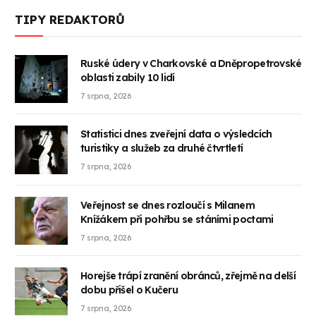
TIPY REDAKTORŮ
Ruské údery v Charkovské a Dněpropetrovské
oblasti zabily 10 lidí
7 srpna, 2026
Statistici dnes zveřejní data o výsledcích
turistiky a služeb za druhé čtvrtletí
7 srpna, 2026
Veřejnost se dnes rozloučí s Milanem
Knížákem při pohřbu se stáními poctami
7 srpna, 2026
Horejše trápí zranění obránců, zřejmě na delší
dobu přišel o Kučeru
7 srpna, 2026