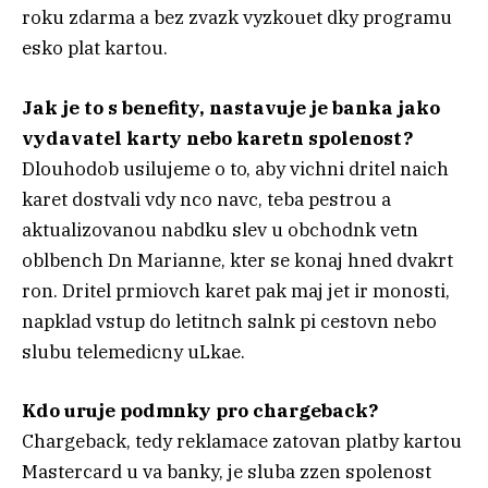
roku zdarma a bez zvazk vyzkouet dky programu
esko plat kartou.
Jak je to s benefity, nastavuje je banka jako
vydavatel karty nebo karetn spolenost?
Dlouhodob usilujeme o to, aby vichni dritel naich
karet dostvali vdy nco navc, teba pestrou a
aktualizovanou nabdku slev u obchodnk vetn
oblbench Dn Marianne, kter se konaj hned dvakrt
ron. Dritel prmiovch karet pak maj jet ir monosti,
napklad vstup do letitnch salnk pi cestovn nebo
slubu telemedicny uLkae.
Kdo uruje podmnky pro chargeback?
Chargeback, tedy reklamace zatovan platby kartou
Mastercard u va banky, je sluba zzen spolenost