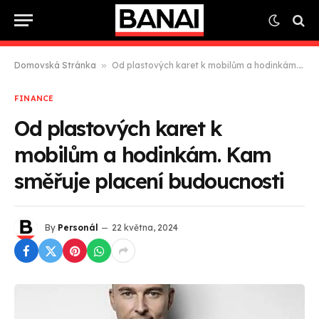
Domovská Stránka
»
Od plastových karet k mobilům a hodinkám. Kam směřuje placení budoucnosti
FINANCE
Od plastových karet k
mobilům a hodinkám. Kam
směřuje placení budoucnosti
By
Personál
22 května, 2024