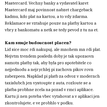
Mastercard. Vechny banky a vydavatel karet
Mastercard maj povinnost nabzet chargeback
kadmu, kdo plat na kartou, a to vdy zdarma.
Reklamace se vztahuje pouze na platby kartou a
vbry z bankomatu a netk se tedy pevod z tu na et.
Kam smuje budoucnost placen?
Lid sice moc rdi nakupuj, ale mnohem mn rdi plat.
Nejvtm trendem posledn doby je tak upozaovn
samotn platby tak, aby byla pro spotebitele co
nejjednodu a nejrychlej pi zachovn pikov rovn
zabezpeen. Napklad pi platb za odvoz v modernch
taxislubch jen vystoupte z auta, rozloute se a
platba probhne zcela na pozad v rmci aplikace.
Kartu ji nen poteba vbec vytahovat a v aplikaci jen
zkontrolujete, e ve probhlo v podku.