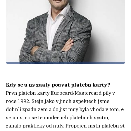
Kdy se u ns zaaly pouvat platebn karty?
Prvn platebn karty Eurocard/Mastercard pily v
roce 1992. Stejn jako v jinch aspektech jsme
dohnli zpadn zem a do jist mry byla vhoda v tom, e
se u ns, co se te modernch platebnch systm,
zanalo prakticky od nuly. Propojen mstn platebn st