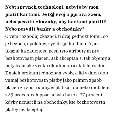
Nebt sprvnch technologi, nebylo by mon
platit kartami. Je t잚 vvoj a pprava zzem,
nebo pesvdit zkaznky, aby kartami platili?
Nebo pesvdit banky a obchodnky?
O vem rozhoduj zkaznci, ti dvaj
pednost tomu, co
je bezpen, spolehliv, rychl a jednoduch. A jak
ukazuj lta zkuenost, pesn tyto atributy m prv
bezhotovostn placen. Jak akceptan s, tak objemy a
poty transakc v esku dlouhodob a stabiln rostou.
Z naich przkum jednoznan vyplv, e lid v dnen dob
vnmaj bezhotovostn platby jako primrn zpsob
placen za zbo a sluby. ei plat kartou nebo mobilem
v 59 procentech ppad, a bylo by to a 77 procent,
kdyby nenareli na obchodnky, kte bezhotovostn
platby neakceptuj.