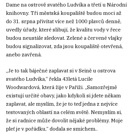
Dame na ostrově svatého Ludvíka a třetí u Národní
knihovny. Tři městská koupaliště budou moci až
do 31. srpna přivítat více než 1000 plavců denně,
uvedly úřady, které slibují, že kvalitu vody v řece
budou neustále sledovat. Zelené a červené vlajky
budou signalizovat, zda jsou koupaliště otevřená,
anebo zavřená.
„Je to tak báječné zaplavat si v Seině u ostrova
svatého Ludvíka,“ řekla 43letá Lucile
Woodwardová, která žije v Paříži. „Samozřejmě
existují určité obavy, jako kdykoli si jdete někam
zaplavat, ale myslím, že je to teď jedna z nejvíce
testovaných oblastí na celém světě. Nemyslím si,
že si radnice může dovolit nějaké problémy. Moje
pleť je v pořádku,“ dodala se smíchem..