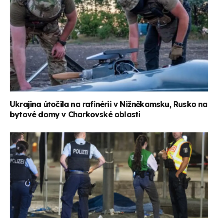
Ukrajina útočila na rafinérii v Nižněkamsku, Rusko na
bytové domy v Charkovské oblasti