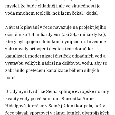
myslel, že bude chladněji, ale ve skutečnosti je
voda mnohem teplejší, než jsem čekal,“ dodal.
Návrat k plavání v řece navazuje na projekt jejího
očištění za 1.4 miliardy eur (asi 34,5 miliardy Kč),
který byl spojen s loňskou olympiádou. Investice
zahrnovaly připojení desítek tisíc domů ke
kanalizaci, modernizaci čističek odpadních vod a
výstavbu velkých nádrží na dešťovou vodu, aby se
zabránilo přetečení kanalizace během silných
bouří.
Úřady nyní tvrdí, že Seina splňuje evropské normy
kvality vody po většinu dní. Starostka Anne
Hidalgová, která se v Seině již loni koupala, než v
řece plavali sportovci v rámci letních olympijských