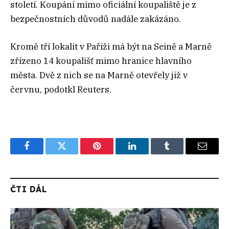
století. Koupání mimo oficiální koupaliště je z
bezpečnostních důvodů nadále zakázáno.
Kromě tří lokalit v Paříži má být na Seině a Marně
zřízeno 14 koupališť mimo hranice hlavního
města. Dvě z nich se na Marně otevřely již v
červnu, podotkl Reuters.
Facebook
Twitter
Pinterest
LinkedIn
Tumblr
Email
ČTI DÁL