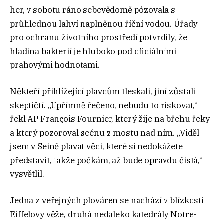
her, v sobotu ráno sebevědomě pózovala s
průhlednou lahví naplněnou říční vodou. Úřady
pro ochranu životního prostředí potvrdily, že
hladina bakterií je hluboko pod oficiálními
prahovými hodnotami.
Někteří přihlížející plavcům tleskali, jiní zůstali
skeptičtí. „Upřímně řečeno, nebudu to riskovat,“
řekl AP François Fournier, který žije na břehu řeky
a který pozoroval scénu z mostu nad ním. „Viděl
jsem v Seině plavat věci, které si nedokážete
představit, takže počkám, až bude opravdu čistá,“
vysvětlil.
Jedna z veřejných plováren se nachází v blízkosti
Eiffelovy věže, druhá nedaleko katedrály Notre-