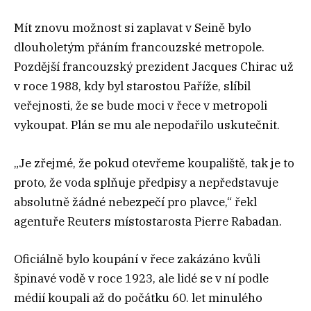
Mít znovu možnost si zaplavat v Seině bylo
dlouholetým přáním francouzské metropole.
Pozdější francouzský prezident Jacques Chirac už
v roce 1988, kdy byl starostou Paříže, slíbil
veřejnosti, že se bude moci v řece v metropoli
vykoupat. Plán se mu ale nepodařilo uskutečnit.
„Je zřejmé, že pokud otevřeme koupaliště, tak je to
proto, že voda splňuje předpisy a nepředstavuje
absolutně žádné nebezpečí pro plavce,“ řekl
agentuře Reuters místostarosta Pierre Rabadan.
Oficiálně bylo koupání v řece zakázáno kvůli
špinavé vodě v roce 1923, ale lidé se v ní podle
médií koupali až do počátku 60. let minulého