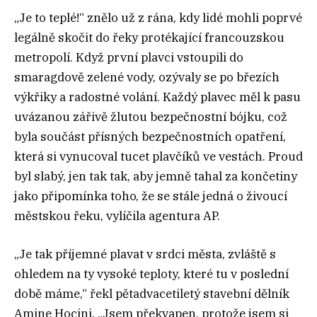
„Je to teplé!“ znělo už z rána, kdy lidé mohli poprvé
legálně skočit do řeky protékající francouzskou
metropolí. Když první plavci vstoupili do
smaragdově zelené vody, ozývaly se po březích
výkřiky a radostné volání. Každý plavec měl k pasu
uvázanou zářivě žlutou bezpečnostní bójku, což
byla součást přísných bezpečnostních opatření,
která si vynucoval tucet plavčíků ve vestách. Proud
byl slabý, jen tak tak, aby jemně tahal za končetiny
jako připomínka toho, že se stále jedná o živoucí
městskou řeku, vylíčila agentura AP.
„Je tak příjemné plavat v srdci města, zvláště s
ohledem na ty vysoké teploty, které tu v poslední
době máme,“ řekl pětadvacetiletý stavební dělník
Amine Hocini. „Jsem překvapen, protože jsem si