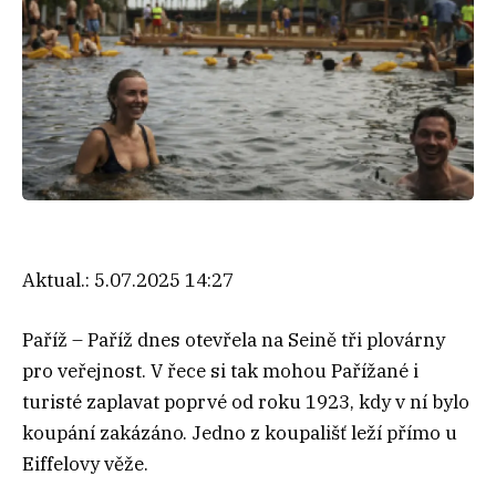
Aktual.:
5.07.2025 14:27
Paříž – Paříž dnes otevřela na Seině tři plovárny
pro veřejnost. V řece si tak mohou Pařížané i
turisté zaplavat poprvé od roku 1923, kdy v ní bylo
koupání zakázáno. Jedno z koupališť leží přímo u
Eiffelovy věže.