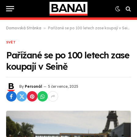
Domovská Stránka
»
Pařížané se po 100 letech zase koupají v Seině
SVĚT
Pařížané se po 100 letech zase
koupají v Seině
By
Personál
5 července, 2025