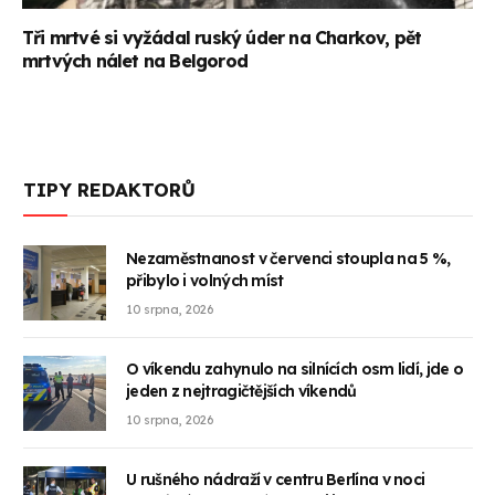
Tři mrtvé si vyžádal ruský úder na Charkov, pět
mrtvých nálet na Belgorod
TIPY REDAKTORŮ
Nezaměstnanost v červenci stoupla na 5 %,
přibylo i volných míst
10 srpna, 2026
O víkendu zahynulo na silnících osm lidí, jde o
jeden z nejtragičtějších víkendů
10 srpna, 2026
U rušného nádraží v centru Berlína v noci