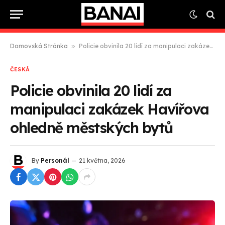
Domovská Stránka
»
Policie obvinila 20 lidí za manipulaci zakázek Havířova ohledně městských bytů
ČESKÁ
Policie obvinila 20 lidí za
manipulaci zakázek Havířova
ohledně městských bytů
By
Personál
21 května, 2026