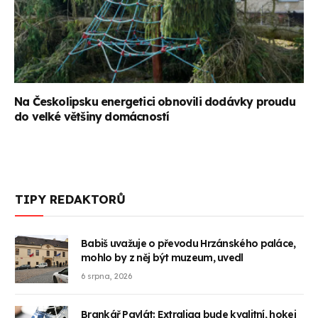
Na Českolipsku energetici obnovili dodávky proudu
do velké většiny domácností
TIPY REDAKTORŮ
Babiš uvažuje o převodu Hrzánského paláce,
mohlo by z něj být muzeum, uvedl
6 srpna, 2026
Brankář Pavlát: Extraliga bude kvalitní, hokej