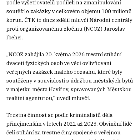
podle vyšetřovatelů podíleli na zmanipulování
soutěží o zakázky v celkovém objemu 100 milionů
korun. ČTK to dnes sdělil mluvčí Národní centrály
proti organizovanému zločinu (NCOZ) Jaroslav
Ibehej.
„NCOZ zahájila 20. května 2026 trestní stíhání
dvaceti fyzických osob ve věci ovlivňování
veřejných zakázek malého rozsahu, které byly
soutěženy v souvislosti s údržbou městských bytů
v majetku města Havířov, spravovaných Městskou
realitní agenturou,“ uvedl mluvčí.
Trestná činnost se podle kriminalistů děla
přinejmenším v letech 2022 až 2023. Obvinění lidé
čelí stíhání za trestné činy spojené s veřejnou