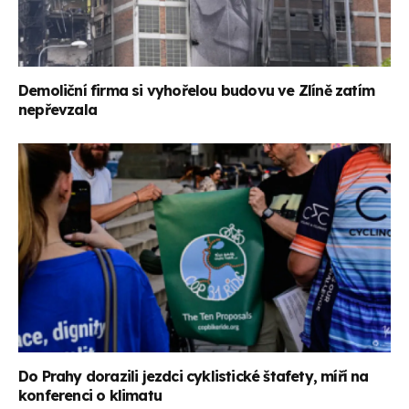
Demoliční firma si vyhořelou budovu ve Zlíně zatím
nepřevzala
Do Prahy dorazili jezdci cyklistické štafety, míří na
konferenci o klimatu