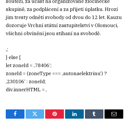
soutěží, za účast na organizované zločinecké
skupině, za podplácení a za přijetí úplatku. Hrozí
jim tresty odnětí svobody od dvou do 12 let. Kauzu
dozoruje Vrchní státní zastupitelství v Olomouci,
všichni obvinění jsou stíhaní na svobodě.
‚;
} else {
let zoneId = ‚78406‘;
zoneId = (zoneType === ‚autonaelektrinu‘) ?
‚230106‘ : zoneId;
div.innerHTML = ‚
Facebook
Twitter
Pinterest
LinkedIn
Tumblr
Email