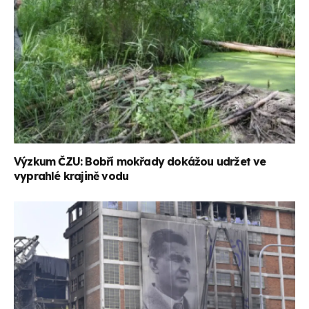
Výzkum ČZU: Bobří mokřady dokážou udržet ve
vyprahlé krajině vodu