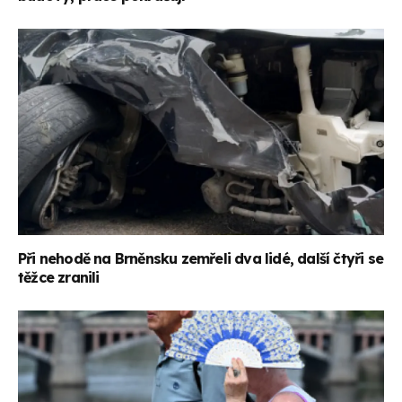
Při nehodě na Brněnsku zemřeli dva lidé, další čtyři se
těžce zranili