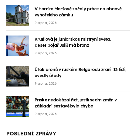
V Horním Maršově začaly práce na obnově
vyhořelého zámku
9 srpna, 2026
Krutilová je juniorskou mistryní světa,
desetibojař Juliš má bronz
9 srpna, 2026
Útok dronů v ruském Belgorodu zranil 13 lidí,
uvedly úřady
9 srpna, 2026
Priske nedokázal říct, jestli sedm změn v
základní sestavě byla chyba
9 srpna, 2026
POSLEDNÍ ZPRÁVY