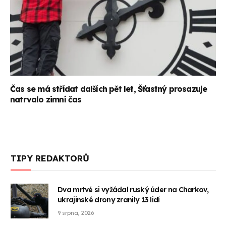
Čas se má střídat dalších pět let, Šťastný prosazuje
natrvalo zimní čas
TIPY REDAKTORŮ
Dva mrtvé si vyžádal ruský úder na Charkov,
ukrajinské drony zranily 13 lidí
9 srpna, 2026