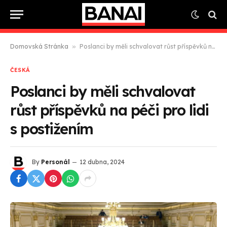
Domovská Stránka
»
Poslanci by měli schvalovat růst příspěvků na péči pro lidi s postižením
ČESKÁ
Poslanci by měli schvalovat
růst příspěvků na péči pro lidi
s postižením
By
Personál
12 dubna, 2024