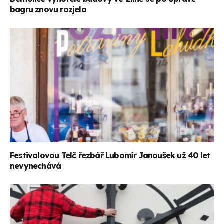
bagru znovu rozjela
Festivalovou Telč řezbář Lubomír Janoušek už 40 let
nevynechává