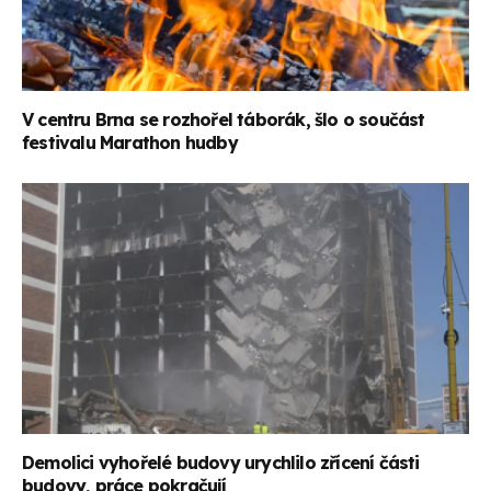
V centru Brna se rozhořel táborák, šlo o součást
festivalu Marathon hudby
Demolici vyhořelé budovy urychlilo zřícení části
budovy, práce pokračují