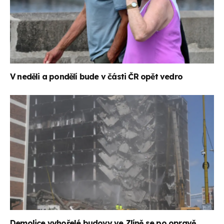
V neděli a pondělí bude v části ČR opět vedro
Demolice vyhořelé budovy ve Zlíně se po opravě