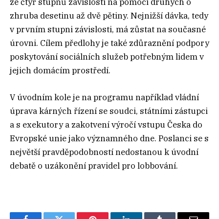
ze čtyř stupňů závislosti na pomoci druhých o
zhruba desetinu až dvě pětiny. Nejnižší dávka, tedy
v prvním stupni závislosti, má zůstat na současné
úrovni. Cílem předlohy je také zdůraznění podpory
poskytování sociálních služeb potřebným lidem v
jejich domácím prostředí.
V úvodním kole je na programu například vládní
úprava kárných řízení se soudci, státními zástupci
a s exekutory a zakotvení výročí vstupu Česka do
Evropské unie jako významného dne. Poslanci se s
největší pravděpodobností nedostanou k úvodní
debatě o uzákonění pravidel pro lobbování.