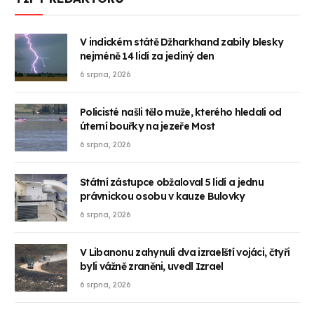
V indickém státě Džharkhand zabily blesky
nejméně 14 lidí za jediný den
6 srpna, 2026
Policisté našli tělo muže, kterého hledali od
úterní bouřky na jezeře Most
6 srpna, 2026
Státní zástupce obžaloval 5 lidí a jednu
právnickou osobu v kauze Bulovky
6 srpna, 2026
V Libanonu zahynuli dva izraelští vojáci, čtyři
byli vážně zraněni, uvedl Izrael
6 srpna, 2026