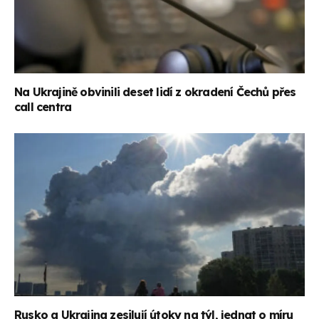
Na Ukrajině obvinili deset lidí z okradení Čechů přes
call centra
Rusko a Ukrajina zesilují útoky na týl, jednat o míru