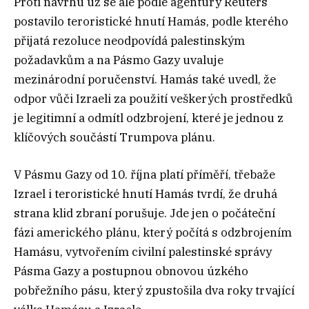
Proti návrhu už se ale podle agentury Reuters
postavilo teroristické hnutí Hamás, podle kterého
přijatá rezoluce neodpovídá palestinským
požadavkům a na Pásmo Gazy uvaluje
mezinárodní poručenství. Hamás také uvedl, že
odpor vůči Izraeli za použití veškerých prostředků
je legitimní a odmítl odzbrojení, které je jednou z
klíčových součástí Trumpova plánu.
V Pásmu Gazy od 10. října platí příměří, třebaže
Izrael i teroristické hnutí Hamás tvrdí, že druhá
strana klid zbraní porušuje. Jde jen o počáteční
fázi amerického plánu, který počítá s odzbrojením
Hamásu, vytvořením civilní palestinské správy
Pásma Gazy a postupnou obnovou úzkého
pobřežního pásu, který zpustošila dva roky trvající