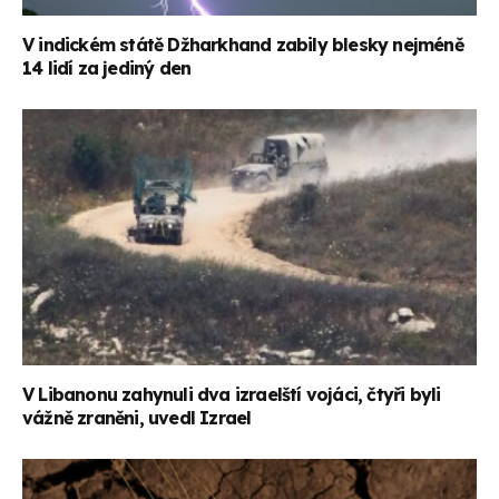
V indickém státě Džharkhand zabily blesky nejméně
14 lidí za jediný den
V Libanonu zahynuli dva izraelští vojáci, čtyři byli
vážně zraněni, uvedl Izrael