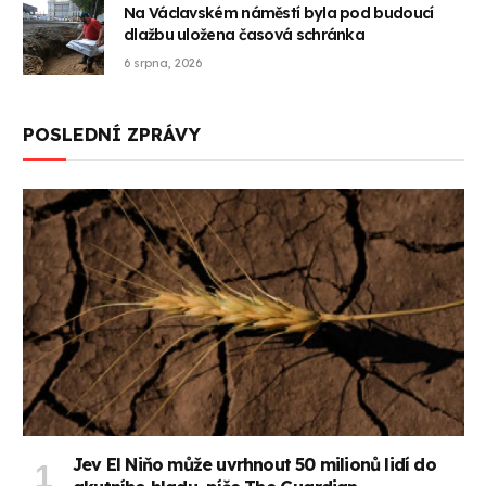
Na Václavském náměstí byla pod budoucí
dlažbu uložena časová schránka
6 srpna, 2026
POSLEDNÍ ZPRÁVY
Jev El Niňo může uvrhnout 50 milionů lidí do