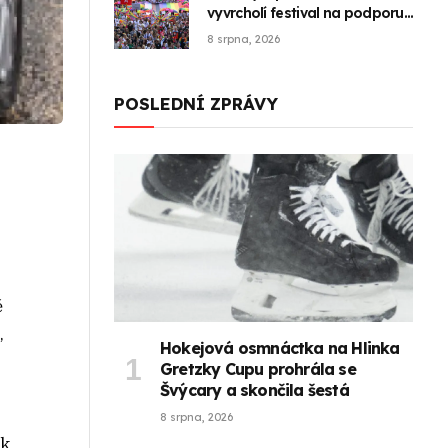
vyvrcholí festival na podporu
LGBT+ komunity Prague Pride
8 srpna, 2026
POSLEDNÍ ZPRÁVY
ě
,
Hokejová osmnáctka na Hlinka
Gretzky Cupu prohrála se
Švýcary a skončila šestá
8 srpna, 2026
uk