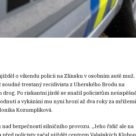
ujížděl o víkendu policii na Zlínsku v osobním autě muž,
t soudně trestaný recidivista z Uherského Brodu na
 drog. Po riskantní jízdě se snažil policistům neúspěšn
odnutí a vykázání mu nyní hrozí až dva roky za mřížemi
 Monika Kozumplíková.
u nad bezpečností silničního provozu. „Jeho řidič ale na
a před policisty začal ujíždět centrem Valašských Klobo