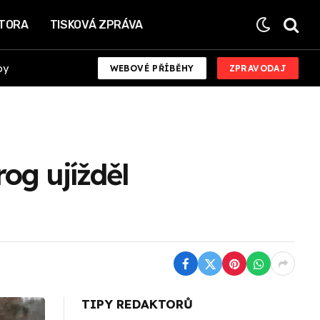
KTORA
TISKOVÁ ZPRÁVA
by
WEBOVÉ PŘÍBĚHY
ZPRAVODAJ
rog ujížděl
TIPY REDAKTORŮ