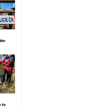
něm
 to