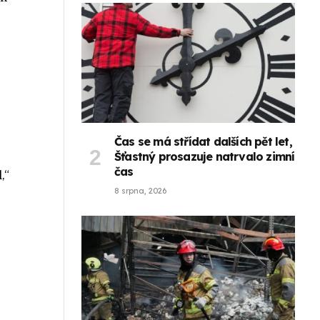
Čas se má střídat dalších pět let,
Šťastný prosazuje natrvalo zimní
čas
,“
8 srpna, 2026