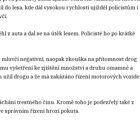
 do lesa, kde dál vysokou rychlostí ujížděl policistům i
čí.
ěhl z auta a dal se na útěk lesem. Policisté ho po krátké
 mluvčí negativní, naopak zkouška na přítomnost drog
skému vyšetření ke zjištění množství a druhu omamné a
en užil drogu a že má zakázáno řízení motorových vozidel
páchání trestného činu. Kromě toho je podezřelý také z
ve správním řízení hrozí pokuta.