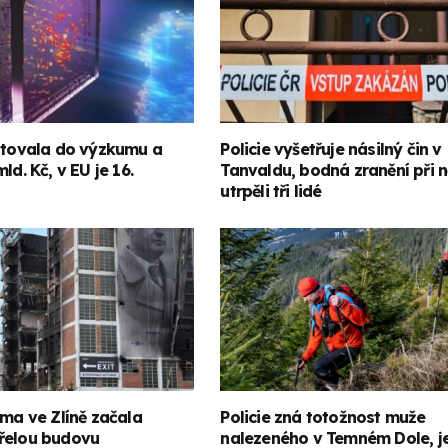
estovala do výzkumu a
Policie vyšetřuje násilný čin v
ld. Kč, v EU je 16.
Tanvaldu, bodná zranění při 
utrpěli tři lidé
rma ve Zlíně začala
Policie zná totožnost muže
řelou budovu
nalezeného v Temném Dole, je