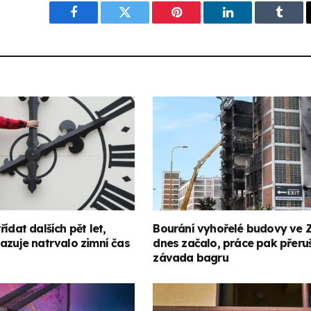
Facebook
Twitter
Pinterest
LinkedIn
Tumbl
ídat dalších pět let,
Bourání vyhořelé budovy ve Z
azuje natrvalo zimní čas
dnes začalo, práce pak přeruš
závada bagru