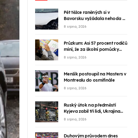
Pět těžce raněných si v
Bavorsku vyžádala nehoda se
dvěma českými řidiči
8 srpna, 2026
Průzkum: Asi 57 procent rodičů
míní, že za školní pomůcky
zaplatí víc než loni
8 srpna, 2026
Menšík postoupil na Masters v
Montrealu do osmifinále
8 srpna, 2026
Ruský útok na předměstí
Kyjeva zabil tři lidi, Ukrajina
zaútočila na ruské rafinérie
8 srpna, 2026
Duhovým průvodem dnes