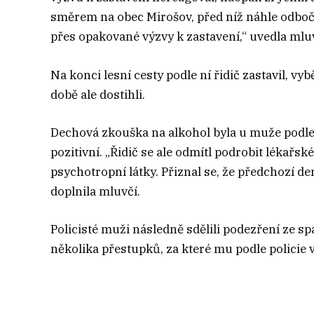
směrem na obec Mirošov, před níž náhle odbočil
přes opakované výzvy k zastavení,“ uvedla mluv
Na konci lesní cesty podle ní řidič zastavil, vyb
době ale dostihli.
Dechová zkouška na alkohol byla u muže podle
pozitivní. „Řidič se ale odmítl podrobit lékař
psychotropní látky. Přiznal se, že předchozí d
doplnila mluvčí.
Policisté muži následně sdělili podezření ze s
několika přestupků, za které mu podle policie 