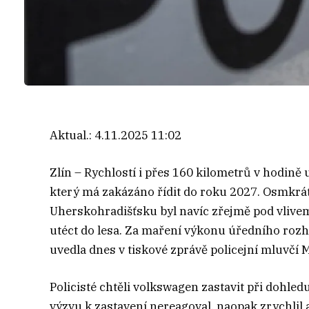
Aktual.:
4.11.2025 11:02
Zlín – Rychlostí i přes 160 kilometrů v hodině 
který má zakázáno řídit do roku 2027. Osmkrá
Uherskohradišťsku byl navíc zřejmě pod vlivem
utéct do lesa. Za maření výkonu úředního rozh
uvedla dnes v tiskové zprávě policejní mluvčí
Policisté chtěli volkswagen zastavit při dohled
výzvu k zastavení nereagoval, naopak zrychlil 