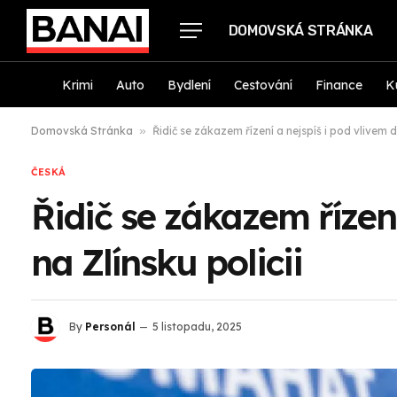
DOMOVSKÁ STRÁNKA
Krimi
Auto
Bydlení
Cestování
Finance
K
Domovská Stránka
»
Řidič se zákazem řízení a nejspíš i pod vlivem dr
ČESKÁ
Řidič se zákazem řízení
na Zlínsku policii
By
Personál
5 listopadu, 2025