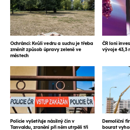
Ochránci: Kvůli vedru a suchu je třeba
ČR loni inv
změnit způsob úpravy zeleně ve
vývoje 43,3 m
městech
Policie vyšetřuje násilný čin v
Demoliční fi
Tanvaldu, zranění při něm utrpěli tři
bourat vyho