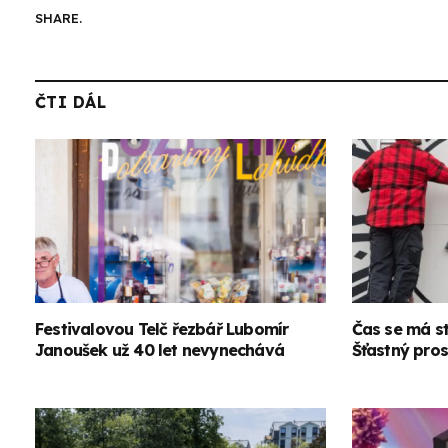
SHARE.
ČTI DÁL
Festivalovou Telč řezbář Lubomír
Čas se má stř
Janoušek už 40 let nevynechává
Šťastný pros