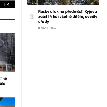
r
Email
Ruský útok na předměstí Kyjeva
zabil tři lidi včetně dítěte, uvedly
úřady
8 srpna, 2026
líně
ila