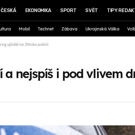
ČESKÁ
EKONOMIKA
SPORT
SVĚT
TIPY REDA
ultura
Mobil
Technet
Zábava
Ukrajinská Válka
Vol
og ujížděl na Zlínsku policii
 a nejspíš i pod vlivem d