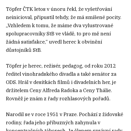
Töpfer ČTK letos v únoru řekl, že vyšetřování
neinicioval, připustil tehdy, že má smíšené pocity.
„Vzhledem k tomu, že máme dva vylustrované
spolupracovníky StB ve vládě, to pro mě není
žádná satisfakce,“ uvedl herec k obvinění
důstojníků StB.
Töpfer je herec, režisér, pedagog, od roku 2012
ředitel vinohradského divadla a také senátor za
ODS. Hrál v desítkách filmů i divadelních her, je
držitelem Ceny Alfreda Radoka a Ceny Thálie.
Rovněž je znám z řady rozhlasových pořadů.
Narodil se v roce 1951 v Praze. Pochází z židovské
rodiny, řada jeho příbuzných zahynula v
koncentračních táborech. Je členem správní rady