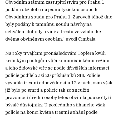
Obvodním státním zastupitelstvím pro Prahu 1
podána obžaloba na jednu fyzickou osobu k
Obvodnímu soudu pro Prahu 1. Zároveň téhož dne
byly podány k tamnímu soudu návrhy na
schválení dohody o vině a trestu ve vztahu ke
dvěma obviněným osobám,“ uvedl Cimbala.
Na roky trvajícím pronásledování Töpfera kvůli
kritickým postojům vůči komunistickému režimu
a jeho židovské víře se podle dřívějších informací
policie podílelo asi 20 příslušníků StB. Policie
vyvodila trestní odpovědnost u 12 z nich, osm však
již bylo po smrti a policie tak ze zneužití
pravomoci úřední osoby letos obvinila pouze čtyři
bývalé důstojníky. U posledního stíhaného však
policie na konci května trestní stíhání podle