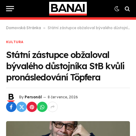
Domovská Stránka
»
Státní zástupce obžaloval bývalého důstojníka StB kvůli pronásledování Töpfera
KULTURA
Státní zástupce obžaloval
bývalého důstojníka StB kvůli
pronásledování Töpfera
By
Personál
8 července, 2026