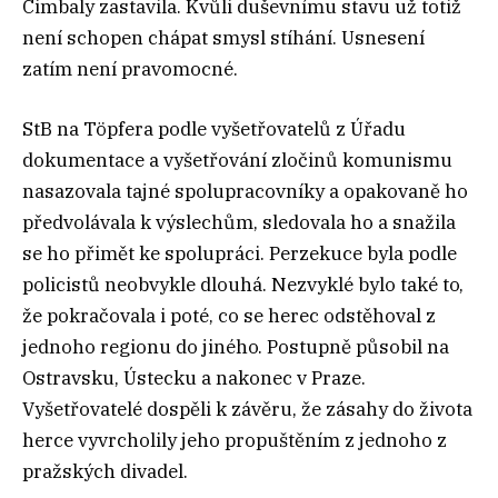
Cimbaly zastavila. Kvůli duševnímu stavu už totiž
není schopen chápat smysl stíhání. Usnesení
zatím není pravomocné.
StB na Töpfera podle vyšetřovatelů z Úřadu
dokumentace a vyšetřování zločinů komunismu
nasazovala tajné spolupracovníky a opakovaně ho
předvolávala k výslechům, sledovala ho a snažila
se ho přimět ke spolupráci. Perzekuce byla podle
policistů neobvykle dlouhá. Nezvyklé bylo také to,
že pokračovala i poté, co se herec odstěhoval z
jednoho regionu do jiného. Postupně působil na
Ostravsku, Ústecku a nakonec v Praze.
Vyšetřovatelé dospěli k závěru, že zásahy do života
herce vyvrcholily jeho propuštěním z jednoho z
pražských divadel.