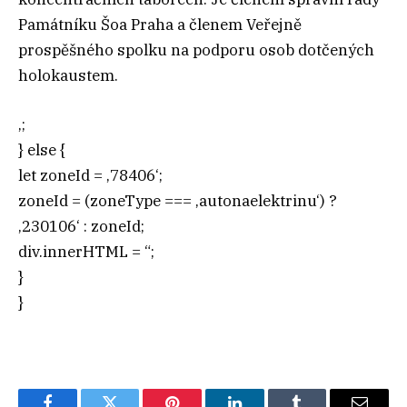
Památníku Šoa Praha a členem Veřejně
prospěšného spolku na podporu osob dotčených
holokaustem.
‚;
} else {
let zoneId = ‚78406‘;
zoneId = (zoneType === ‚autonaelektrinu‘) ?
‚230106‘ : zoneId;
div.innerHTML = “;
}
}