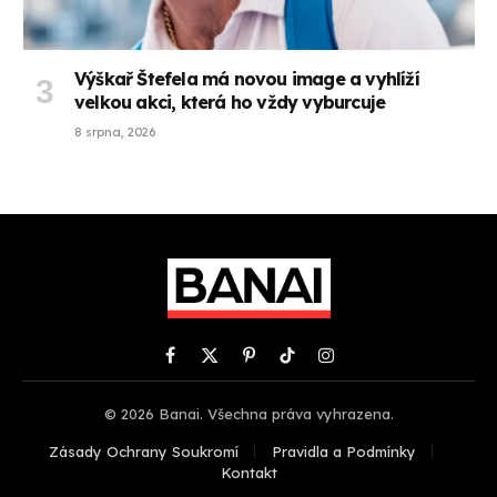
Výškař Štefela má novou image a vyhlíží
velkou akci, která ho vždy vyburcuje
8 srpna, 2026
Facebook
X
Pinterest
TikTok
Instagram
(Twitter)
© 2026 Banai. Všechna práva vyhrazena.
Zásady Ochrany Soukromí
Pravidla a Podmínky
Kontakt