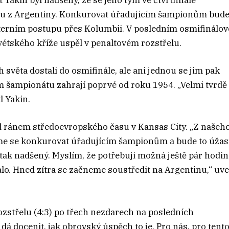
Yakin byl nadšený, že se jeho tým ve čtvrtfinále
tulu z Argentiny. Konkurovat úřadujícím šampionům bud
úterním postupu přes Kolumbii. V posledním osmifinálo
étského kříže uspěl v penaltovém rozstřelu.
 světa dostali do osmifinále, ale ani jednou se jim pak
ém šampionátu zahrají poprvé od roku 1954. „Velmi tvrdě
l Yakin.
ad ránem středoevropského času v Kansas City. „Z našeh
íme se konkurovat úřadujícím šampionům a bude to úžas
 tak nadšený. Myslím, že potřebuji možná ještě pár hodin
alo. Hned zítra se začneme soustředit na Argentinu,“ uve
ozstřelu (4:3) po třech nezdarech na posledních
á docenit, jak obrovský úspěch to je. Pro nás, pro tent