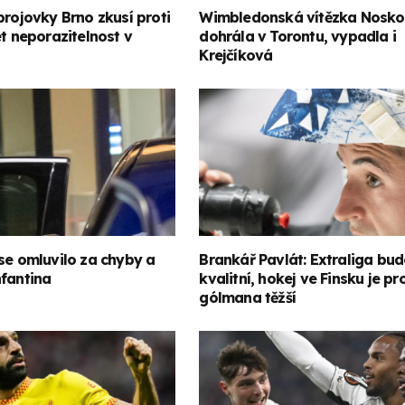
brojovky Brno zkusí proti
Wimbledonská vítězka Nosk
et neporazitelnost v
dohrála v Torontu, vypadla i
Krejčíková
se omluvilo za chyby a
Brankář Pavlát: Extraliga bud
nfantina
kvalitní, hokej ve Finsku je pr
gólmana těžší