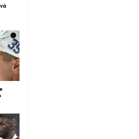
ová
e
o