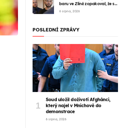
baru ve Zlíně zopakoval, že si
událost nepamatuje
6 srpna, 2026
POSLEDNÍ ZPRÁVY
Soud uložil doživotí Afghánci,
který najel v Mnichově do
demonstrace
6 srpna, 2026