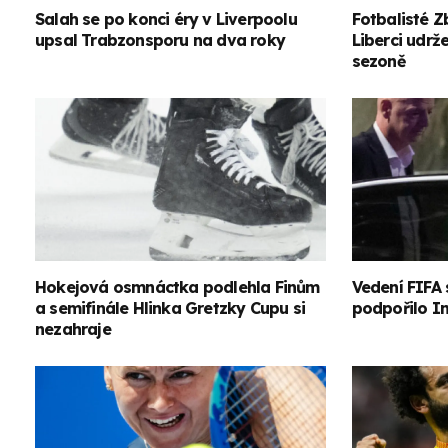
Salah se po konci éry v Liverpoolu
Fotbalisté Z
upsal Trabzonsporu na dva roky
Liberci udrž
sezoně
Hokejová osmnáctka podlehla Finům
Vedení FIFA 
a semifinále Hlinka Gretzky Cupu si
podpořilo I
nezahraje