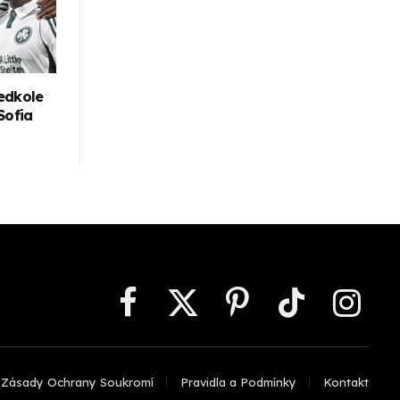
edkole
Sofia
Facebook
X
Pinterest
TikTok
Instagr
(Twitter)
Zásady Ochrany Soukromí
Pravidla a Podmínky
Kontakt