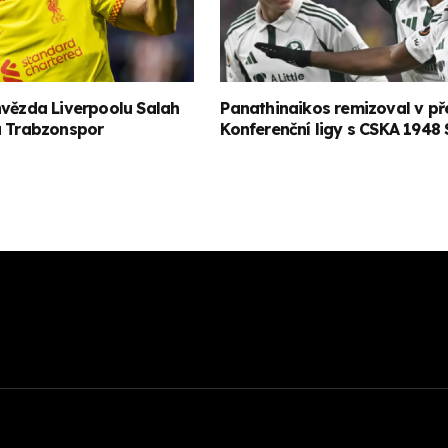
hvězda Liverpoolu Salah
Panathinaikos remizoval v př
a Trabzonspor
Konferenční ligy s CSKA 1948 