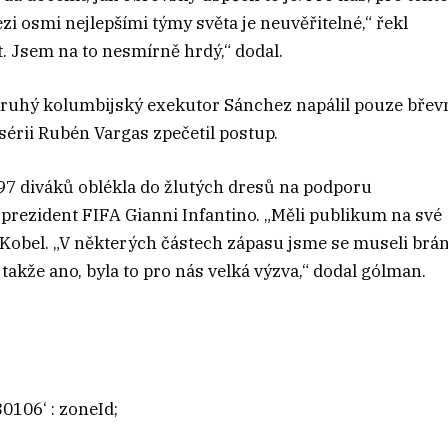
i osmi nejlepšími týmy světa je neuvěřitelné,“ řekl
t. Jsem na to nesmírně hrdý,“ dodal.
druhý kolumbijský exekutor Sánchez napálil pouze břev
sérii Rubén Vargas zpečetil postup.
497 diváků oblékla do žlutých dresů na podporu
 prezident FIFA Gianni Infantino. „Měli publikum na své
l Kobel. „V některých částech zápasu jsme se museli brán
takže ano, byla to pro nás velká výzva,“ dodal gólman.
0106‘ : zoneId;