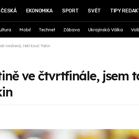
ČESKÁ
EKONOMIKA
SPORT
SVĚT
TIPY REDA
ultura
Mobil
Technet
Zábava
Ukrajinská Válka
Vol
tak nadšený, řekl kouč Yakin
ině ve čtvrtfinále, jsem 
kin