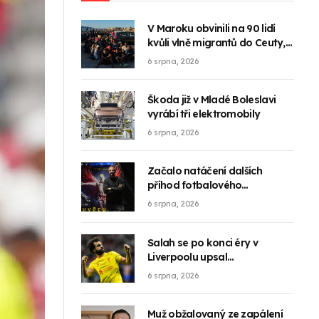
V Maroku obvinili na 90 lidí
kvůli vlně migrantů do Ceuty,
tvrdí místní sdružení
6 srpna, 2026
Škoda již v Mladé Boleslavi
vyrábí tři elektromobily
6 srpna, 2026
Začalo natáčení dalších
příhod fotbalového
průšviháře Laviho Vyšehrad
6 srpna, 2026
TŘY
Salah se po konci éry v
Liverpoolu upsal
Trabzonsporu na dva roky
6 srpna, 2026
Muž obžalovaný ze zapálení