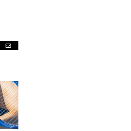
r
Email