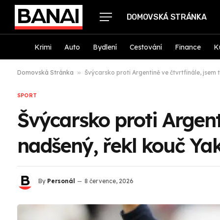
DOMOVSKÁ STRÁNKA
Krimi
Auto
Bydlení
Cestování
Finance
K
Domovská Stránka
»
Švýcarsko proti Argentině ve čtvrtfinále, jsem 
SPORT
Švýcarsko proti Argent
nadšený, řekl kouč Ya
By
Personál
8 července, 2026