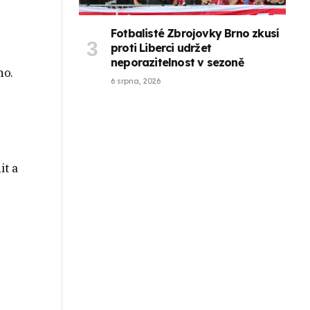
Fotbalisté Zbrojovky Brno zkusí
proti Liberci udržet
neporazitelnost v sezoně
no.
6 srpna, 2026
it a