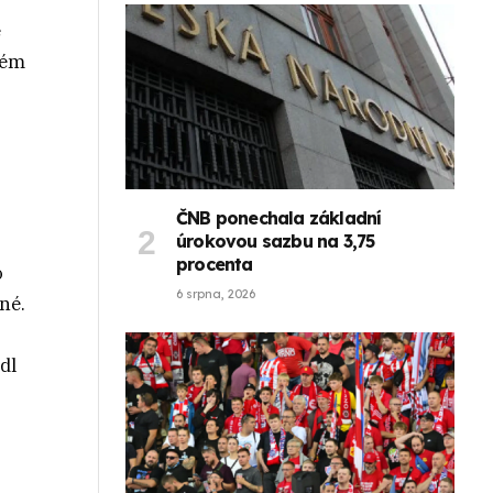
e
vém
ČNB ponechala základní
úrokovou sazbu na 3,75
procenta
o
6 srpna, 2026
né.
dl
o