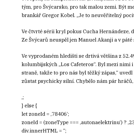
tým, pro Švýcarsko, pro tak malou zemi. Být mez
brankář Gregor Kobel. „Je to neuvěřitelný poci
Ve čtvrté sérii kryl pokus Cucha Hernándeze, 
Ze Švýcarů neuspěl jen Manuel Akanji a v páté 
Ve vyprodaném hledišti se drtivá většina z 52.
kolumbijských „Los Cafeteros“. Byl mezi nimi i
straně, takže to pro nás byl těžký zápas,“ uved
zůstat psychicky silní. Chybělo nám pár hráčů, 
‚;
} else {
let zoneId = ‚78406‘;
zoneId = (zoneType === ‚autonaelektrinu‘) ? ‚23
div.innerHTML = “;