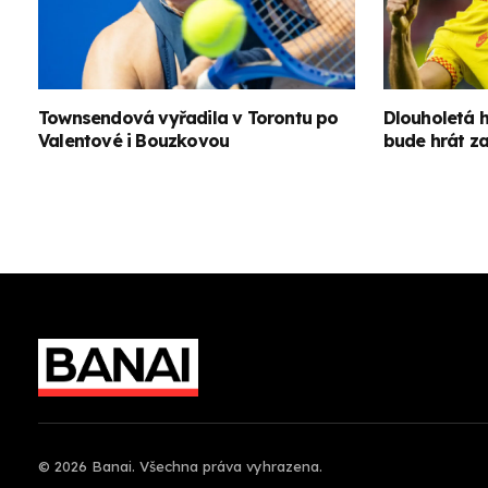
Townsendová vyřadila v Torontu po
Dlouholetá 
Valentové i Bouzkovou
bude hrát z
© 2026 Banai. Všechna práva vyhrazena.