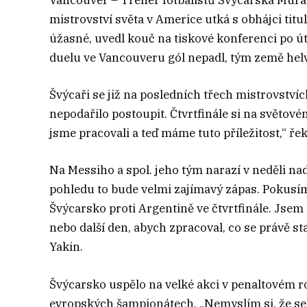
Vancouver – Trenér fotbalistů Švýcarska Murat 
mistrovství světa v Americe utká s obhájci ti
úžasné, uvedl kouč na tiskové konferenci po 
duelu ve Vancouveru gól nepadl, tým země helv
Švýcaři se již na posledních třech mistrovstvích
nepodařilo postoupit. Čtvrtfinále si na světov
jsme pracovali a teď máme tuto příležitost,“ řek
Na Messiho a spol. jeho tým narazí v neděli n
pohledu to bude velmi zajímavý zápas. Pokus
Švýcarsko proti Argentině ve čtvrtfinále. Jsem
nebo další den, abych zpracoval, co se právě st
Yakin.
Švýcarsko uspělo na velké akci v penaltovém r
evropských šampionátech. „Nemyslím si, že se d