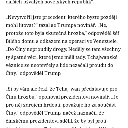
dalších bývalých sovětských republik“.
„Nevytvořil jste precedent, kterého byste později
mohl litovat?“ tázal se Trumpa novinář. „Ne,
protože toto byla skutečná hrozba,“ odpověděl šéf
Bílého domu s odkazem na operaci ve Venezuele.
„Do Číny neproudily drogy. Neděly se tam všechny
ty špatné věci, které jsme měli tady. Tchajwanské
věznice se neotevřely a lidé nezačali proudit do
Číny,“ odpověděl Trump.
„Si by vám ale řekl, že Tchaj-wan představuje pro
Čínu hrozbu,“ oponoval prezidentovi novinář. „Je
pro něj zdrojem hrdosti, považuje ho za součást
Číny,“ odpověděl Trump, načež naznačil, že
čínskému prezidentovi sdělil, že by byl proti