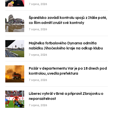
7 srpna, 2026
Španělsko zavádí kontrolu spojů z Itálie poté,
co Řím odmítl zrušit své kontroly
7 srpna, 2026
Majitelka fotbalového Dynama odmítla
nabídku Jihočeského kraje na odkup klubu
7 srpna, 2026
Požár v departementu Var je po 18 dnech pod
kontrolou, uvedla prefektura
7 srpna, 2026
Liberec vyhrál v Brně a připravil Zbrojovku o
neporazitelnost
7 srpna, 2026