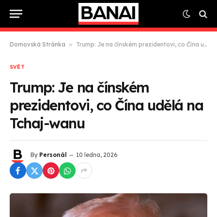
Domovská Stránka
»
Trump: Je na čínském prezidentovi, co Čína udělá na Tchaj-wanu
SVĚT
Trump: Je na čínském
prezidentovi, co Čína udělá na
Tchaj-wanu
By
Personál
10 ledna, 2026