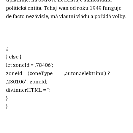
politická entita. Tchaj-wan od roku 1949 funguje
de facto nezávisle, má vlastní vládu a pořádá volby.
‚;
} else {
let zoneId = ‚78406‘;
zoneId = (zoneType === ‚autonaelektrinu‘) ?
‚230106‘ : zoneId;
div.innerHTML = “;
}
}