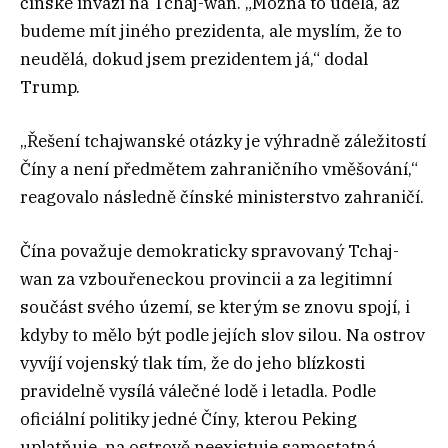
čínské invazi na Tchaj-wan. „Možná to udělá, až
budeme mít jiného prezidenta, ale myslím, že to
neudělá, dokud jsem prezidentem já,“ dodal
Trump.
„Řešení tchajwanské otázky je výhradně záležitostí
Číny a není předmětem zahraničního vměšování,“
reagovalo následně čínské ministerstvo zahraničí.
Čína považuje demokraticky spravovaný Tchaj-
wan za vzbouřeneckou provincii a za legitimní
součást svého území, se kterým se znovu spojí, i
kdyby to mělo být podle jejích slov silou. Na ostrov
vyvíjí vojenský tlak tím, že do jeho blízkosti
pravidelně vysílá válečné lodě i letadla. Podle
oficiální politiky jedné Číny, kterou Peking
uplatňuje, na ostrově neexistuje samostatná