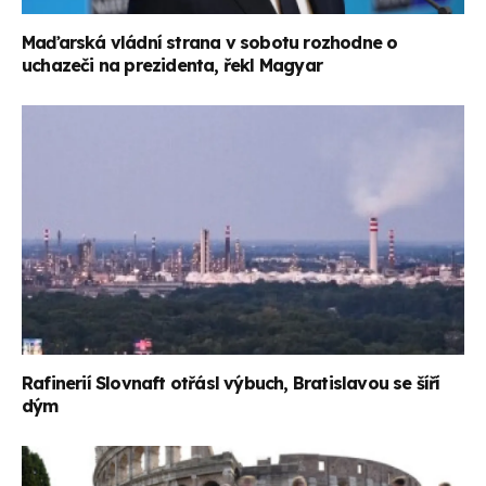
Maďarská vládní strana v sobotu rozhodne o
uchazeči na prezidenta, řekl Magyar
Rafinerií Slovnaft otřásl výbuch, Bratislavou se šíří
dým