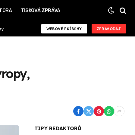
KTORA
TISKOVÁ ZPRÁVA
by
WEBOVÉ PŘÍBĚHY
ZPRAVODAJ
vropy,
TIPY REDAKTORŮ