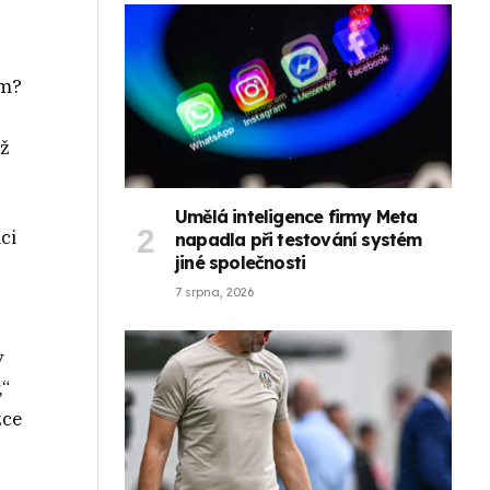
em?
ož
Umělá inteligence firmy Meta
ci
napadla při testování systém
jiné společnosti
7 srpna, 2026
y
,“
žce