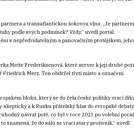
 partnera a transatlantickou šokovou vlnu. „Je partner
ztahy podle svých podmínek? Vždy,“ uvedl portál.
inění s nepředvídatelným a panovačným protějškem, jeh
rka Mette Frederiksenová, které server k její druhé pozi
ř Friedrich Merz. Ten obdržel třetí místo a označení
evropském bloku, který se do čela české politiky vrací dík
cky-skeptický a k Rusku přátelský hlas do evropské debaty
ruhodný návrat poté, co byl v roce 2021 po volební porá
o znamená, že do sálu se vrací starý protivník,“ uvedl