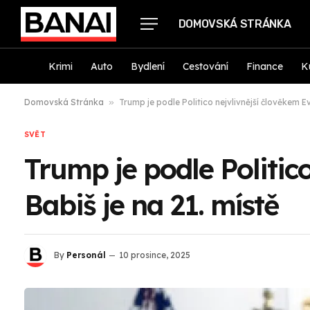
DOMOVSKÁ STRÁNKA
Krimi
Auto
Bydlení
Cestování
Finance
K
Domovská Stránka
»
Trump je podle Politico nejvlivnější člověkem Ev
SVĚT
Trump je podle Politic
Babiš je na 21. místě
By
Personál
10 prosince, 2025