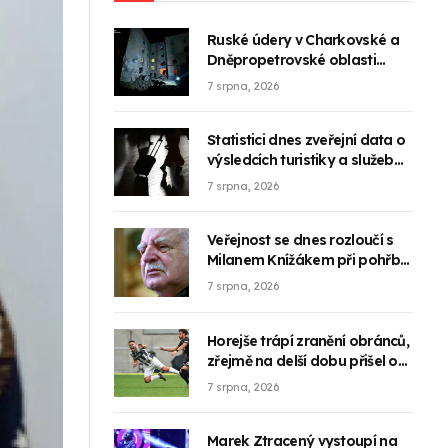
Ruské údery v Charkovské a
Dněpropetrovské oblasti
zabily 10 lidí
7 srpna, 2026
Statistici dnes zveřejní data o
výsledcích turistiky a služeb
za druhé čtvrtletí
7 srpna, 2026
Veřejnost se dnes rozloučí s
Milanem Knížákem při pohřbu
se stáními poctami
7 srpna, 2026
Horejše trápí zranění obránců,
zřejmě na delší dobu přišel o
Kučeru
7 srpna, 2026
Marek Ztracený vystoupí na