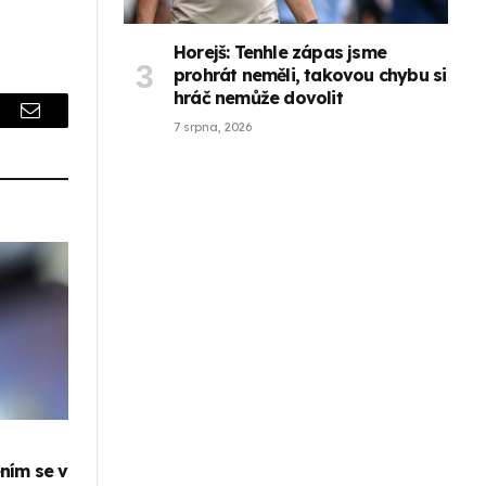
Horejš: Tenhle zápas jsme
prohrát neměli, takovou chybu si
hráč nemůže dovolit
r
Email
7 srpna, 2026
ním se v