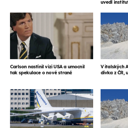
uvedl institu
Carlson nastínil vizi USA a umocnil
V italských 
tak spekulace o nové straně
dívka z ČR, 