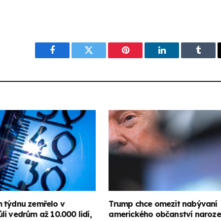
Facebook
Twitter
Pinterest
LinkedIn
Tumbl
 týdnu zemřelo v
Trump chce omezit nabývaní
i vedrům až 10.000 lidí,
amerického občanství naroze