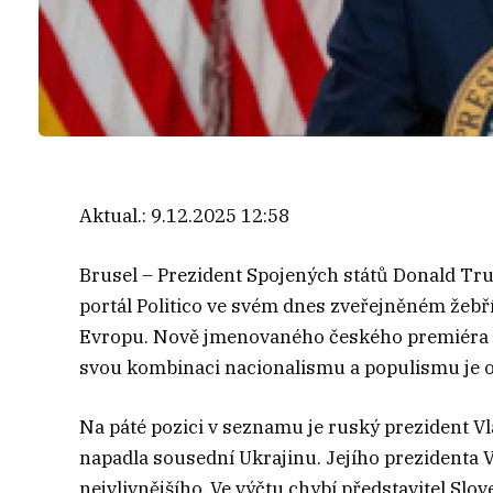
Aktual.:
9.12.2025 12:58
Brusel – Prezident Spojených států Donald Tr
portál Politico ve svém dnes zveřejněném žebř
Evropu. Nově jmenovaného českého premiéra And
svou kombinaci nacionalismu a populismu je
Na páté pozici v seznamu je ruský prezident V
napadla sousední Ukrajinu. Jejího prezidenta 
nejvlivnějšího. Ve výčtu chybí představitel Sl