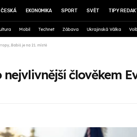
ČESKÁ
EKONOMIKA
SPORT
SVĚT
TIPY REDA
ultura
Mobil
Technet
Zábava
Ukrajinská Válka
Vol
ropy, Babiš je na 21. místě
o nejvlivnější člověkem E