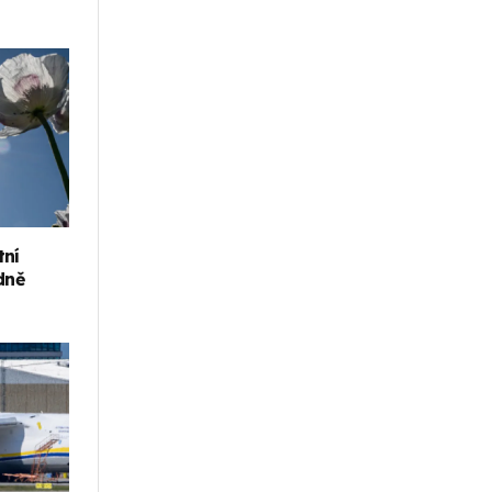
tní
dně