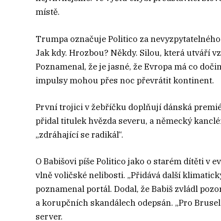
místě.
Trumpa označuje Politico za nevyzpytatelného
Jak kdy. Hrozbou? Někdy. Silou, která utváří v
Poznamenal, že je jasné, že Evropa má co doč
impulsy mohou přes noc převrátit kontinent.
První trojici v žebříčku doplňují dánská premié
přidal titulek hvězda severu, a německý kanclé
„zdráhající se radikál“.
O Babišovi píše Politico jako o starém dítěti v 
vlně voličské nelibosti. „Přidává další klimati
poznamenal portál. Dodal, že Babiš zvládl pozo
a korupčních skandálech odepsán. „Pro Brusel t
server.