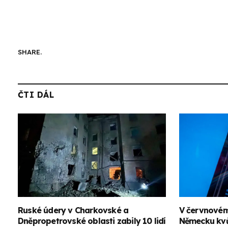
SHARE.
ČTI DÁL
Ruské údery v Charkovské a
V červnovém
Dněpropetrovské oblasti zabily 10 lidí
Německu kvůl