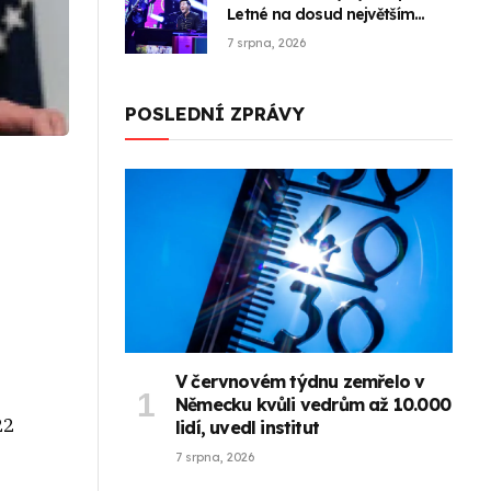
Letné na dosud největším
koncertu své kariéry
7 srpna, 2026
POSLEDNÍ ZPRÁVY
V červnovém týdnu zemřelo v
Německu kvůli vedrům až 10.000
22
lidí, uvedl institut
7 srpna, 2026