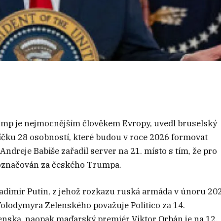
ump je nejmocnějším člověkem Evropy, uvedl bruselský
íčku 28 osobností, které budou v roce 2026 formovat
reje Babiše zařadil server na 21. místo s tím, že pro
 označován za českého Trumpa.
ladimir Putin, z jehož rozkazu ruská armáda v únoru 20
Volodymyra Zelenského považuje Politico za 14.
ovenska, naopak maďarský premiér Viktor Orbán je na 12.