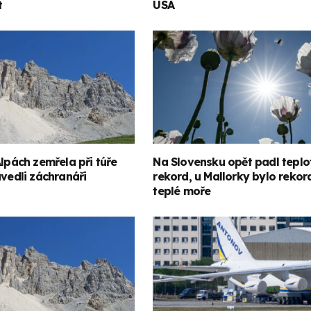
t
USA
Alpách zemřela při túře
Na Slovensku opět padl teplo
uvedli záchranáři
rekord, u Mallorky bylo rekor
teplé moře