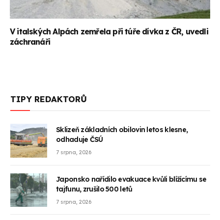
V italských Alpách zemřela při túře dívka z ČR, uvedli
záchranáři
TIPY REDAKTORŮ
Sklizeň základních obilovin letos klesne,
odhaduje ČSÚ
7 srpna, 2026
Japonsko nařídilo evakuace kvůli blížícímu se
tajfunu, zrušilo 500 letů
7 srpna, 2026