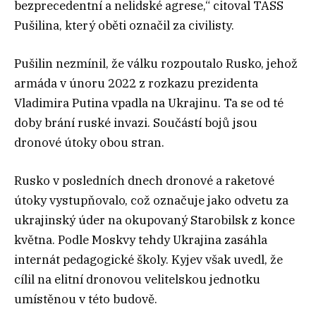
bezprecedentní a nelidské agrese,“ citoval TASS
Pušilina, který oběti označil za civilisty.
Pušilin nezmínil, že válku rozpoutalo Rusko, jehož
armáda v únoru 2022 z rozkazu prezidenta
Vladimira Putina vpadla na Ukrajinu. Ta se od té
doby brání ruské invazi. Součástí bojů jsou
dronové útoky obou stran.
Rusko v posledních dnech dronové a raketové
útoky vystupňovalo, což označuje jako odvetu za
ukrajinský úder na okupovaný Starobilsk z konce
května. Podle Moskvy tehdy Ukrajina zasáhla
internát pedagogické školy. Kyjev však uvedl, že
cílil na elitní dronovou velitelskou jednotku
umístěnou v této budově.