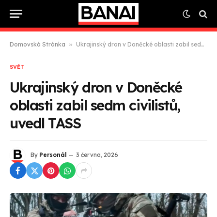
Domovská Stránka
»
Ukrajinský dron v Doněcké oblasti zabil sedm civilistů, uvedl TASS
SVĚT
Ukrajinský dron v Doněcké
oblasti zabil sedm civilistů,
uvedl TASS
By
Personál
3 června, 2026