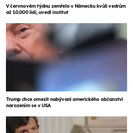
V červnovém týdnu zemřelo v Německu kvůli vedrům
až 10.000 lidí, uvedl institut
Trump chce omezit nabývaní amerického občanství
narozením se v USA