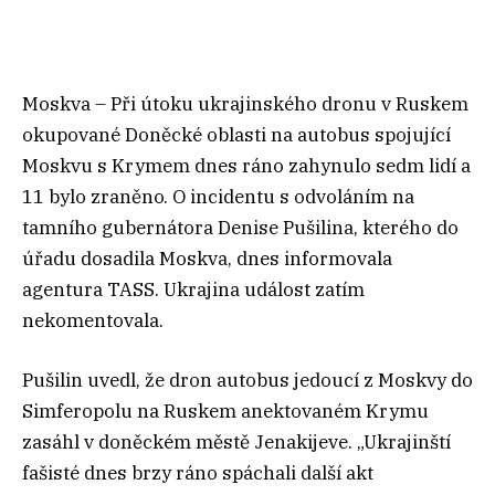
Moskva – Při útoku ukrajinského dronu v Ruskem
okupované Doněcké oblasti na autobus spojující
Moskvu s Krymem dnes ráno zahynulo sedm lidí a
11 bylo zraněno. O incidentu s odvoláním na
tamního gubernátora Denise Pušilina, kterého do
úřadu dosadila Moskva, dnes informovala
agentura TASS. Ukrajina událost zatím
nekomentovala.
Pušilin uvedl, že dron autobus jedoucí z Moskvy do
Simferopolu na Ruskem anektovaném Krymu
zasáhl v doněckém městě Jenakijeve. „Ukrajinští
fašisté dnes brzy ráno spáchali další akt