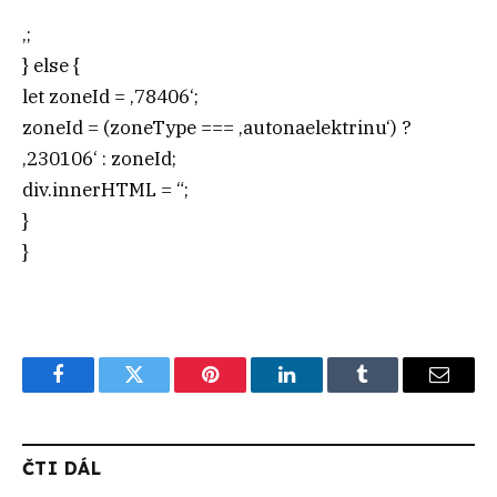
‚;
} else {
let zoneId = ‚78406‘;
zoneId = (zoneType === ‚autonaelektrinu‘) ?
‚230106‘ : zoneId;
div.innerHTML = “;
}
}
Facebook
Twitter
Pinterest
LinkedIn
Tumblr
Email
ČTI DÁL