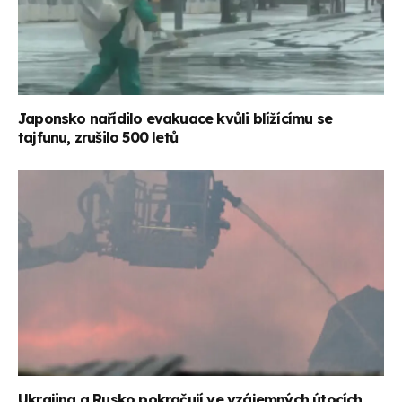
Japonsko nařídilo evakuace kvůli blížícímu se
tajfunu, zrušilo 500 letů
Ukrajina a Rusko pokračují ve vzájemných útocích