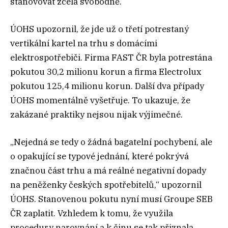
stanovovat zcela svobodně.
ÚOHS upozornil, že jde už o třetí potrestaný
vertikální kartel na trhu s domácími
elektrospotřebiči. Firma FAST ČR byla potrestána
pokutou 30,2 milionu korun a firma Electrolux
pokutou 125,4 milionu korun. Další dva případy
ÚOHS momentálně vyšetřuje. To ukazuje, že
zakázané praktiky nejsou nijak výjimečné.
„Nejedná se tedy o žádná bagatelní pochybení, ale
o opakující se typové jednání, které pokrývá
značnou část trhu a má reálné negativní dopady
na peněženky českých spotřebitelů,“ upozornil
ÚOHS. Stanovenou pokutu nyní musí Groupe SEB
ČR zaplatit. Vzhledem k tomu, že využila
procedury narovnání a k činu se tak přiznala,