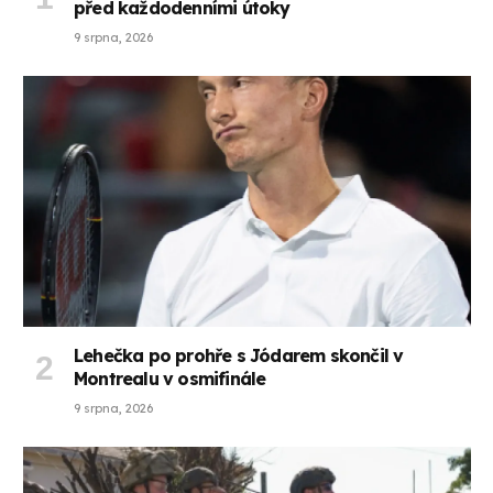
před každodenními útoky
9 srpna, 2026
Lehečka po prohře s Jódarem skončil v
Montrealu v osmifinále
9 srpna, 2026