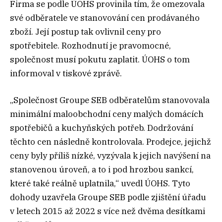
Firma se podle ÚOHS provinila tím, že omezovala
své odběratele ve stanovování cen prodávaného
zboží. Její postup tak ovlivnil ceny pro
spotřebitele. Rozhodnutí je pravomocné,
společnost musí pokutu zaplatit. ÚOHS o tom
informoval v tiskové zprávě.
„Společnost Groupe SEB odběratelům stanovovala
minimální maloobchodní ceny malých domácích
spotřebičů a kuchyňských potřeb. Dodržování
těchto cen následně kontrolovala. Prodejce, jejichž
ceny byly příliš nízké, vyzývala k jejich navýšení na
stanovenou úroveň, a to i pod hrozbou sankcí,
které také reálně uplatnila,“ uvedl ÚOHS. Tyto
dohody uzavřela Groupe SEB podle zjištění úřadu
v letech 2015 až 2022 s více než dvěma desítkami