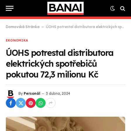
Domovská Stránka
»
ÚOHS potrestal distributora elektrických spotřebičů pokutou 72,3 milionu Kč
EKONOMIKA
ÚOHS potrestal distributora
elektrických spotřebičů
pokutou 72,3 milionu Kč
By
Personál
3 dubna, 2024