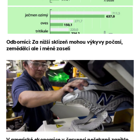
Odborníci: Za nižší sklizeň mohou výkyvy počasí,
zemědělci ale i méně zaseli
V americké ekonomice v červenci nečekaně zaniklo