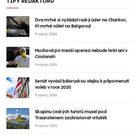
TIPY REDAKTORŮ
Dva mrtvé si vyžádal ruský úder na Charkov,
tři mrtvé nálet na Belgorod
9 srpna, 2026
Muchová po menší operaci nebude hrát ani v
Cincinnati
9 srpna, 2026
Senát vyvěsil běloruskou vlajku k připomenutí
voleb v roce 2020
9 srpna, 2026
Skupinu českých turistů musel pod
Traunsteinem zachraňovat vrtulník
9 srpna, 2026