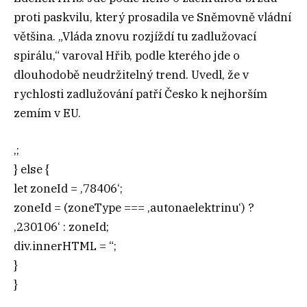
proti paskvilu, který prosadila ve Sněmovně vládní
většina. „Vláda znovu rozjíždí tu zadlužovací
spirálu,“ varoval Hřib, podle kterého jde o
dlouhodobě neudržitelný trend. Uvedl, že v
rychlosti zadlužování patří Česko k nejhorším
zemím v EU.
‚;
} else {
let zoneId = ‚78406‘;
zoneId = (zoneType === ‚autonaelektrinu‘) ?
‚230106‘ : zoneId;
div.innerHTML = “;
}
}