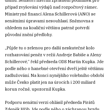
dluhu. Senátoři navrhli zpřísnění podmínek pro
případ zvyšování výdajů nad rozpočtový rámec.
Ministryně financí Alena Schillerová (ANO) se
senátními úpravami nesouhlasí. Sněmovna s
ohledem na koaliční většinu patrně potvrdí
původní znění předlohy.
„Půjde tu o zelenou pro další neskutečné kolo
rozhazování peněz v režii Andreje Babiše a Aleny
Schillerové,“ řekl předseda ODS Martin Kupka. Jde
podle něho o hanebné otevření dveří ještě většímu
zadlužování. Na konci nynějšího volebního období
může Česko platit jen na úrocích i 200 miliard
korun ročně, upozornil Kupka.
Podporu senátní verzi ohlásil předseda Pirátů
Zdeněk Hřib. Jde podle něho o záchranou brzdu