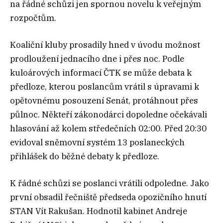
na řádné schůzi jen spornou novelu k veřejným
rozpočtům.
Koaliční kluby prosadily hned v úvodu možnost
prodloužení jednacího dne i přes noc. Podle
kuloárových informací ČTK se může debata k
předloze, kterou poslancům vrátil s úpravami k
opětovnému posouzení Senát, protáhnout přes
půlnoc. Někteří zákonodárci dopoledne očekávali
hlasování až kolem středečních 02:00. Před 20:30
evidoval sněmovní systém 13 poslaneckých
přihlášek do běžné debaty k předloze.
K řádné schůzi se poslanci vrátili odpoledne. Jako
první obsadil řečniště předseda opozičního hnutí
STAN Vít Rakušan. Hodnotil kabinet Andreje