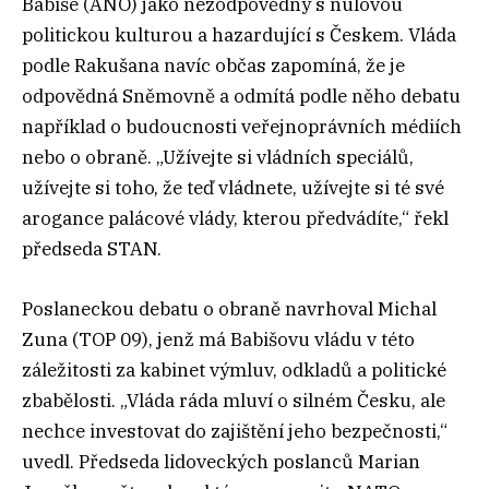
Babiše (ANO) jako nezodpovědný s nulovou
politickou kulturou a hazardující s Českem. Vláda
podle Rakušana navíc občas zapomíná, že je
odpovědná Sněmovně a odmítá podle něho debatu
například o budoucnosti veřejnoprávních médiích
nebo o obraně. „Užívejte si vládních speciálů,
užívejte si toho, že teď vládnete, užívejte si té své
arogance palácové vlády, kterou předvádíte,“ řekl
předseda STAN.
Poslaneckou debatu o obraně navrhoval Michal
Zuna (TOP 09), jenž má Babišovu vládu v této
záležitosti za kabinet výmluv, odkladů a politické
zbabělosti. „Vláda ráda mluví o silném Česku, ale
nechce investovat do zajištění jeho bezpečnosti,“
uvedl. Předseda lidoveckých poslanců Marian