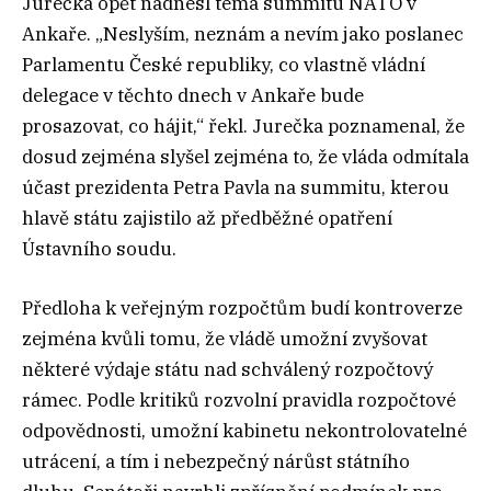
Jurečka opět nadnesl téma summitu NATO v
Ankaře. „Neslyším, neznám a nevím jako poslanec
Parlamentu České republiky, co vlastně vládní
delegace v těchto dnech v Ankaře bude
prosazovat, co hájit,“ řekl. Jurečka poznamenal, že
dosud zejména slyšel zejména to, že vláda odmítala
účast prezidenta Petra Pavla na summitu, kterou
hlavě státu zajistilo až předběžné opatření
Ústavního soudu.
Předloha k veřejným rozpočtům budí kontroverze
zejména kvůli tomu, že vládě umožní zvyšovat
některé výdaje státu nad schválený rozpočtový
rámec. Podle kritiků rozvolní pravidla rozpočtové
odpovědnosti, umožní kabinetu nekontrolovatelné
utrácení, a tím i nebezpečný nárůst státního