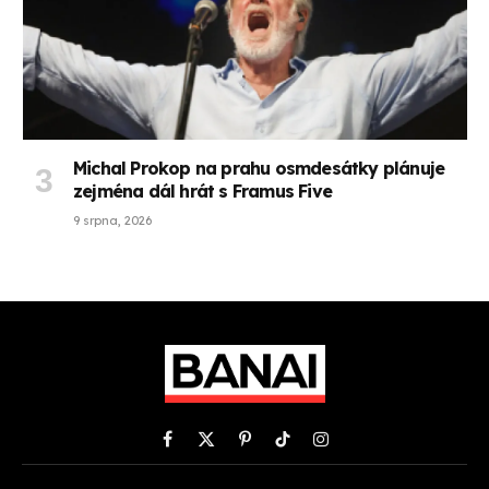
Michal Prokop na prahu osmdesátky plánuje
zejména dál hrát s Framus Five
9 srpna, 2026
Facebook
X
Pinterest
TikTok
Instagram
(Twitter)