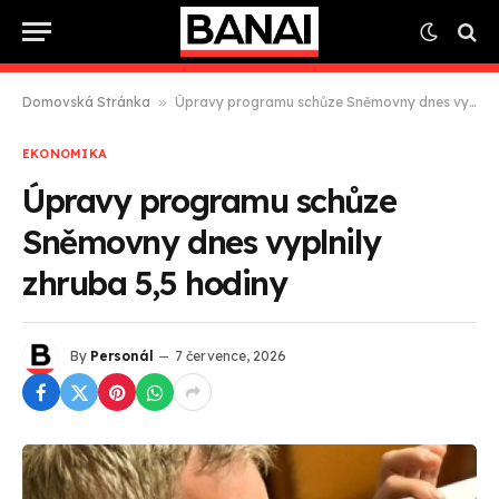
Domovská Stránka
»
Úpravy programu schůze Sněmovny dnes vyplnily zhruba 5,5 hodiny
EKONOMIKA
Úpravy programu schůze
Sněmovny dnes vyplnily
zhruba 5,5 hodiny
By
Personál
7 července, 2026