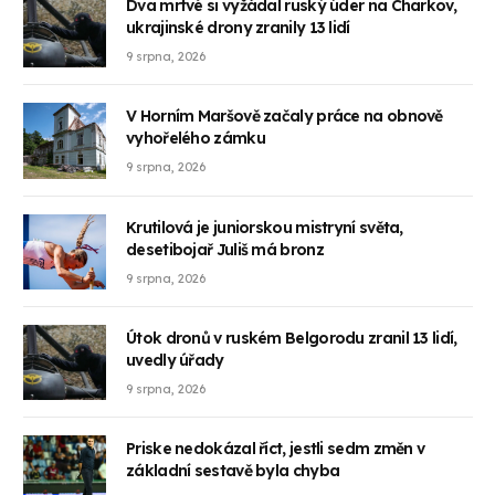
Dva mrtvé si vyžádal ruský úder na Charkov,
ukrajinské drony zranily 13 lidí
9 srpna, 2026
V Horním Maršově začaly práce na obnově
vyhořelého zámku
9 srpna, 2026
Krutilová je juniorskou mistryní světa,
desetibojař Juliš má bronz
9 srpna, 2026
Útok dronů v ruském Belgorodu zranil 13 lidí,
uvedly úřady
9 srpna, 2026
Priske nedokázal říct, jestli sedm změn v
základní sestavě byla chyba