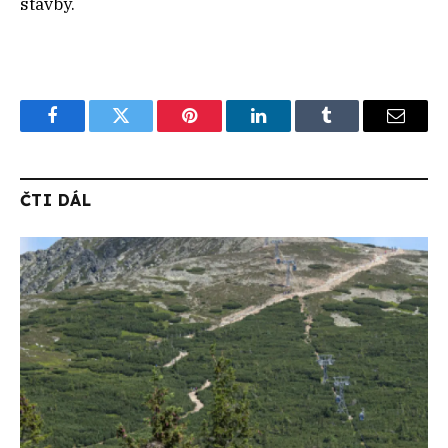
stavby.
Facebook
Twitter
Pinterest
LinkedIn
Tumblr
Email
ČTI DÁL