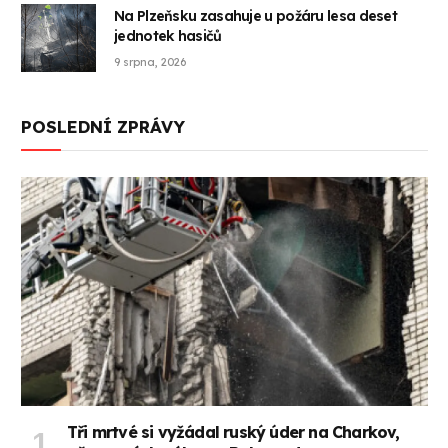
Na Plzeňsku zasahuje u požáru lesa deset
jednotek hasičů
9 srpna, 2026
POSLEDNÍ ZPRÁVY
Tři mrtvé si vyžádal ruský úder na Charkov,