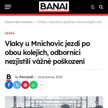
Domovská Stránka
»
Vlaky u Mnichovic jezdí po obou kolejích, odborníci nezjistili vážné poškození
ČESKÁ
Vlaky u Mnichovic jezdí po
obou kolejích, odborníci
nezjistili vážné poškození
By
Personál
10 prosince, 2025