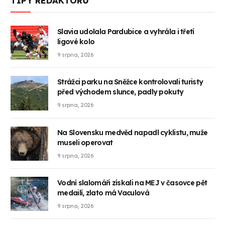
TIPY REDAKTORŮ
Slavia udolala Pardubice a vyhrála i třetí
ligové kolo
9 srpna, 2026
Strážci parku na Sněžce kontrolovali turisty
před východem slunce, padly pokuty
9 srpna, 2026
Na Slovensku medvěd napadl cyklistu, muže
museli operovat
9 srpna, 2026
Vodní slalomáři získali na MEJ v časovce pět
medailí, zlato má Vaculová
9 srpna, 2026