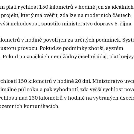
m platí rychlost 150 kilometrů v hodině jen za ideálních
 projekt, který má ověřit, zda lze na moderních částech
zvýší nehodovost, spustilo ministerstvo dopravy 5. října.
ilometrů v hodině povolí jen za určitých podmínek. Sys
a hustotu provozu. Pokud se podmínky zhorší, systém
. Pokud na značkách není žádný číselný údaj, platí nejvy
hlostí 150 kilometrů v hodině 20 dní. Ministerstvo uved
álně půl roku a pak vyhodnotí, zda vyšší rychlost povo
ychlosti nad 130 kilometrů v hodině na vybraných úsecí
pozemních komunikacích.