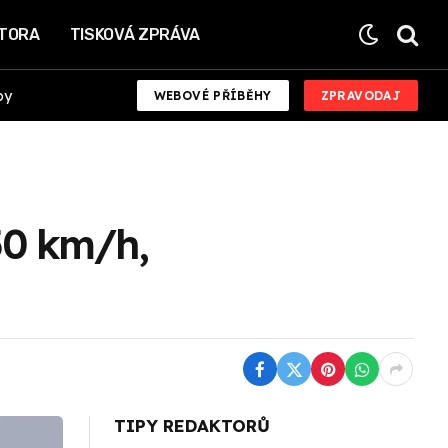
KTORA
TISKOVÁ ZPRÁVA
by
WEBOVÉ PŘÍBĚHY
ZPRAVODAJ
150 km/h,
TIPY REDAKTORŮ