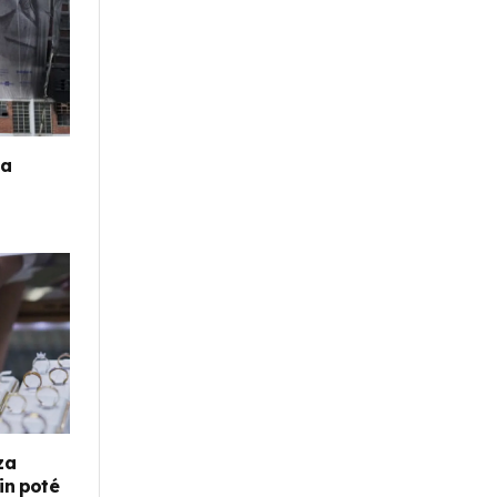
la
za
in poté