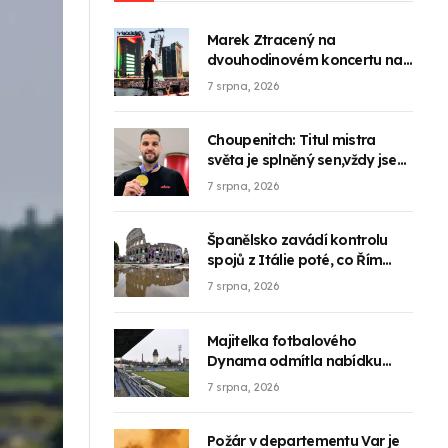
Marek Ztracený na
dvouhodinovém koncertu na
Letné nabídl většinu svých hitů
7 srpna, 2026
Choupenitch: Titul mistra
světa je splněný sen,vždy jsem
snil o tom být nejlepší
7 srpna, 2026
Španělsko zavádí kontrolu
spojů z Itálie poté, co Řím
odmítl zrušit své kontroly
7 srpna, 2026
Majitelka fotbalového
Dynama odmítla nabídku
Jihočeského kraje na odkup
7 srpna, 2026
klubu
Požár v departementu Var je