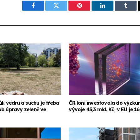
Facebook
Twitter
Pinterest
LinkedIn
Tumbl
ůli vedru a suchu je třeba
ČR loni investovala do výzku
ob úpravy zeleně ve
vývoje 43,3 mld. Kč, v EU je 16