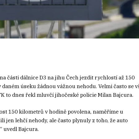
a části dálnice D3 na jihu Čech jezdit rychlostí až 150
 v daném úseku žádnou vážnou nehodu. Velmi často se v
TK to dnes řekl mluvčí jihočeské policie Milan Bajcura.
chlost 150 kilometrů v hodině povolena, naměříme u
li jen lehčí nehody, ale často plynuly z toho, že auto
“ uvedl Bajcura.