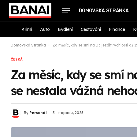
DOMOVSKÁ STRÁNKA
Krimi
Auto
Bydlení
Cestování
Finance
K
Domovská Stránka
»
Za měsíc, kdy se smí na D3 jezdit rychlostí až
ČESKÁ
Za měsíc, kdy se smí n
se nestala vážná neho
By
Personál
5 listopadu, 2025