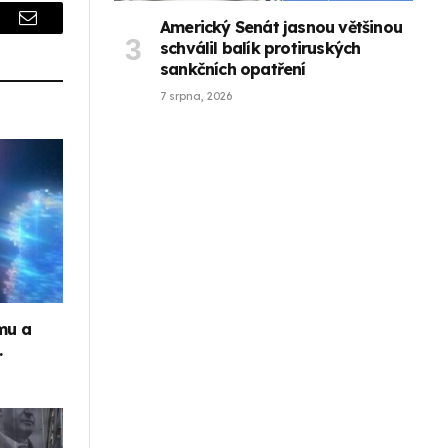
Americký Senát jasnou většinou
r
Email
schválil balík protiruských
sankčních opatření
7 srpna, 2026
mu a
.