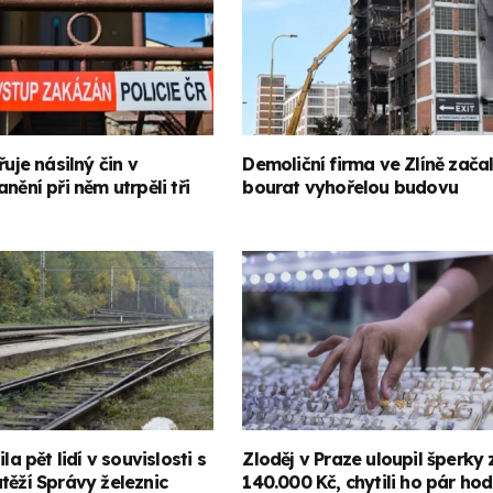
řuje násilný čin v
Demoliční firma ve Zlíně zača
nění při něm utrpěli tři
bourat vyhořelou budovu
ila pět lidí v souvislosti s
Zloděj v Praze uloupil šperky 
těží Správy železnic
140.000 Kč, chytili ho pár hod