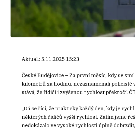
Aktual.:
5.11.2025 15:23
České Budějovice – Za první měsíc, kdy se smí n
kilometrů za hodinu, nezaznamenali policisté
stává, že řidiči i zvýšenou rychlost překročí. Č
„Dá se říci, že prakticky každý den, kdy je ry
některých řidičů vyšší rychlost. Zatím jsme řeši
nedokázalo ve vysoké rychlosti úplně dobrzdit,