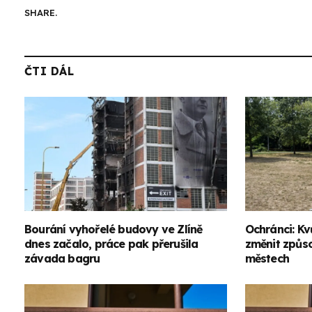
SHARE.
ČTI DÁL
Bourání vyhořelé budovy ve Zlíně
Ochránci: Kv
dnes začalo, práce pak přerušila
změnit způs
závada bagru
městech