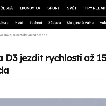
ČESKÁ
EKONOMIKA
SPORT
SVĚT
TIPY REDA
ultura
Mobil
Technet
Zábava
Ukrajinská Válka
Vol
 150 km/h, se nestala vážná nehoda
a D3 jezdit rychlostí až 
da