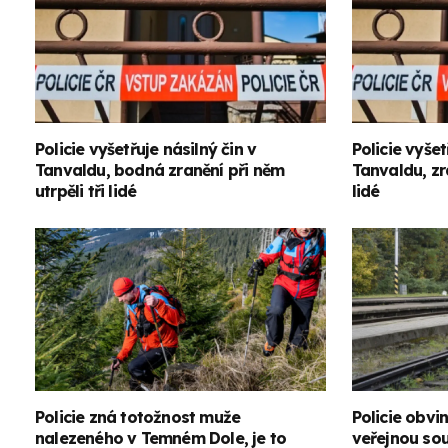
Policie vyšetřuje násilný čin v
Policie vyšet
Tanvaldu, bodná zranění při něm
Tanvaldu, zra
utrpěli tři lidé
lidé
Policie zná totožnost muže
Policie obvin
nalezeného v Temném Dole, je to
veřejnou sou