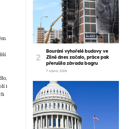
tém
Bourání vyhořelé budovy ve
šší
Zlíně dnes začalo, práce pak
přerušila závada bagru
7 srpna, 2026
lo,
lí i
ch