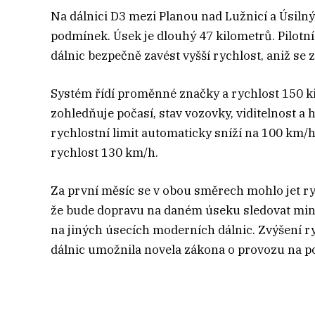
Na dálnici D3 mezi Planou nad Lužnicí a Úsilný
podmínek. Úsek je dlouhý 47 kilometrů. Pilotní
dálnic bezpečně zavést vyšší rychlost, aniž se 
Systém řídí proměnné značky a rychlost 150 k
zohledňuje počasí, stav vozovky, viditelnost 
rychlostní limit automaticky sníží na 100 km/h
rychlost 130 km/h.
Za první měsíc se v obou směrech mohlo jet ryc
že bude dopravu na daném úseku sledovat minim
na jiných úsecích moderních dálnic. Zvýšení r
dálnic umožnila novela zákona o provozu na 