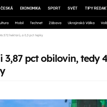
ČESKÁ
EKONOMIKA
SPORT
SVĚT
TIPY REDA
ultura
Mobil
Technet
Zábava
Ukrajinská Válka
Vol
 46.572 hektarů, a 0,3 pct řepky
i 3,87 pct obilovin, tedy 
ky