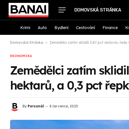
DOMOVSKÁ STRÁNKA
Krimi
Auto
Bydlení
Cestování
Finance
K
Domovská Stránka
»
Zemědělci zatím sklidili 3,87 pct obilovin, tedy
EKONOMIKA
Zemědělci zatím sklidil
hektarů, a 0,3 pct řep
By
Personál
8 července, 2025