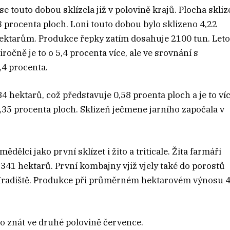
se touto dobou sklízela již v polovině krajů. Plocha skli
 procenta ploch. Loni touto dobou bylo sklizeno 4,22
hektarům. Produkce řepky zatím dosahuje 2100 tun. Leto
očně je to o 5,4 procenta více, ale ve srovnání s
,4 procenta.
4 hektarů, což představuje 0,58 proenta ploch a je to ví
0,35 procenta ploch. Sklizeň ječmene jarního započala v
ělci jako první sklízet i žito a triticale. Žita farmáři
 z 341 hektarů. První kombajny vjiž vjely také do porostů
é Hradiště. Produkce při průměrném hektarovém výnosu 4
vo znát ve druhé polovině července.