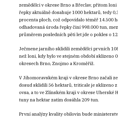
zemědělci v okrese Brno a Břeclav, přitom loni 
řepky aktuálně dosahuje 1000 hektarů, tedy 0,3
procenta ploch, což odpovídalo téměř 14.500 
odhadovaná úroda řepky činí 998.000 tun, mezir
průměrem posledních pěti let jde o pokles o 12
Ječmene jarního sklidili zemědělci prvních 108
než loni, kdy bylo ve stejném období sklizeno 
okresech Brno, Znojmo a Kroměříž.
V Jihomoravském kraji v okrese Brno začali zeměd
dosud sklidili 56 hektarů, triticale je sklizeno
ovsa, a to ve Zlínském kraji v okrese Uhersk
tuny na hektar zatím dosáhla 209 tun.
První analýzy kvality obilovin bude ministerst