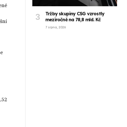
zené
Tržby skupiny CSG vzrostly
meziročně na 78,8 mld. Kč
šní
7 srpna, 2026
ce
,52