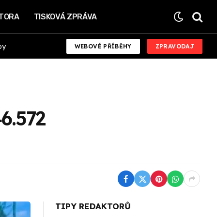
KTORA
TISKOVÁ ZPRÁVA
by
WEBOVÉ PŘÍBĚHY
ZPRAVODAJ
46.572
TIPY REDAKTORŮ