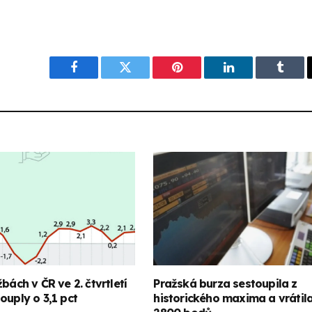
Facebook
Twitter
Pinterest
LinkedIn
Tumbl
bách v ČR ve 2. čtvrtletí
Pražská burza sestoupila z
ouply o 3,1 pct
historického maxima a vrátil