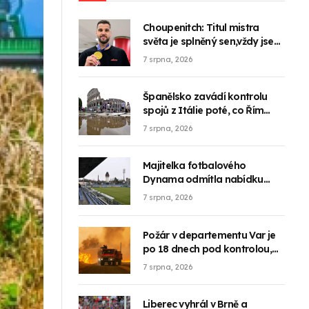
Choupenitch: Titul mistra
světa je splněný sen,vždy jsem
snil o tom být nejlepší
7 srpna, 2026
Španělsko zavádí kontrolu
spojů z Itálie poté, co Řím
odmítl zrušit své kontroly
7 srpna, 2026
Majitelka fotbalového
Dynama odmítla nabídku
Jihočeského kraje na odkup
7 srpna, 2026
klubu
Požár v departementu Var je
po 18 dnech pod kontrolou,
uvedla prefektura
7 srpna, 2026
Liberec vyhrál v Brně a