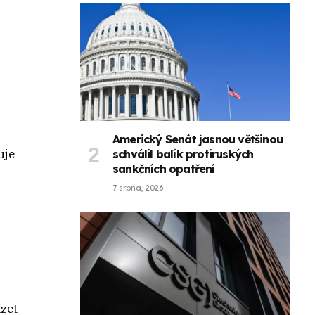
Americký Senát jasnou většinou
uje
schválil balík protiruských
sankčních opatření
7 srpna, 2026
ízet