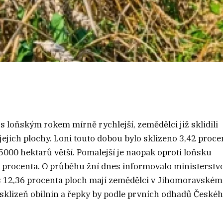
 s loňským rokem mírně rychlejší, zemědělci již sklidili
jejich plochy. Loni touto dobou bylo sklizeno 3,42 proce
ž 5000 hektarů větší. Pomalejší je naopak oproti loňsku
,3 procenta. O průběhu žní dnes informovalo ministerstv
 s 12,36 procenta ploch mají zemědělci v Jihomoravském
ní sklizeň obilnin a řepky by podle prvních odhadů České