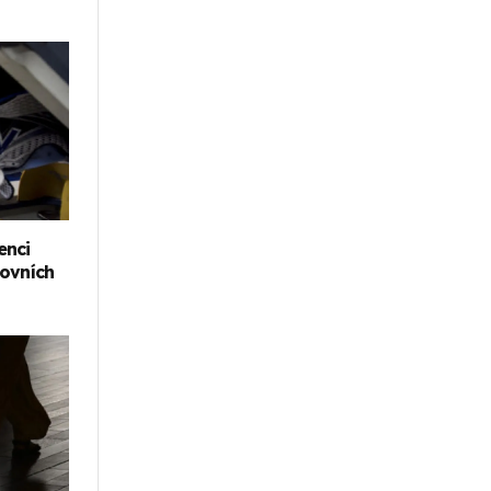
enci
covních