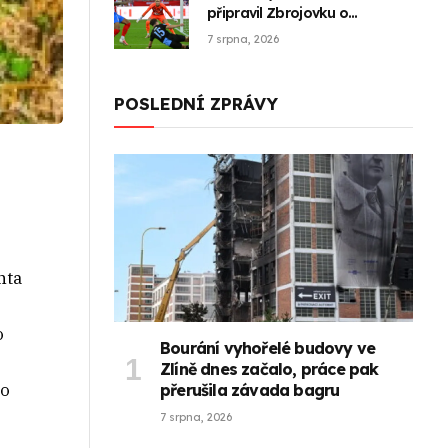
připravil Zbrojovku o
neporazitelnost
7 srpna, 2026
POSLEDNÍ ZPRÁVY
nta
o
Bourání vyhořelé budovy ve
Zlíně dnes začalo, práce pak
ho
přerušila závada bagru
7 srpna, 2026