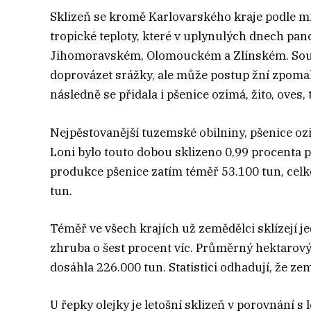
Sklizeň se kromě Karlovarského kraje podle mi
tropické teploty, které v uplynulých dnech pano
Jihomoravském, Olomouckém a Zlínském. Souč
doprovázet srážky, ale může postup žní zpomalit
následně se přidala i pšenice ozimá, žito, oves, t
Nejpěstovanější tuzemské obilniny, pšenice ozi
Loni bylo touto dobou sklizeno 0,99 procenta
produkce pšenice zatím téměř 53.100 tun, celk
tun.
Téměř ve všech krajích už zemědělci sklízejí 
zhruba o šest procent víc. Průměrný hektarový 
dosáhla 226.000 tun. Statistici odhadují, že ze
U řepky olejky je letošní sklizeň v porovnání 