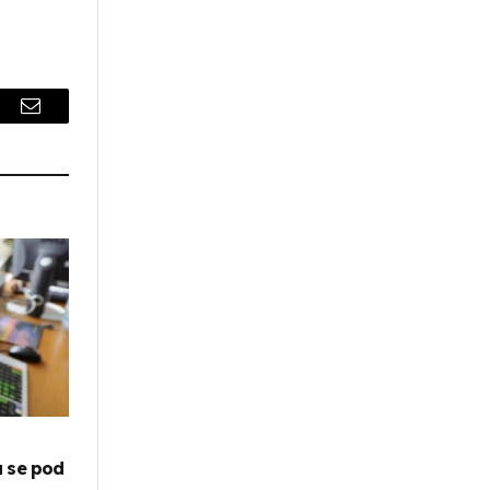
r
Email
a se pod