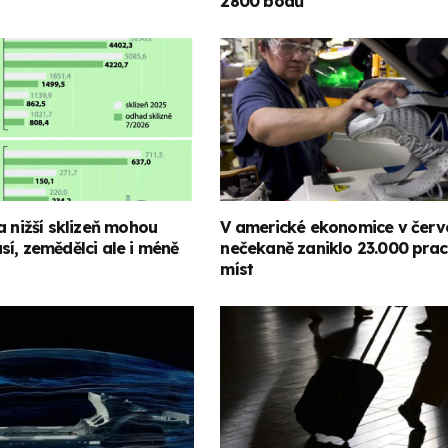
2800 bodů
a nižší sklizeň mohou
V americké ekonomice v červ
í, zemědělci ale i méně
nečekaně zaniklo 23.000 pra
míst