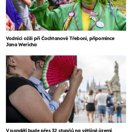
Vodníci ožili při Čochtanově Třeboni, připomínce
Jana Wericha
V pondělí bude přes 32 stupňů na většině území,