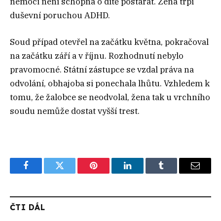
nemoci není schopna o dítě postarat. Žena trpí
duševní poruchou ADHD.
Soud případ otevřel na začátku května, pokračoval
na začátku září a v říjnu. Rozhodnutí nebylo
pravomocné. Státní zástupce se vzdal práva na
odvolání, obhajoba si ponechala lhůtu. Vzhledem k
tomu, že žalobce se neodvolal, žena tak u vrchního
soudu nemůže dostat vyšší trest.
Facebook
Twitter
Pinterest
LinkedIn
Tumblr
Email
ČTI DÁL