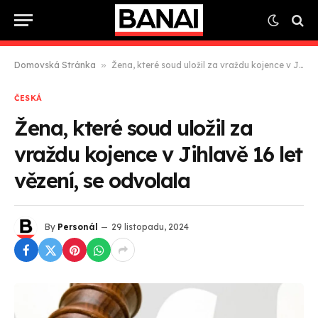
Domovská Stránka
»
Žena, které soud uložil za vraždu kojence v Jihlavě 16 let vězení, se odvolala
ČESKÁ
Žena, které soud uložil za
vraždu kojence v Jihlavě 16 let
vězení, se odvolala
By
Personál
29 listopadu, 2024