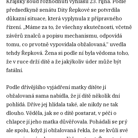
Krajský soud rozhodnutí vyhlásil 23. října. Podle
předsedkyně senátu Dity Řepkové se potvrdila
důkazní situace, která vyplynula z přípravného
řízení. „Máme za to, že všechny skutečnosti, včetně
závěrů znalců a popisu mechanismu, odpovídá
tomu, co prvotně vypovídala obžalovaná,“ uvedla
tehdy Řepková. Žena si podle ní byla vědoma toho,
že v ruce drží dítě a že jakýkoliv úder může být
fatální.
Podle dřívějšího vyjádření matky dítěte jí
obžalovaná sama nabídla, že jí dítě několik dní
pohlídá. Dříve jej hlídala také, ale nikdy ne tak
dlouho. Věděla, jak se o dítě postarat, v péči o
chlapce jí jeho matka důvěřovala. Pohádali se prý
ale spolu, když jí obžalovaná řekla, že se kvůli své