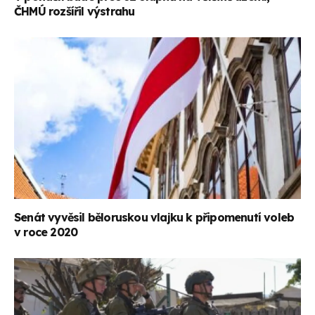
ČHMÚ rozšířil výstrahu
Senát vyvěsil běloruskou vlajku k připomenutí voleb
v roce 2020