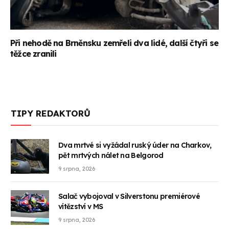
Při nehodě na Brněnsku zemřeli dva lidé, další čtyři se
těžce zranili
TIPY REDAKTORŮ
Dva mrtvé si vyžádal ruský úder na Charkov,
pět mrtvých nálet na Belgorod
9 srpna, 2026
Salač vybojoval v Silverstonu premiérové
vítězství v MS
9 srpna, 2026