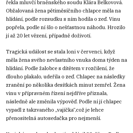
řekla mluvčí brněnského soudu Klára Belkovová.
Obžalovaná žena pětiměsíčního chlapce měla na
hlídání, podle rozsudku s ním hodila o zeď. Vinu
popřela, podle ní šlo o nešťastnou náhodu. Hrozilo
jí až 20 let vězení, případně doživotí.
Tragická událost se stala loni v červenci, když
měla žena svého nevlastního vnuka doma týden na
hlídání. Podle žalobce s dítětem v rozčilení, že
dlouho plakalo, udeřila o zeď. Chlapec na následky
zranění po několika desítkách minut zemřel. Žena
vinu v přípravném řízení nejdříve přiznala,
následně ale změnila výpověď. Podle ní jí chlapec
vypadl z takzvaného „vajíčka“,což je lehce
přenositelná autosedačka pro nejmenší.