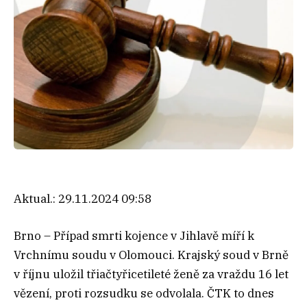
Aktual.:
29.11.2024 09:58
Brno – Případ smrti kojence v Jihlavě míří k
Vrchnímu soudu v Olomouci. Krajský soud v Brně
v říjnu uložil třiačtyřicetileté ženě za vraždu 16 let
vězení, proti rozsudku se odvolala. ČTK to dnes