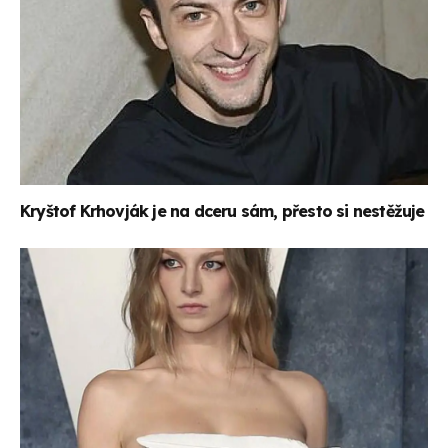
Kryštof Krhovják je na dceru sám, přesto si nestěžuje