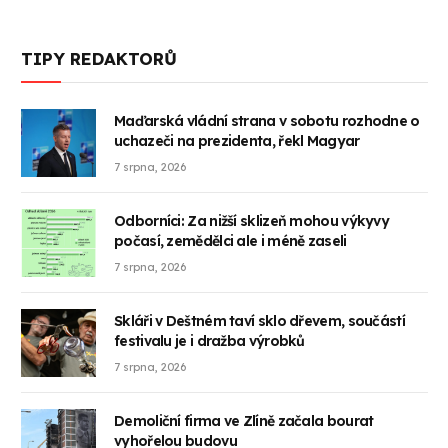
TIPY REDAKTORŮ
Maďarská vládní strana v sobotu rozhodne o
uchazeči na prezidenta, řekl Magyar
7 srpna, 2026
Odborníci: Za nižší sklizeň mohou výkyvy
počasí, zemědělci ale i méně zaseli
7 srpna, 2026
Skláři v Deštném taví sklo dřevem, součástí
festivalu je i dražba výrobků
7 srpna, 2026
Demoliční firma ve Zlíně začala bourat
vyhořelou budovu