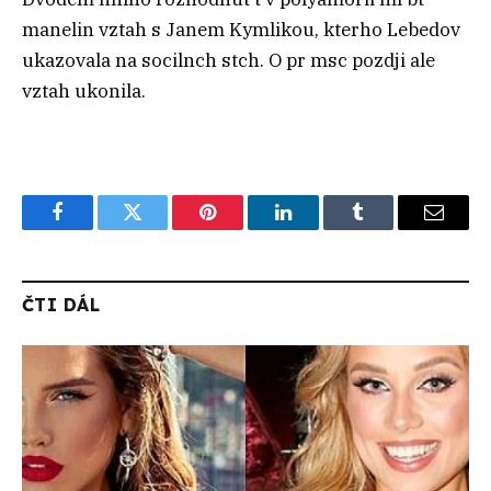
manelin vztah s Janem Kymlikou, kterho Lebedov
ukazovala na socilnch stch. O pr msc pozdji ale
vztah ukonila.
Facebook
Twitter
Pinterest
LinkedIn
Tumblr
Email
ČTI DÁL