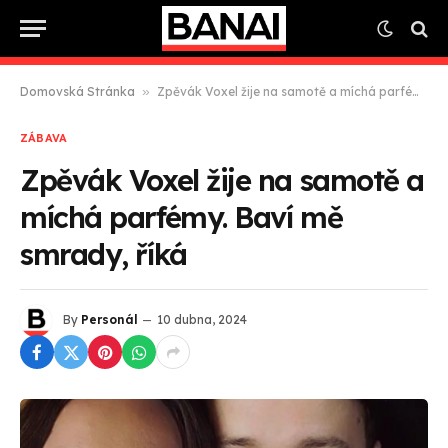
Domovská Stránka
»
Zpěvák Voxel žije na samotě a míchá parfémy. Baví mě smrady, říká
ZÁBAVA
Zpěvák Voxel žije na samotě a
míchá parfémy. Baví mě
smrady, říká
By
Personál
10 dubna, 2024