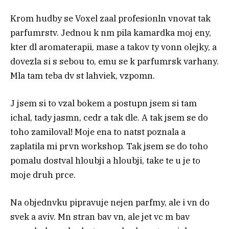
Krom hudby se Voxel zaal profesionln vnovat tak
parfumrstv. Jednou k nm pila kamardka moj eny,
kter dl aromaterapii, mase a takov ty vonn olejky, a
dovezla si s sebou to, emu se k parfumrsk varhany.
Mla tam teba dv st lahviek, vzpomn.
J jsem si to vzal bokem a postupn jsem si tam
ichal, tady jasmn, cedr a tak dle. A tak jsem se do
toho zamiloval! Moje ena to natst poznala a
zaplatila mi prvn workshop. Tak jsem se do toho
pomalu dostval hloubji a hloubji, take te u je to
moje druh prce.
Na objednvku pipravuje nejen parfmy, ale i vn do
svek a aviv. Mn stran bav vn, ale jet vc m bav