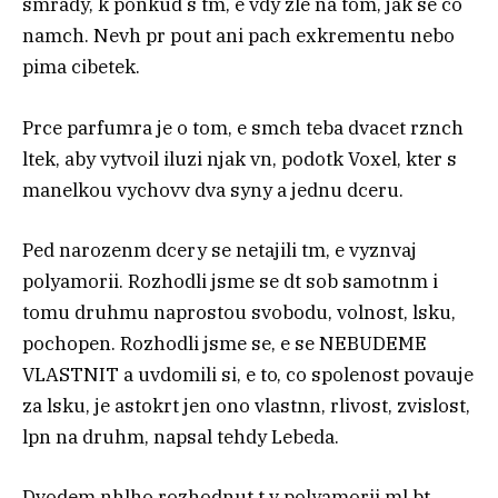
smrady, k ponkud s tm, e vdy zle na tom, jak se co
namch. Nevh pr pout ani pach exkrementu nebo
pima cibetek.
Prce parfumra je o tom, e smch teba dvacet rznch
ltek, aby vytvoil iluzi njak vn, podotk Voxel, kter s
manelkou vychovv dva syny a jednu dceru.
Ped narozenm dcery se netajili tm, e vyznvaj
polyamorii. Rozhodli jsme se dt sob samotnm i
tomu druhmu naprostou svobodu, volnost, lsku,
pochopen. Rozhodli jsme se, e se NEBUDEME
VLASTNIT a uvdomili si, e to, co spolenost povauje
za lsku, je astokrt jen ono vlastnn, rlivost, zvislost,
lpn na druhm, napsal tehdy Lebeda.
Dvodem nhlho rozhodnut t v polyamorii ml bt