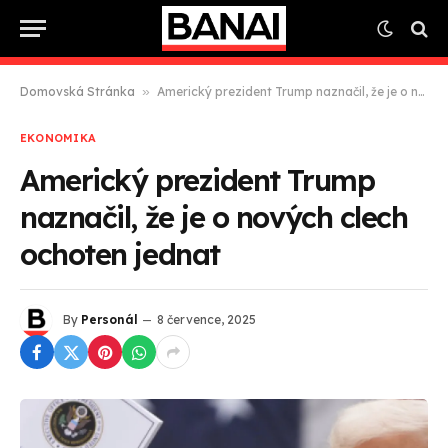
Domovská Stránka
»
Americký prezident Trump naznačil, že je o nových clech ochoten jednat
EKONOMIKA
Americký prezident Trump
naznačil, že je o nových clech
ochoten jednat
By
Personál
8 července, 2025