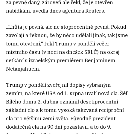
za pevně daný, zároveň ale řekl, že je otevřen
nabídkám, uvedla dnes agentura Reuters.
„Lhůta je pevná, ale ne stoprocentně pevná. Pokud
zavolají a řeknou, že by něco udělali jinak, tak jsme
tomu otevřeni,“ řekl Trump v pondělí večer
místního času (v noci na dnešek SELČ) na okraj
setkání s izraelským premiérem Benjaminem
Netanjahuem.
Trump v pondělí zveřejnil dopisy vybraným
zemím, na které USA od 1. srpna uvalí nová cla. Šéf
Bílého domu 2. dubna oznámil desetiprocentní
základní clo a k tomu vysoká takzvaná reciproční
cla pro většinu zemí světa. Původně prezident
dodatečná cla na 90 dní pozastavil, a to do 9.