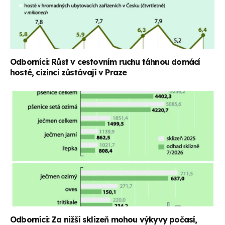
Odborníci: Růst v cestovním ruchu táhnou domácí
hosté, cizinci zůstávají v Praze
Odborníci: Za nižší sklizeň mohou výkyvy počasí,