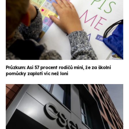
Průzkum: Asi 57 procent rodičů míní, že za školní
pomůcky zaplatí víc než loni