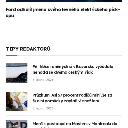
Ford odhalil jméno svého levného elektrického pick-
upu
TIPY REDAKTORŮ
Pět těžce raněných si v Bavorsku vyžádala
nehoda se dvěma českými řidiči
8 srpna, 2026
Průzkum: Asi 57 procent rodičů míní, že za
školní pomůcky zaplatí víc než loni
8 srpna, 2026
Menšík postoupil na Masters v Montrealu do