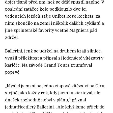
dojet těsně před tím, než se déšť spustil naplno. V
poslední zatáčce kolo podklouzlo dvojici
vedoucích jezdců stáje Unibet Rose Rochets, za
nimi skončilo na zemi i několik dalších cyklistů a
jiné sprinterské favority včetně Magniera pád
zdržel.
Ballerini, jenž se udržel na druhém kraji silnice,
využil příležitost a připsal si jedenácté vítězství v
kariéře. Na závodě Grand Tours triumfoval
poprvé.
„Myslel jsem si na jedno etapové vítězství na Giru,
stejně jako každý rok, kdy jsem tu startoval, ale
dnešek rozhodně nebyl v plánu,“ přiznal
jednatřicetiletý Ballerini. „Ale když jsme přijeli do