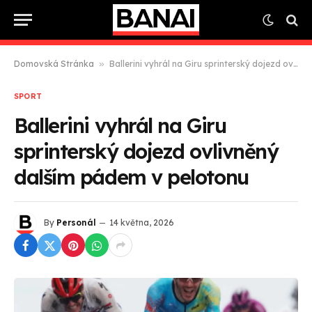
Domovská Stránka
»
Ballerini vyhrál na Giru sprinterský dojezd ovlivněný dalším pádem v pelotonu
SPORT
Ballerini vyhrál na Giru
sprinterský dojezd ovlivněný
dalším pádem v pelotonu
By
Personál
14 května, 2026