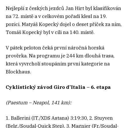
Nejlepší z českých jezdců Jan Hirt byl klasifikován
na 72. místě a v celkovém pořadí klesl na 19.
pozici. Matyáš Kopecký dojel o deset příček za ním,
Tomáš Kopecký byl v cíli na 140. místě.
V pátek peloton čeká první náročná horská
prověrka. Na programu je 244 km dlouhá trasa,
která vyvrcholí stoupáním první kategorie na
Blockhaus.
Cyklistický závod Giro d’Italia – 6. etapa
(Paestum – Neapol, 141 km):
1. Ballerini (IT./XDS Astana) 3:19:30, 2. Stuyven
(Belg./Soudal-Quick Step), 3. Magnier (Fr./Soudal-