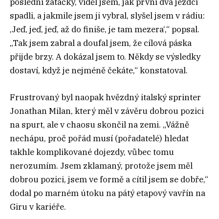
poslední zatáčky, viděl jsem, jak první dva jezdci
spadli, a jakmile jsem ji vybral, slyšel jsem v rádiu:
‚Jeď, jeď, jeď, až do finiše, je tam mezera‘,“ popsal.
„Tak jsem zabral a doufal jsem, že cílová páska
přijde brzy. A dokázal jsem to. Někdy se výsledky
dostaví, když je nejméně čekáte,“ konstatoval.
Frustrovaný byl naopak hvězdný italský sprinter
Jonathan Milan, který měl v závěru dobrou pozici
na spurt, ale v chaosu skončil na zemi. „Vážně
nechápu, proč pořád musí (pořadatelé) hledat
takhle komplikované dojezdy, vůbec tomu
nerozumím. Jsem zklamaný, protože jsem měl
dobrou pozici, jsem ve formě a cítil jsem se dobře,“
dodal po marném útoku na pátý etapový vavřín na
Giru v kariéře.