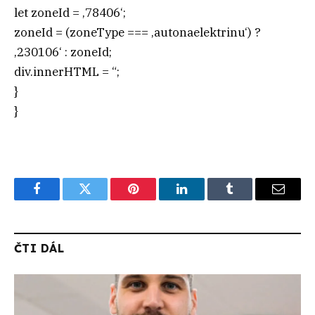
let zoneId = ‚78406‘;
zoneId = (zoneType === ‚autonaelektrinu‘) ?
‚230106‘ : zoneId;
div.innerHTML = “;
}
}
Facebook
Twitter
Pinterest
LinkedIn
Tumblr
Email
ČTI DÁL