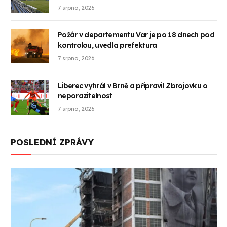
7 srpna, 2026
Požár v departementu Var je po 18 dnech pod
kontrolou, uvedla prefektura
7 srpna, 2026
Liberec vyhrál v Brně a připravil Zbrojovku o
neporazitelnost
7 srpna, 2026
POSLEDNÍ ZPRÁVY