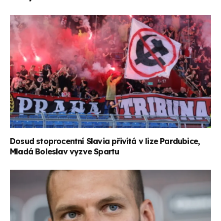
Dosud stoprocentní Slavia přivítá v lize Pardubice,
Mladá Boleslav vyzve Spartu