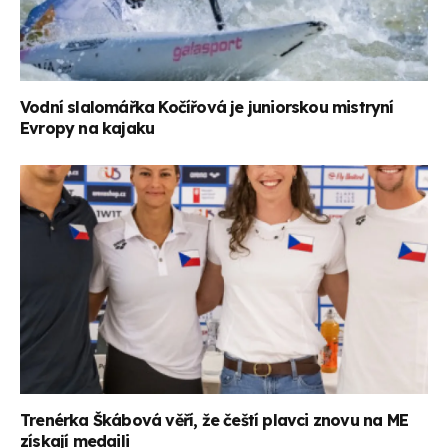
Vodní slalomářka Kočířová je juniorskou mistryní
Evropy na kajaku
Trenérka Škábová věří, že čeští plavci znovu na ME
získají medaili