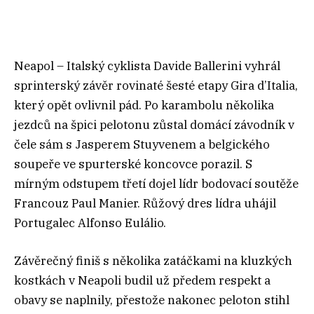
Neapol – Italský cyklista Davide Ballerini vyhrál
sprinterský závěr rovinaté šesté etapy Gira d’Italia,
který opět ovlivnil pád. Po karambolu několika
jezdců na špici pelotonu zůstal domácí závodník v
čele sám s Jasperem Stuyvenem a belgického
soupeře ve spurterské koncovce porazil. S
mírným odstupem třetí dojel lídr bodovací soutěže
Francouz Paul Manier. Růžový dres lídra uhájil
Portugalec Alfonso Eulálio.
Závěrečný finiš s několika zatáčkami na kluzkých
kostkách v Neapoli budil už předem respekt a
obavy se naplnily, přestože nakonec peloton stihl