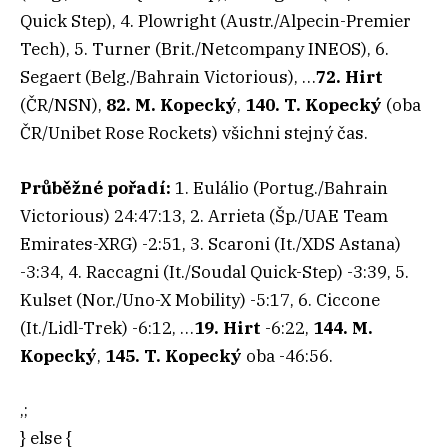
Quick Step), 4. Plowright (Austr./Alpecin-Premier
Tech), 5. Turner (Brit./Netcompany INEOS), 6.
Segaert (Belg./Bahrain Victorious), …
72. Hirt
(ČR/NSN),
82. M. Kopecký
,
140. T. Kopecký
(oba
ČR/Unibet Rose Rockets) všichni stejný čas.
Průběžné pořadí:
1. Eulálio (Portug./Bahrain
Victorious) 24:47:13, 2. Arrieta (Šp./UAE Team
Emirates-XRG) -2:51, 3. Scaroni (It./XDS Astana)
-3:34, 4. Raccagni (It./Soudal Quick-Step) -3:39, 5.
Kulset (Nor./Uno-X Mobility) -5:17, 6. Ciccone
(It./Lidl-Trek) -6:12, …
19. Hirt
-6:22,
144. M.
Kopecký
,
145. T. Kopecký
oba -46:56.
‚;
} else {