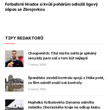
Fotbalisté Hradce si kvůli pohárům odložili ligový
zápas se Zbrojovkou
TIPY REDAKTORŮ
Choupenitch: Titul mistra světa je splněný
sen,vždy jsem snil o tom být nejlepší
7 srpna, 2026
Španělsko zavádí kontrolu spojů z Itálie poté,
co Řím odmítl zrušit své kontroly
7 srpna, 2026
Majitelka fotbalového Dynama odmítla
nabídku Jihočeského kraje na odkup klubu