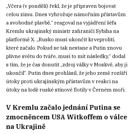
„Včera (v pondělí) řekl, že je připraven bojovat
celou zimu. Dnes vyhrožuje námořním přístavům
a svobodné plavbě,“ reagoval na vyjádření šéfa
Kremlu ukrajinský ministr zahraničí Sybiha na
platformě X. „Rusko musí ukončit krveprolití,
které začalo. Pokud se tak nestane a Putin znovu
plivne světu do tváře, musí to mít následky,“ dodal
s tím, že je čas donutit „zdroj války v Moskvě, aby ji
ukončil“. Putin dnes prohlásil, že jeho země rozšíří
útoky proti ukrajinským přístavům v reakci na
útoky na lodě ruské stínové flotily v Černém moři.
V Kremlu začalo jednání Putina se
zmocněncem USA Witkoffem o válce
na Ukrajině