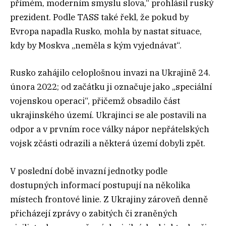
přímém, moderním smyslu slova,“ prohlásil ruský
prezident. Podle TASS také řekl, že pokud by
Evropa napadla Rusko, mohla by nastat situace,
kdy by Moskva „neměla s kým vyjednávat“.
Rusko zahájilo celoplošnou invazi na Ukrajině 24.
února 2022; od začátku ji označuje jako „speciální
vojenskou operaci“, přičemž obsadilo část
ukrajinského území. Ukrajinci se ale postavili na
odpor a v prvním roce války nápor nepřátelských
vojsk zčásti odrazili a některá území dobyli zpět.
V poslední době invazní jednotky podle
dostupných informací postupují na několika
místech frontové linie. Z Ukrajiny zároveň denně
přicházejí zprávy o zabitých či zraněných