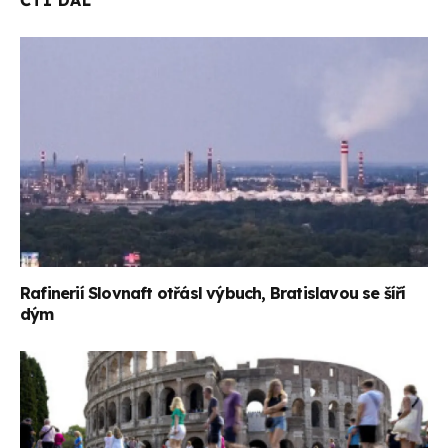
ČTI DÁL
Rafinerií Slovnaft otřásl výbuch, Bratislavou se šíří
dým