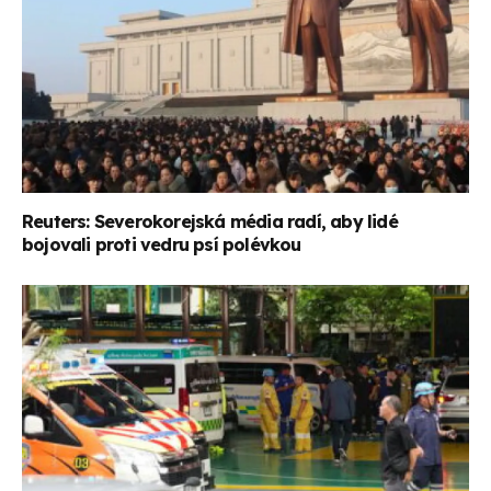
Reuters: Severokorejská média radí, aby lidé
bojovali proti vedru psí polévkou