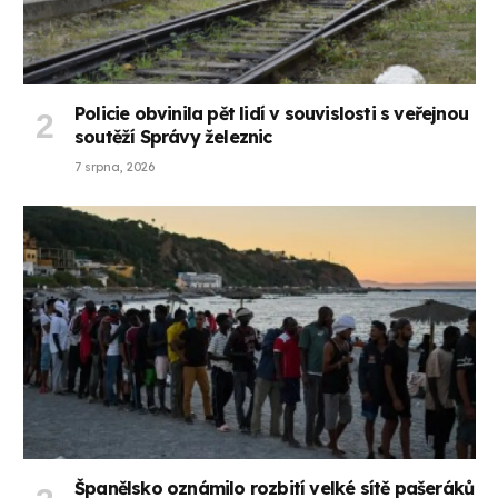
Policie obvinila pět lidí v souvislosti s veřejnou
soutěží Správy železnic
7 srpna, 2026
Španělsko oznámilo rozbití velké sítě pašeráků