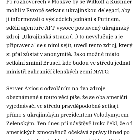
Po rozhovorech v Moskvě by se Witkoff a Kushner
mohli v Evropě setkat s ukrajinskou delegací, aby
ji informovali o výsledcích jednání s Putinem,
sdělil agentuře AFP vysoce postavený ukrajinský
zdroj. „Ukrajinská strana (…) to nevylučuje a je
připravena“ se s nimi sejít, uvedl tento zdroj, který
si přál zůstat v anonymitě. Jako možné místo
setkání zmínil Brusel, kde budou ve středu jednat
ministři zahraničí členských zemí NATO.
Server Axios s odvoláním na dva zdroje
obeznámené s touto věcí píše, že se oba američtí
vyjednávači ve středu pravděpodobně setkají
přímo s ukrajinským prezidentem Volodymyrem
Zelenským. Ten dnes při návštěvě Irska řekl, že od
amerických zmocněnců očekává zprávy ihned po