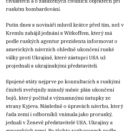
civilistech a o zasažených civilních objektech při
ruském bombardování.
Putin dnes s novináři mluvil krátce před tím, než v
Kremlu zahájil jednání s Witkoffem, který má
podle ruských agentur prezidenta informovat o
amerických návrzích ohledně ukončení ruské
války proti Ukrajině, které zástupci USA už
projednali s ukrajinskými představiteli.
Spojené státy nejprve po konzultacích s ruskými
činiteli zveřejnily minulý měsíc plán ukončení
bojů, který počítal s významnými ústupky ze
strany Kyjeva. Následně o úpravách návrhu, který
řada zemí i odborníků vnímala jako proruský,
jednali v Ženevě představitelé USA, Ukrajiny a
evropských zemí. Po těchto rozhovorech podle