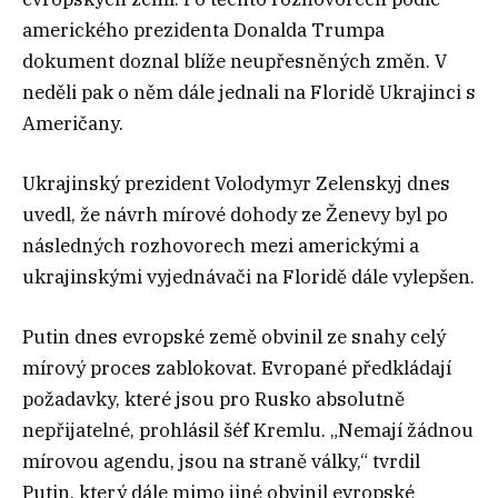
amerického prezidenta Donalda Trumpa
dokument doznal blíže neupřesněných změn. V
neděli pak o něm dále jednali na Floridě Ukrajinci s
Američany.
Ukrajinský prezident Volodymyr Zelenskyj dnes
uvedl, že návrh mírové dohody ze Ženevy byl po
následných rozhovorech mezi americkými a
ukrajinskými vyjednávači na Floridě dále vylepšen.
Putin dnes evropské země obvinil ze snahy celý
mírový proces zablokovat. Evropané předkládají
požadavky, které jsou pro Rusko absolutně
nepřijatelné, prohlásil šéf Kremlu. „Nemají žádnou
mírovou agendu, jsou na straně války,“ tvrdil
Putin, který dále mimo jiné obvinil evropské