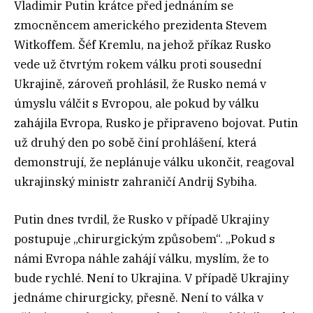
Vladimir Putin krátce před jednáním se
zmocněncem amerického prezidenta Stevem
Witkoffem. Šéf Kremlu, na jehož příkaz Rusko
vede už čtvrtým rokem válku proti sousední
Ukrajině, zároveň prohlásil, že Rusko nemá v
úmyslu válčit s Evropou, ale pokud by válku
zahájila Evropa, Rusko je připraveno bojovat. Putin
už druhý den po sobě činí prohlášení, která
demonstrují, že neplánuje válku ukončit, reagoval
ukrajinský ministr zahraničí Andrij Sybiha.
Putin dnes tvrdil, že Rusko v případě Ukrajiny
postupuje „chirurgickým způsobem“. „Pokud s
námi Evropa náhle zahájí válku, myslím, že to
bude rychlé. Není to Ukrajina. V případě Ukrajiny
jednáme chirurgicky, přesně. Není to válka v