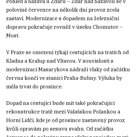
Pohled a Sázava u Žďáru – Žďár nad Sázavou se v
polovině července na několik dní provoz zcela
zastaví. Modernizace s dopadem na železniční
dopravu pokračuje rovněž v úseku Chomutov –
Most.
V Praze se omezení týkají cestujících na tratích od
Kladna a Kralup nad Vltavou. V souvislosti s
modernizací Masarykova nádraží vlaky od začátku
června končí ve stanici Praha-Bubny. Výluka by
měla trvat do prosince.
Dopad na cestující bude mít také pokračující
rekonstrukce tratě mezi Valašskou Polankou a
Horní Lidčí, kde je od prosince zastavený provoz
kvůli opravám po sesuvu svahu. Od začátku