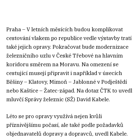
Praha – V letních měsících budou komplikovat
cestování vlakem po republice vedle výstavby tratí
také jejich opravy. Pokračovat bude modernizace
železničního uzlu v České Třebové na hlavním
koridoru směrem na Moravu. Na omezení se
cestující musejí připravit i například v úsecích
Běšiny – Klatovy, Mimoň – Jablonné v Podještědí
nebo Kaštice – Žatec-západ. Na dotaz ČTK to uvedl
mluvčí Správy železnic (SŽ) David Kabele.
Léto se pro opravy využívá nejen kvůli
příznivějšímu počasí, ale také podle požadavků
objednavatelů dopravy a dopravců, uvedl Kabele.