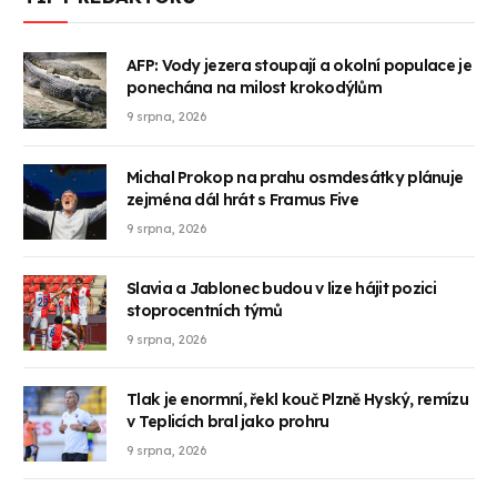
AFP: Vody jezera stoupají a okolní populace je
ponechána na milost krokodýlům
9 srpna, 2026
Michal Prokop na prahu osmdesátky plánuje
zejména dál hrát s Framus Five
9 srpna, 2026
Slavia a Jablonec budou v lize hájit pozici
stoprocentních týmů
9 srpna, 2026
Tlak je enormní, řekl kouč Plzně Hyský, remízu
v Teplicích bral jako prohru
9 srpna, 2026