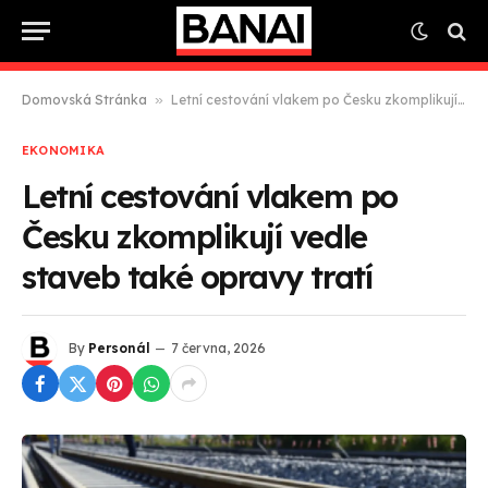
Domovská Stránka
»
Letní cestování vlakem po Česku zkomplikují vedle staveb také opravy tratí
EKONOMIKA
Letní cestování vlakem po
Česku zkomplikují vedle
staveb také opravy tratí
By
Personál
7 června, 2026