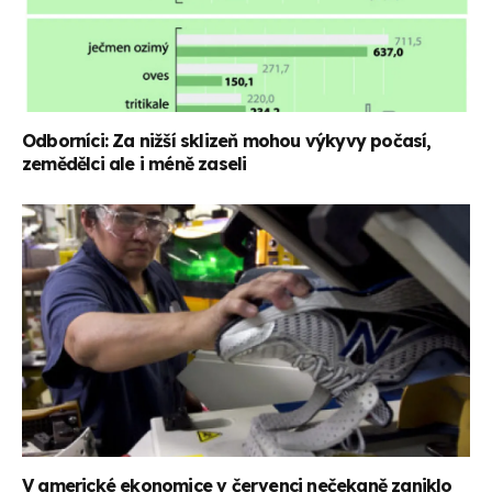
Odborníci: Za nižší sklizeň mohou výkyvy počasí,
zemědělci ale i méně zaseli
V americké ekonomice v červenci nečekaně zaniklo