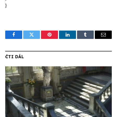
}
Facebook
Twitter
Pinterest
LinkedIn
Tumblr
Email
ČTI DÁL