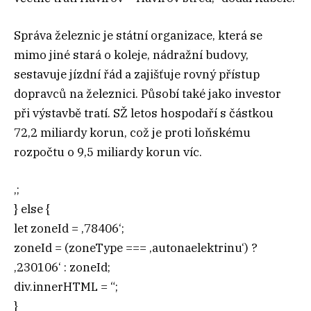
Správa železnic je státní organizace, která se
mimo jiné stará o koleje, nádražní budovy,
sestavuje jízdní řád a zajišťuje rovný přístup
dopravců na železnici. Působí také jako investor
při výstavbě tratí. SŽ letos hospodaří s částkou
72,2 miliardy korun, což je proti loňskému
rozpočtu o 9,5 miliardy korun víc.
‚;
} else {
let zoneId = ‚78406‘;
zoneId = (zoneType === ‚autonaelektrinu‘) ?
‚230106‘ : zoneId;
div.innerHTML = “;
}