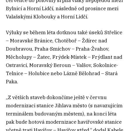
července do poloviny srpna vlaky nepojedou mezi
Bylnicí a Horní Lidčí, následně od prosince mezi
Valašskými Klobouky a Horní Lidčí.
Výluky se během léta dotknou také úseků Střelice
– Moravské Bránice, Chotěboř – Ždírec nad
Doubravou, Praha-Smíchov – Praha-Žvahov,
Měcholupy – Žatec, Frýdek-Místek – Frýdlant nad
Ostravicí, Moravský Beroun – Valšov, Sokolnice-
Telnice – Holubice nebo Lázně Bělohrad – Stará
Paka.
„Z větších staveb dokončíme ještě v červnu
modernizaci stanice Jihlava město (s navazujícím
terminálem budovaným městem), na konci léta
pak bude hotová modernizace havířovské stanice
včetně trati Havířov – Havířov střed,“ dodal Kabele.