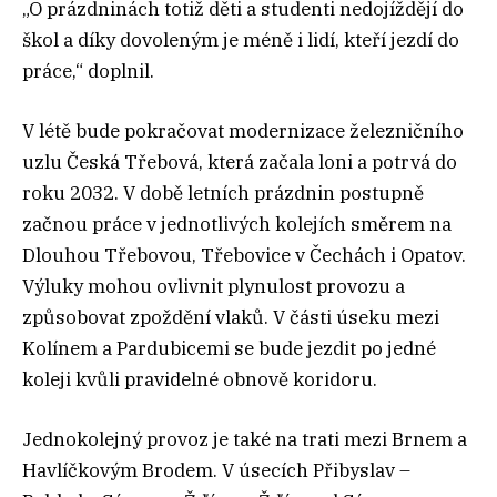
„O prázdninách totiž děti a studenti nedojíždějí do
škol a díky dovoleným je méně i lidí, kteří jezdí do
práce,“ doplnil.
V létě bude pokračovat modernizace železničního
uzlu Česká Třebová, která začala loni a potrvá do
roku 2032. V době letních prázdnin postupně
začnou práce v jednotlivých kolejích směrem na
Dlouhou Třebovou, Třebovice v Čechách i Opatov.
Výluky mohou ovlivnit plynulost provozu a
způsobovat zpoždění vlaků. V části úseku mezi
Kolínem a Pardubicemi se bude jezdit po jedné
koleji kvůli pravidelné obnově koridoru.
Jednokolejný provoz je také na trati mezi Brnem a
Havlíčkovým Brodem. V úsecích Přibyslav –