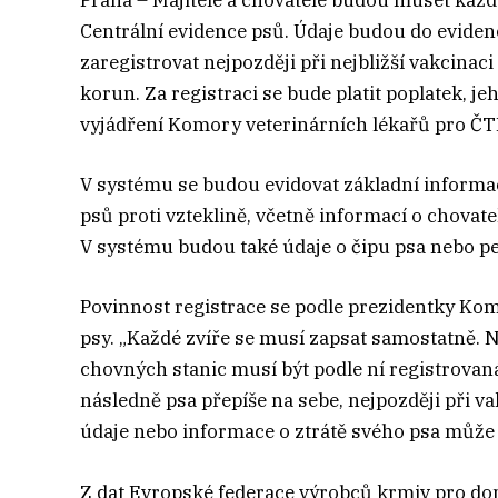
Praha – Majitelé a chovatelé budou muset každ
Centrální evidence psů. Údaje budou do evidenc
zaregistrovat nejpozději při nejbližší vakcinac
korun. Za registraci se bude platit poplatek, jeh
vyjádření Komory veterinárních lékařů pro ČTK
V systému se budou evidovat základní informace
psů proti vzteklině, včetně informací o chovate
V systému budou také údaje o čipu psa nebo p
Povinnost registrace se podle prezidentky Kom
psy. „Každé zvíře se musí zapsat samostatně. Ne
chovných stanic musí být podle ní registrovan
následně psa přepíše na sebe, nejpozději při va
údaje nebo informace o ztrátě svého psa může 
Z dat Evropské federace výrobců krmiv pro dom