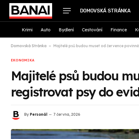
DOMOVSKÁ STRÁNKA
Krimi
Auto
Bydlení
Cestování
Finance
K
Domovská Stránka
»
Majitelé psů budou muset od července povinně
EKONOMIKA
Majitelé psů budou mu
registrovat psy do evi
By
Personál
7 června, 2026