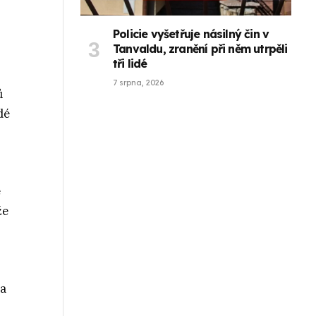
Policie vyšetřuje násilný čin v
Tanvaldu, zranění při něm utrpěli
tři lidé
7 srpna, 2026
ů
dé
e
že
 a