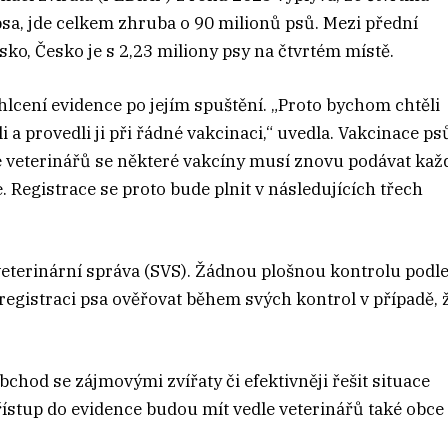
sa, jde celkem zhruba o 90 milionů psů. Mezi přední
ko, Česko je s 2,23 miliony psy na čtvrtém místě.
lcení evidence po jejím spuštění. „Proto bychom chtěli
li a provedli ji při řádné vakcinaci,“ uvedla. Vakcinace ps
le veterinářů se některé vakcíny musí znovu podávat kaž
. Registrace se proto bude plnit v následujících třech
veterinární správa (SVS). Žádnou plošnou kontrolu podl
registraci psa ověřovat během svých kontrol v případě, 
chod se zájmovými zvířaty či efektivněji řešit situace
ístup do evidence budou mít vedle veterinářů také obce