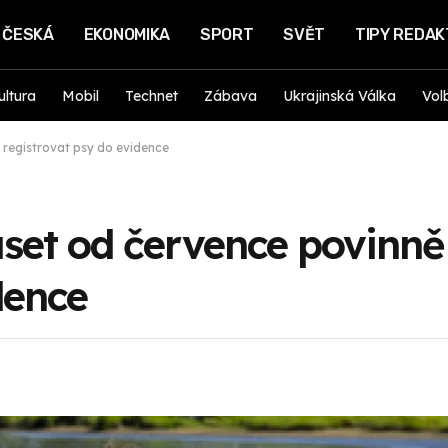
ČESKÁ
EKONOMIKA
SPORT
SVĚT
TIPY REDA
ultura
Mobil
Technet
Zábava
Ukrajinská Válka
Vol
 registrovat psy do evidence
set od července povinně
dence