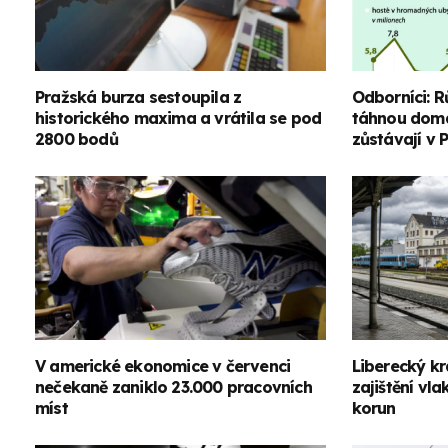
Pražská burza sestoupila z
Odborníci: R
historického maxima a vrátila se pod
táhnou domác
2800 bodů
zůstávají v 
V americké ekonomice v červenci
Liberecký kr
nečekaně zaniklo 23.000 pracovních
zajištění vl
míst
korun