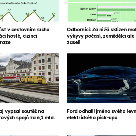
ůst v cestovním ruchu
Odborníci: Za nižší sklizeň m
í hosté, cizinci
výkyvy počasí, zemědělci ale
Praze
zaseli
aj vypsal soutěž na
Ford odhalil jméno svého lev
akových spojů za 6,1 mld.
elektrického pick-upu