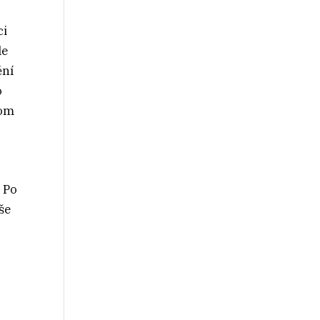
ci
le
ění
o
kom
 Po
še