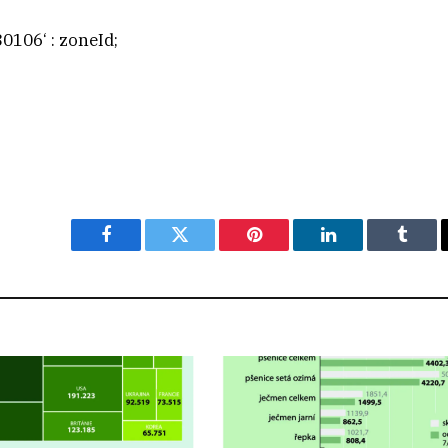
0106‘ : zoneId;
Facebook
Twitter
Pinterest
LinkedIn
Tumbl