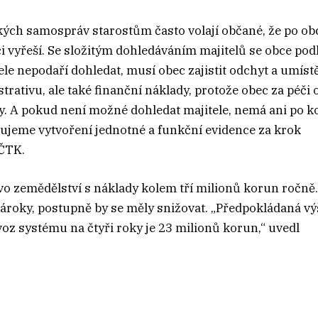
ských samospráv starostům často volají občané, že po ob
i vyřeší. Se složitým dohledáváním majitelů se obce pod
ele nepodaří dohledat, musí obec zajistit odchyt a umíst
rativu, ale také finanční náklady, protože obec za péči 
ky. A pokud není možné dohledat majitele, nemá ani po 
ujeme vytvoření jednotné a funkční evidence za krok
 ČTK.
vo zemědělství s náklady kolem tří milionů korun ročně.
ároky, postupně by se měly snižovat. „Předpokládaná vý
oz systému na čtyři roky je 23 milionů korun,“ uvedl