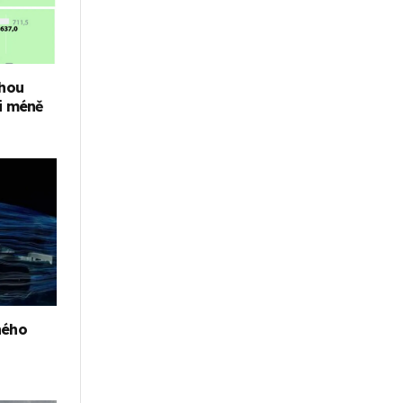
ohou
 i méně
ného