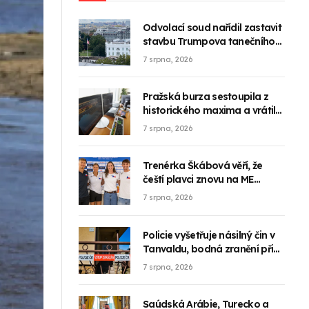
Odvolací soud nařídil zastavit
stavbu Trumpova tanečního
sálu Bílého domu
7 srpna, 2026
Pražská burza sestoupila z
historického maxima a vrátila
se pod 2800 bodů
7 srpna, 2026
Trenérka Škábová věří, že
čeští plavci znovu na ME
získají medaili
7 srpna, 2026
Policie vyšetřuje násilný čin v
Tanvaldu, bodná zranění při
něm utrpěli tři lidé
7 srpna, 2026
Saúdská Arábie, Turecko a