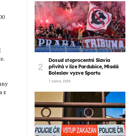
000
í
e.
Dosud stoprocentní Slavia
přivítá v lize Pardubice, Mladá
Boleslav vyzve Spartu
7 srpna, 2026
chny
a z