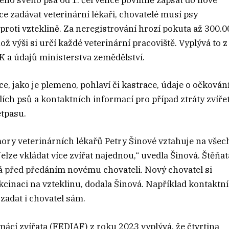
ého svého psa od 1. července povinně zapsat do nové
e zadávat veterinární lékaři, chovatelé musí psy
i proti vzteklině. Za neregistrování hrozí pokuta až 300.
ož výši si určí každé veterinární pracoviště. Vyplývá to z
 a údajů ministerstva zemědělství.
, jako je plemeno, pohlaví či kastrace, údaje o očkován
lích psů a kontaktních informací pro případ ztráty zvířet
etpasu.
ory veterinárních lékařů Petry Šinové vztahuje na vše
lze vkládat více zvířat najednou,“ uvedla Šinová. Štěňat
á před předáním novému chovateli. Nový chovatel si
kcinaci na vzteklinu, dodala Šinová. Například kontaktní
zadat i chovatel sám.
ácí zvířata (FEDIAF) z roku 2023 vyplývá, že čtvrtina