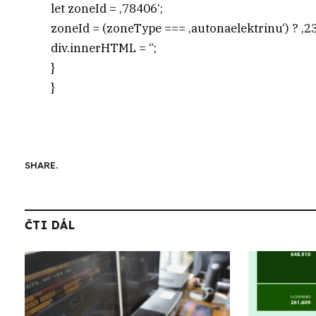
let zoneId = ‚78406‘;
zoneId = (zoneType === ‚autonaelektrinu‘) ? ‚23
div.innerHTML = “;
}
}
SHARE.
ČTI DÁL