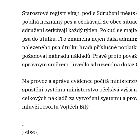
Starostové registr vítají, podle Sdružení měst
pobíhá neznámý pes a očekávají, že obec situac
sdružení setkávají každý týden. Pokud se majit
psa do útulku. „To znamená nejen další administ
nalezeného psa útulku hradí příslušné poplat
požadovat náhradu nákladů. Právě proto považ
správným směrem,“ uvedlo sdružení na dotaz
Na provoz a správu evidence počítá ministerst
spuštění systému ministerstvo očekává vyšší n
celkových nákladů za vytvoření systému a prov
mluvčí resortu Vojtěch Bílý.
‚;
} else {