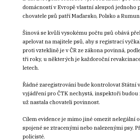
domácností v Evropě vlastní alespoň jednoho p
chovatele psů patří Maďarsko, Polsko a Rumuns
Šinová se kvůli vysokému počtu psů obává přeh
apelovat na majitele psů, aby s registrací vyčka
proti vzteklině je v ČR ze zákona povinná, pod
tři roky, u některých je každoroční revakcinace
letech.
Řádné zaregistrování bude kontrolovat Státní 
vyjádření pro ČTK nechystá, inspektoři budou 
už nastala chovateli povinnost.
Cílem evidence je mimo jiné omezit nelegální ob
spojené se ztracenými nebo nalezenými psy. Př
policisté.