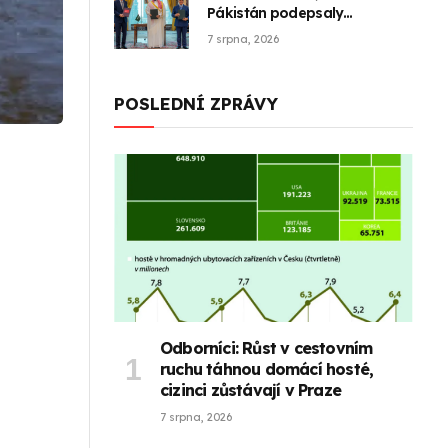
Pákistán podepsaly
obrannou dohodu, uvedly
7 srpna, 2026
úřady
POSLEDNÍ ZPRÁVY
Odborníci: Růst v cestovním
ruchu táhnou domácí hosté,
cizinci zůstávají v Praze
7 srpna, 2026