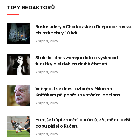
TIPY REDAKTORŮ
Ruské údery v Charkovské a Dněpropetrovské
oblasti zabily 10 lidí
7 srpna, 2026
Statistici dnes zveřejní data o výsledcích
turistiky a služeb za druhé čtvrtletí
7 srpna, 2026
Veřejnost se dnes rozloučí s Milanem
Knížákem při pohřbu se stáními poctami
7 srpna, 2026
Horejše trápí zranění obránců, zřejmě na delší
dobu přišel o Kučeru
7 srpna, 2026