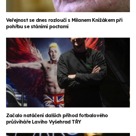
Veřejnost se dnes rozloučí s Milanem Knížákem při
pohřbu se stáními poctami
Začalo natáčení dalších příhod fotbalového
průšviháře Laviho Vyšehrad TŘY