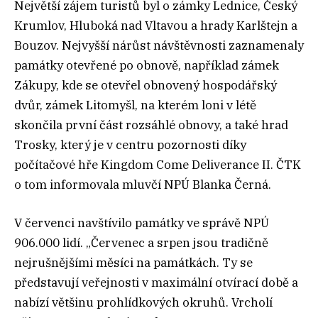
Největší zájem turistů byl o zámky Lednice, Český
Krumlov, Hluboká nad Vltavou a hrady Karlštejn a
Bouzov. Nejvyšší nárůst návštěvnosti zaznamenaly
památky otevřené po obnově, například zámek
Zákupy, kde se otevřel obnovený hospodářský
dvůr, zámek Litomyšl, na kterém loni v létě
skončila první část rozsáhlé obnovy, a také hrad
Trosky, který je v centru pozornosti díky
počítačové hře Kingdom Come Deliverance II. ČTK
o tom informovala mluvčí NPÚ Blanka Černá.
V červenci navštívilo památky ve správě NPÚ
906.000 lidí. „Červenec a srpen jsou tradičně
nejrušnějšími měsíci na památkách. Ty se
představují veřejnosti v maximální otvírací době a
nabízí většinu prohlídkových okruhů. Vrcholí