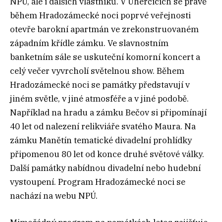
NPÚ, ale i dalších vlastníků. V Uherčicích se právě
během Hradozámecké noci poprvé veřejnosti
otevře barokní apartmán ve zrekonstruovaném
západním křídle zámku. Ve slavnostním
banketním sále se uskuteční komorní koncert a
celý večer vyvrcholí světelnou show. Během
Hradozámecké noci se památky představují v
jiném světle, v jiné atmosféře a v jiné podobě.
Například na hradu a zámku Bečov si připomínají
40 let od nalezení relikviáře svatého Maura. Na
zámku Manětín tematické divadelní prohlídky
připomenou 80 let od konce druhé světové války.
Další památky nabídnou divadelní nebo hudební
vystoupení. Program Hradozámecké noci se
nachází na webu NPÚ.