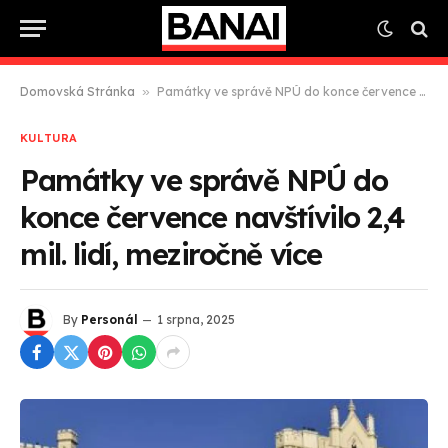
Domovská Stránka
»
Památky ve správě NPÚ do konce července navštívilo 2,4 mil. lidí, meziročně více
KULTURA
Památky ve správě NPÚ do
konce července navštívilo 2,4
mil. lidí, meziročně více
By
Personál
1 srpna, 2025