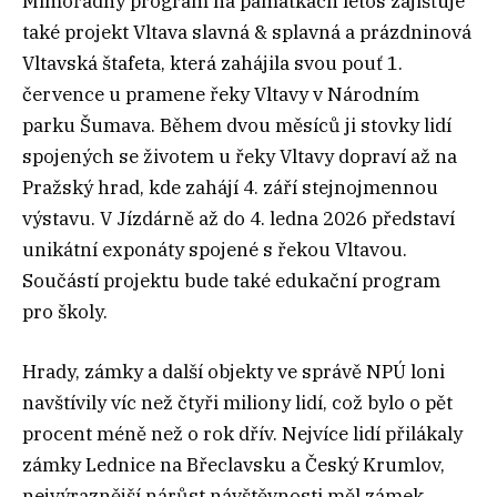
Mimořádný program na památkách letos zajišťuje
také projekt Vltava slavná & splavná a prázdninová
Vltavská štafeta, která zahájila svou pouť 1.
července u pramene řeky Vltavy v Národním
parku Šumava. Během dvou měsíců ji stovky lidí
spojených se životem u řeky Vltavy dopraví až na
Pražský hrad, kde zahájí 4. září stejnojmennou
výstavu. V Jízdárně až do 4. ledna 2026 představí
unikátní exponáty spojené s řekou Vltavou.
Součástí projektu bude také edukační program
pro školy.
Hrady, zámky a další objekty ve správě NPÚ loni
navštívily víc než čtyři miliony lidí, což bylo o pět
procent méně než o rok dřív. Nejvíce lidí přilákaly
zámky Lednice na Břeclavsku a Český Krumlov,
nejvýraznější nárůst návštěvnosti měl zámek