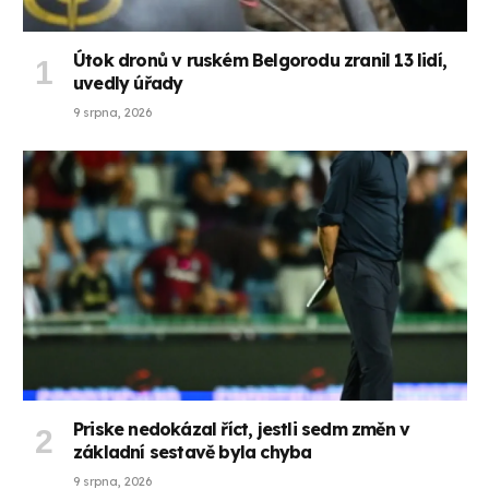
Útok dronů v ruském Belgorodu zranil 13 lidí,
uvedly úřady
9 srpna, 2026
Priske nedokázal říct, jestli sedm změn v
základní sestavě byla chyba
9 srpna, 2026