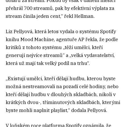
dolarů za stream. Pokud by však v daném měsíci
přehrál 700 streamů, pak by efektivní výplata za
stream činila jeden cent,“ řekl Hellman.
Liz Pellyová, která letos vydala o systému Spotify
knihu Mood Machine, agentuře AP řekla, že podle
kritiků z tohoto systému „těží umělci, kteří
generují nejvíce streamů“ a „velká vydavatelství,
která už mají tak velký podíl na trhu“.
„Existují umělci, kteří dělají hudbu, kterou byste
možná nestreamovali na pozadí celé hodiny, nebo
kteří dělají hudbu v dlouhých skladbách, nikoli v
krátkých dvou-, tříminutových skladbách, kterými
byste mohli naplnit playlist,“ dodala Pellyová.
V loňském roce platforma Spotify oznámila, že