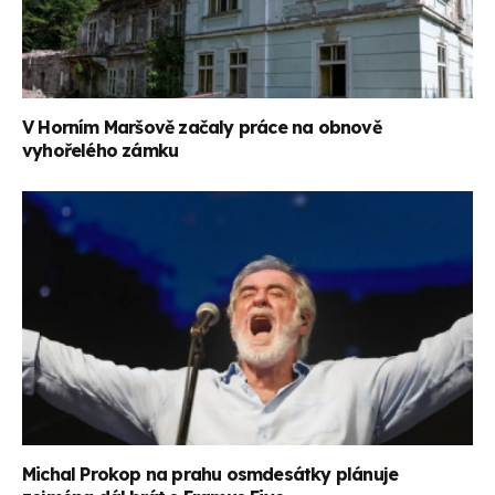
V Horním Maršově začaly práce na obnově
vyhořelého zámku
Michal Prokop na prahu osmdesátky plánuje