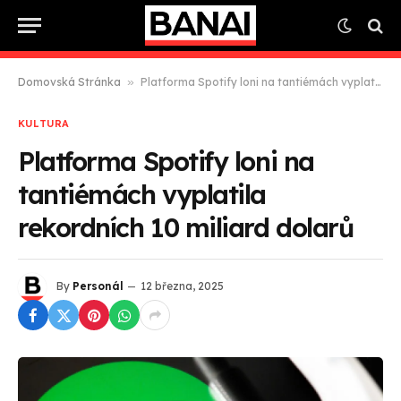
Domovská Stránka
»
Platforma Spotify loni na tantiémách vyplatila rekordních 10 miliard dolarů
KULTURA
Platforma Spotify loni na
tantiémách vyplatila
rekordních 10 miliard dolarů
By
Personál
12 března, 2025