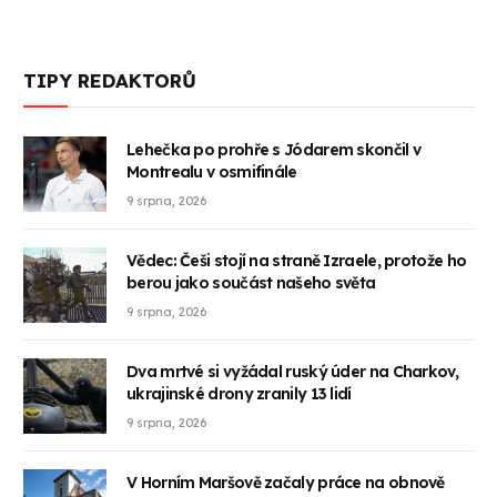
TIPY REDAKTORŮ
Lehečka po prohře s Jódarem skončil v
Montrealu v osmifinále
9 srpna, 2026
Vědec: Češi stojí na straně Izraele, protože ho
berou jako součást našeho světa
9 srpna, 2026
Dva mrtvé si vyžádal ruský úder na Charkov,
ukrajinské drony zranily 13 lidí
9 srpna, 2026
V Horním Maršově začaly práce na obnově