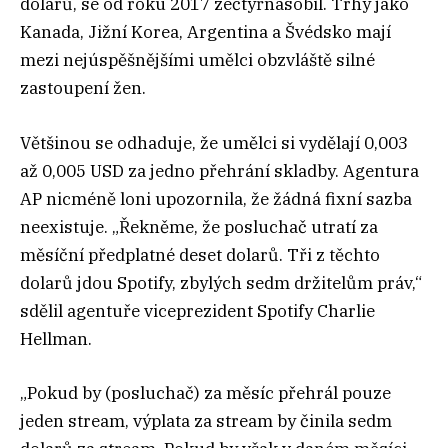
dolarů, se od roku 2017 zečtyřnásobil. Trhy jako
Kanada, Jižní Korea, Argentina a Švédsko mají
mezi nejúspěšnějšími umělci obzvláště silné
zastoupení žen.
Většinou se odhaduje, že umělci si vydělají 0,003
až 0,005 USD za jedno přehrání skladby. Agentura
AP nicméně loni upozornila, že žádná fixní sazba
neexistuje. „Řekněme, že posluchač utratí za
měsíční předplatné deset dolarů. Tři z těchto
dolarů jdou Spotify, zbylých sedm držitelům práv,“
sdělil agentuře viceprezident Spotify Charlie
Hellman.
„Pokud by (posluchač) za měsíc přehrál pouze
jeden stream, výplata za stream by činila sedm