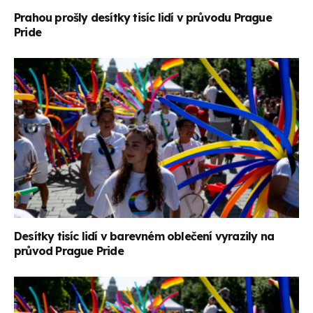
Prahou prošly desítky tisíc lidí v průvodu Prague
Pride
Desítky tisíc lidí v barevném oblečení vyrazily na
průvod Prague Pride