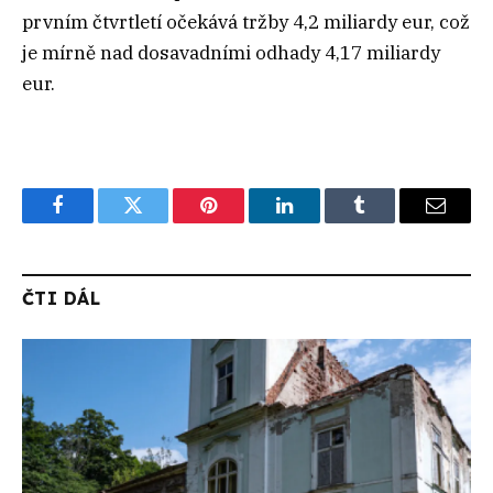
prvním čtvrtletí očekává tržby 4,2 miliardy eur, což
je mírně nad dosavadními odhady 4,17 miliardy
eur.
Facebook
Twitter
Pinterest
LinkedIn
Tumblr
Email
ČTI DÁL