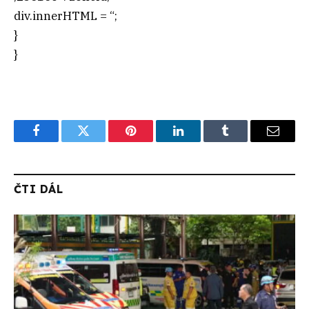
div.innerHTML = “;
}
}
Facebook
Twitter
Pinterest
LinkedIn
Tumblr
Email
ČTI DÁL