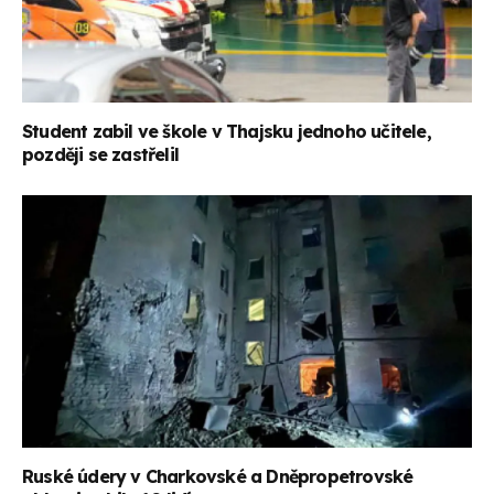
Student zabil ve škole v Thajsku jednoho učitele,
později se zastřelil
Ruské údery v Charkovské a Dněpropetrovské