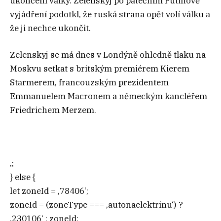
ukončení války. Zelenskyj po pátečním Putinově
vyjádření podotkl, že ruská strana opět volí válku a
že ji nechce ukončit.
Zelenskyj se má dnes v Londýně ohledně tlaku na
Moskvu setkat s britským premiérem Kierem
Starmerem, francouzským prezidentem
Emmanuelem Macronem a německým kancléřem
Friedrichem Merzem.
‚;
} else {
let zoneId = ‚78406‘;
zoneId = (zoneType === ‚autonaelektrinu‘) ?
‚230106‘ : zoneId;