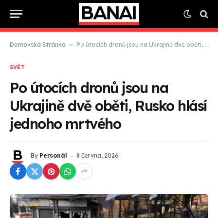
Domovská Stránka
»
Po útocích dronů jsou na Ukrajině dvě oběti, Rusko hlásí jednoho mrtvého
SVĚT
Po útocích dronů jsou na
Ukrajině dvě oběti, Rusko hlásí
jednoho mrtvého
By
Personál
8 června, 2026