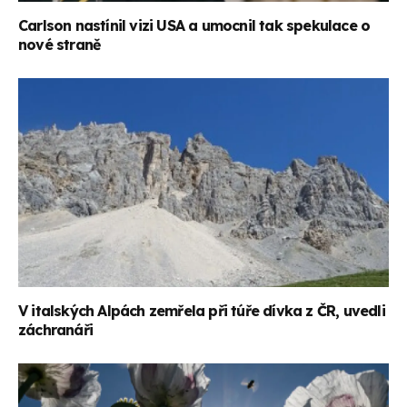
Carlson nastínil vizi USA a umocnil tak spekulace o
nové straně
V italských Alpách zemřela při túře dívka z ČR, uvedli
záchranáři