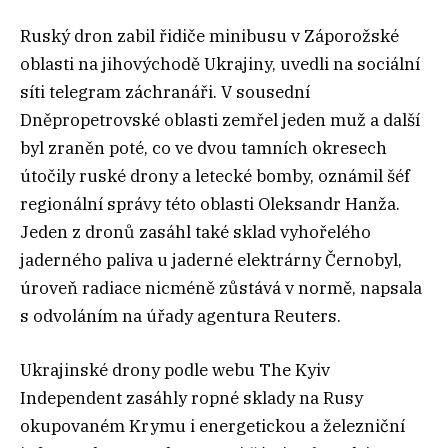
Ruský dron zabil řidiče minibusu v Záporožské
oblasti na jihovýchodě Ukrajiny, uvedli na sociální
síti telegram záchranáři. V sousední
Dněpropetrovské oblasti zemřel jeden muž a další
byl zraněn poté, co ve dvou tamních okresech
útočily ruské drony a letecké bomby, oznámil šéf
regionální správy této oblasti Oleksandr Hanža.
Jeden z dronů zasáhl také sklad vyhořelého
jaderného paliva u jaderné elektrárny Černobyl,
úroveň radiace nicméně zůstává v normě, napsala
s odvoláním na úřady agentura Reuters.
Ukrajinské drony podle webu The Kyiv
Independent zasáhly ropné sklady na Rusy
okupovaném Krymu i energetickou a železniční