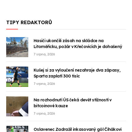
TIPY REDAKTORŮ
Hasiči ukončili zásah na skládce na
Litoměřicku, požár v Křečovicích je dohašený
7 srpna, 2026
Kušej si za vyloučení nezahraje dva zápasy,
Sparta zaplatí 300 tisíc
7 srpna, 2026
Na rozhodnutí ÚS čeká devět stížností v
bitcoinové kauze
7 srpna, 2026
Oslavenec Zadražil inkasovaný gól Čihákovi