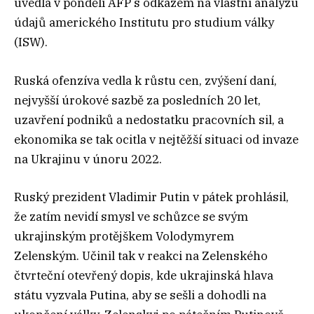
uvedla v pondělí AFP s odkazem na vlastní analýzu
údajů amerického Institutu pro studium války
(ISW).
Ruská ofenzíva vedla k růstu cen, zvýšení daní,
nejvyšší úrokové sazbě za posledních 20 let,
uzavření podniků a nedostatku pracovních sil, a
ekonomika se tak ocitla v nejtěžší situaci od invaze
na Ukrajinu v únoru 2022.
Ruský prezident Vladimir Putin v pátek prohlásil,
že zatím nevidí smysl ve schůzce se svým
ukrajinským protějškem Volodymyrem
Zelenským. Učinil tak v reakci na Zelenského
čtvrteční otevřený dopis, kde ukrajinská hlava
státu vyzvala Putina, aby se sešli a dohodli na