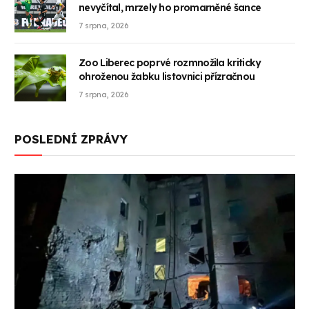
nevyčítal, mrzely ho promarněné šance
7 srpna, 2026
Zoo Liberec poprvé rozmnožila kriticky
ohroženou žabku listovnici přízračnou
7 srpna, 2026
POSLEDNÍ ZPRÁVY