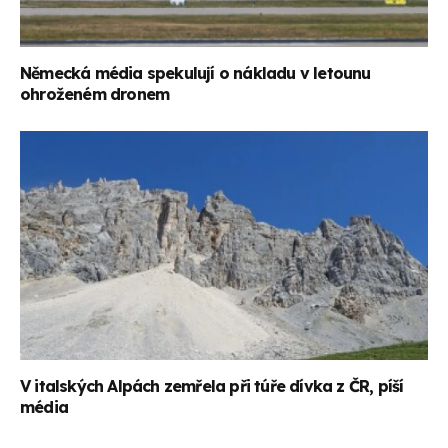
Německá média spekulují o nákladu v letounu
ohroženém dronem
V italských Alpách zemřela při túře dívka z ČR, píší
média