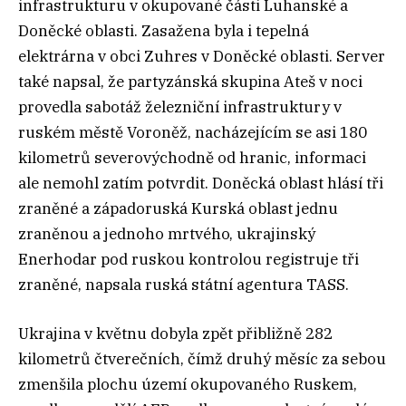
infrastrukturu v okupované části Luhanské a
Doněcké oblasti. Zasažena byla i tepelná
elektrárna v obci Zuhres v Doněcké oblasti. Server
také napsal, že partyzánská skupina Ateš v noci
provedla sabotáž železniční infrastruktury v
ruském městě Voroněž, nacházejícím se asi 180
kilometrů severovýchodně od hranic, informaci
ale nemohl zatím potvrdit. Doněcká oblast hlásí tři
zraněné a západoruská Kurská oblast jednu
zraněnou a jednoho mrtvého, ukrajinský
Enerhodar pod ruskou kontrolou registruje tři
zraněné, napsala ruská státní agentura TASS.
Ukrajina v květnu dobyla zpět přibližně 282
kilometrů čtverečních, čímž druhý měsíc za sebou
zmenšila plochu území okupovaného Ruskem,