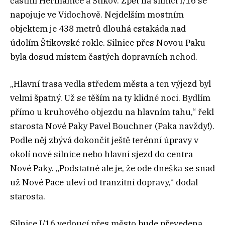
částmi Heřmanice a Štikov. Zpět na silnici I/16 se
napojuje ve Vidochově. Nejdelším mostním
objektem je 438 metrů dlouhá estakáda nad
údolím Štikovské rokle. Silnice přes Novou Paku
byla dosud místem častých dopravních nehod.
„Hlavní trasa vedla středem města a ten výjezd byl
velmi špatný. Už se těším na ty klidné noci. Bydlím
přímo u kruhového objezdu na hlavním tahu,“ řekl
starosta Nové Paky Pavel Bouchner (Paka navždy!).
Podle něj zbývá dokončit ještě terénní úpravy v
okolí nové silnice nebo hlavní sjezd do centra
Nové Paky. „Podstatné ale je, že ode dneška se snad
už Nové Pace uleví od tranzitní dopravy,“ dodal
starosta.
Silnice I/16 vedoucí přes město bude převedena