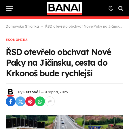
Domovská Stránka
»
ŘSD otevřelo obchvat Nové Paky na Jičínsku, cesta do Krkonoš bude rychlejší
EKONOMIKA
ŘSD otevřelo obchvat Nové
Paky na Jičínsku, cesta do
Krkonoš bude rychlejší
By
Personál
4 srpna, 2025