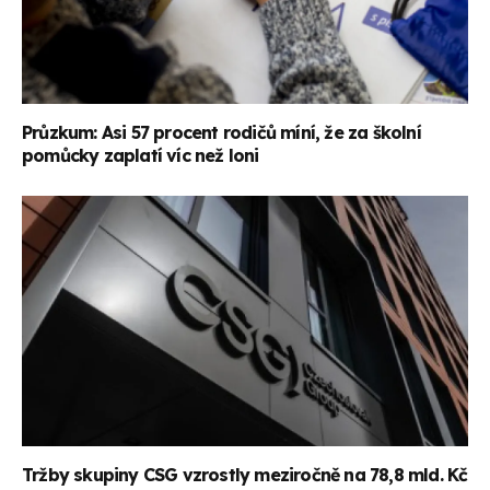
Průzkum: Asi 57 procent rodičů míní, že za školní
pomůcky zaplatí víc než loni
Tržby skupiny CSG vzrostly meziročně na 78,8 mld. Kč