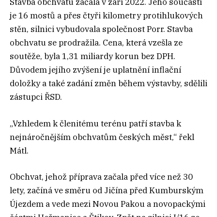
Stavba obchvatu začala v září 2022. Jeho součástí
je 16 mostů a přes čtyři kilometry protihlukových
stěn, silnici vybudovala společnost Porr. Stavba
obchvatu se prodražila. Cena, která vzešla ze
soutěže, byla 1,31 miliardy korun bez DPH.
Důvodem jejího zvýšení je uplatnění inflační
doložky a také zadání změn během výstavby, sdělili
zástupci ŘSD.
„Vzhledem k členitému terénu patří stavba k
nejnáročnějším obchvatům českých měst,“ řekl
Mátl.
Obchvat, jehož příprava začala před více než 30
lety, začíná ve směru od Jičína před Kumburským
Újezdem a vede mezi Novou Pakou a novopackými