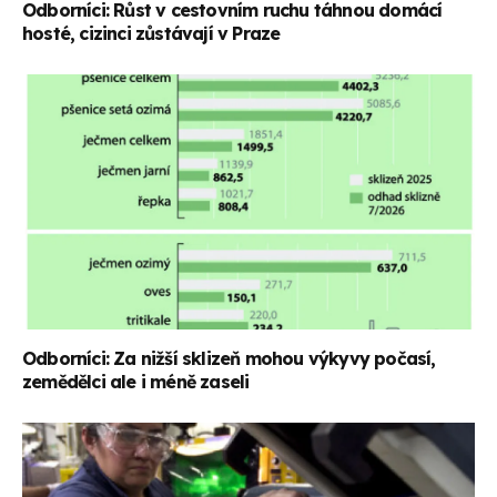
Odborníci: Růst v cestovním ruchu táhnou domácí
hosté, cizinci zůstávají v Praze
Odborníci: Za nižší sklizeň mohou výkyvy počasí,
zemědělci ale i méně zaseli