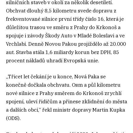
silničních staveb v okolí za několik desetiletí.
Obchvat dlouhý 8,5 kilometru svede dopravu z
frekventované silnice první třídy číslo 16, která je
důležitou trasou ve směru z Prahy do Krkonoš a
spojuje i závody Škody Auto v Mladé Boleslavi a ve
Vrchlabí. Denně Novou Pakou projíždělo až 20.000
aut. Stavba stála 1,6 miliardy korun bez DPH, 85
procent nákladů uhradí Evropská unie.
„Třicet let čekání je u konce, Nová Paka se
konečně dočkala obchvatu. Osm a půl kilometru
nové silnice z Prahy směrem do Krkonoš zrychlí
spojení, uleví řidičům a přinese zklidnění do města
a dalších obcí,“ řekl ministr dopravy Martin Kupka
(ODS).