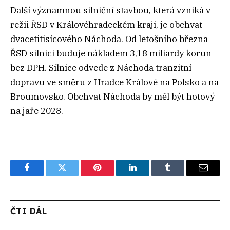
Další významnou silniční stavbou, která vzniká v
režii ŘSD v Královéhradeckém kraji, je obchvat
dvacetitisícového Náchoda. Od letošního března
ŘSD silnici buduje nákladem 3,18 miliardy korun
bez DPH. Silnice odvede z Náchoda tranzitní
dopravu ve směru z Hradce Králové na Polsko a na
Broumovsko. Obchvat Náchoda by měl být hotový
na jaře 2028.
Facebook
Twitter
Pinterest
LinkedIn
Tumblr
Email
ČTI DÁL