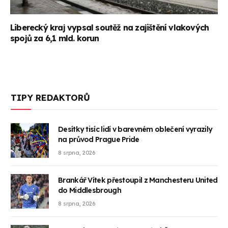
Liberecký kraj vypsal soutěž na zajištění vlakových
spojů za 6,1 mld. korun
TIPY REDAKTORŮ
Desítky tisíc lidí v barevném oblečení vyrazily
na průvod Prague Pride
8 srpna, 2026
Brankář Vítek přestoupil z Manchesteru United
do Middlesbrough
8 srpna, 2026