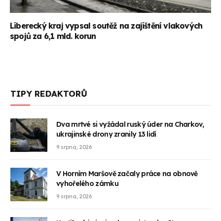
Liberecký kraj vypsal soutěž na zajištění vlakových
spojů za 6,1 mld. korun
TIPY REDAKTORŮ
Dva mrtvé si vyžádal ruský úder na Charkov,
ukrajinské drony zranily 13 lidí
9 srpna, 2026
V Horním Maršově začaly práce na obnově
vyhořelého zámku
9 srpna, 2026