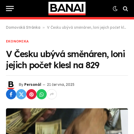
Domovská Stránka
»
V Česku ubývá směnáren, loni jejich počet klesl na 829
EKONOMIKA
V Česku ubývá směnáren, loni
jejich počet klesl na 829
By
Personál
21 června, 2025