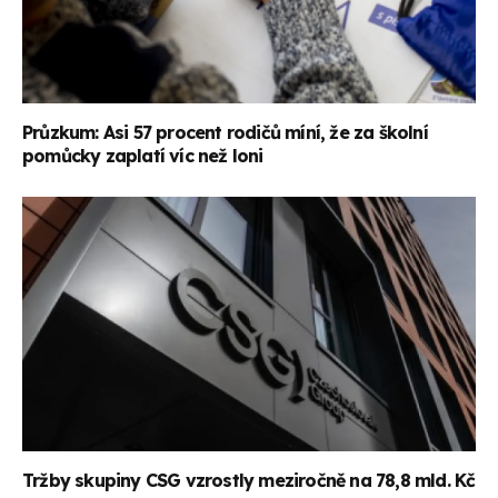
Průzkum: Asi 57 procent rodičů míní, že za školní
pomůcky zaplatí víc než loni
Tržby skupiny CSG vzrostly meziročně na 78,8 mld. Kč