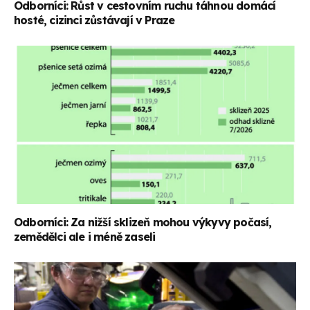
Odborníci: Růst v cestovním ruchu táhnou domácí
hosté, cizinci zůstávají v Praze
Odborníci: Za nižší sklizeň mohou výkyvy počasí,
zemědělci ale i méně zaseli