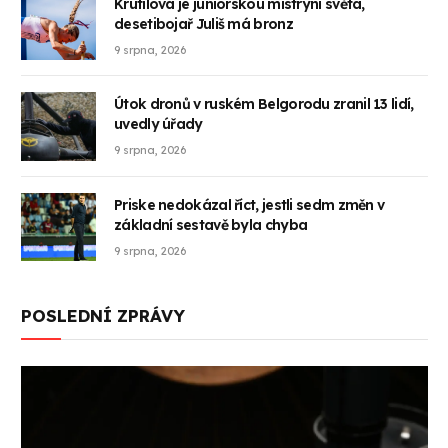
Krutilová je juniorskou mistryní světa,
desetibojař Juliš má bronz
9 srpna, 2026
Útok dronů v ruském Belgorodu zranil 13 lidí,
uvedly úřady
9 srpna, 2026
Priske nedokázal říct, jestli sedm změn v
základní sestavě byla chyba
9 srpna, 2026
POSLEDNÍ ZPRÁVY