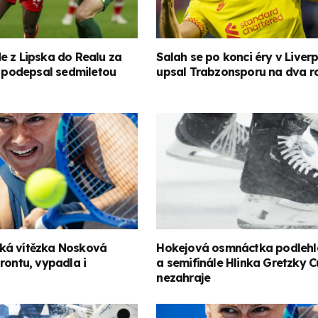
e z Lipska do Realu za
Salah se po konci éry v Liver
, podepsal sedmiletou
upsal Trabzonsporu na dva r
ká vítězka Nosková
Hokejová osmnáctka podlehl
rontu, vypadla i
a semifinále Hlinka Gretzky C
nezahraje