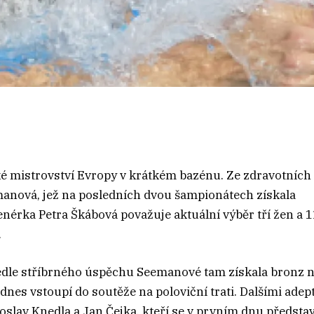
ké mistrovství Evropy v krátkém bazénu. Ze zdravotních
anová, jež na posledních dvou šampionátech získala
enérka Petra Škábová považuje aktuální výběr tří žen a 1
.
edle stříbrného úspěchu Seemanové tam získala bronz 
dnes vstoupí do soutěže na poloviční trati. Dalšími adep
slav Knedla a Jan Čejka, kteří se v prvním dnu představ