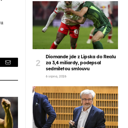
mu
Diomande jde z Lipska do Realu
za 3,4 miliardy, podepsal
r
Email
sedmiletou smlouvu
6 srpna, 2026