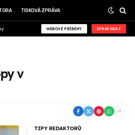
KTORA
TISKOVÁ ZPRÁVA
by
WEBOVÉ PŘÍBĚHY
ZPRAVODAJ
opy v
TIPY REDAKTORŮ