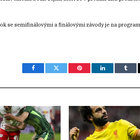
lok se semifinálovými a finálovými závody je na progra
Facebook
Twitter
Pinterest
LinkedIn
Tumbl