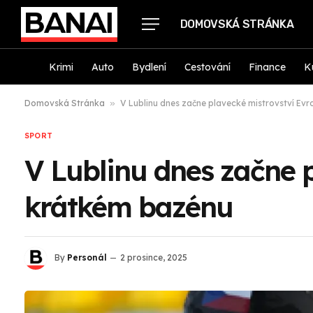
DOMOVSKÁ STRÁNKA
Krimi
Auto
Bydlení
Cestování
Finance
K
Domovská Stránka
»
V Lublinu dnes začne plavecké mistrovství Ev
SPORT
V Lublinu dnes začne 
krátkém bazénu
By
Personál
2 prosince, 2025