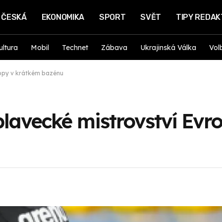
ČESKÁ
EKONOMIKA
SPORT
SVĚT
TIPY REDA
ultura
Mobil
Technet
Zábava
Ukrajinská Válka
Vol
ropy v krátkém bazénu
plavecké mistrovství Evr