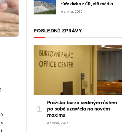
túře dívka z ČR, píší média
6 srpna, 2026
POSLEDNÍ ZPRÁVY
1
Pražská burza sedmým růstem
po sobě uzavřela na novém
na
maximu
ty
6 srpna, 2026
í