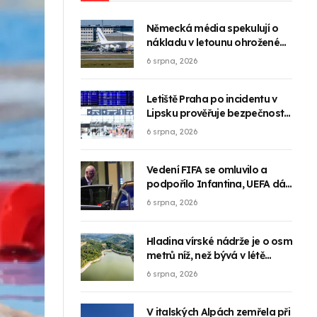
Německá média spekulují o
nákladu v letounu ohroženém
dronem
6 srpna, 2026
Letiště Praha po incidentu v
Lipsku prověřuje bezpečnostní
opatření
6 srpna, 2026
Vedení FIFA se omluvilo a
podpořilo Infantina, UEFA dál
trvá na bojkotu
6 srpna, 2026
Hladina vírské nádrže je o osm
metrů níž, než bývá v létě
obvyklé
6 srpna, 2026
V italských Alpách zemřela při