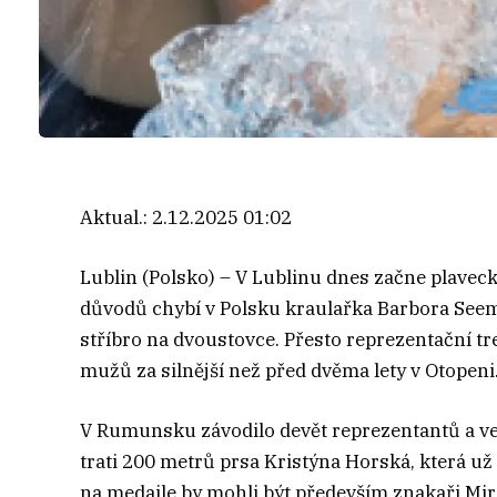
Aktual.:
2.12.2025 01:02
Lublin (Polsko) – V Lublinu dnes začne plavec
důvodů chybí v Polsku kraulařka Barbora Seem
stříbro na dvoustovce. Přesto reprezentační tr
mužů za silnější než před dvěma lety v Otopeni
V Rumunsku závodilo devět reprezentantů a v
trati 200 metrů prsa Kristýna Horská, která už 
na medaile by mohli být především znakaři Miro