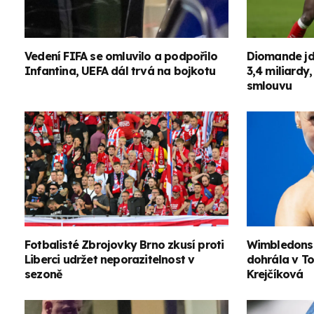
Vedení FIFA se omluvilo a podpořilo
Diomande jd
Infantina, UEFA dál trvá na bojkotu
3,4 miliardy
smlouvu
Fotbalisté Zbrojovky Brno zkusí proti
Wimbledons
Liberci udržet neporazitelnost v
dohrála v To
sezoně
Krejčíková