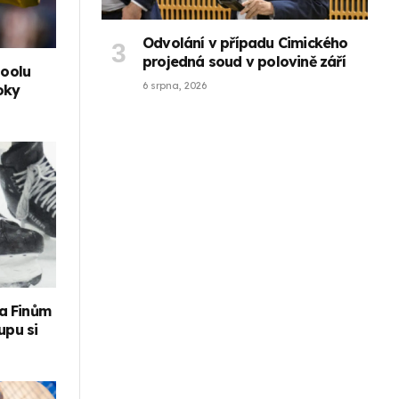
Odvolání v případu Cimického
projedná soud v polovině září
poolu
6 srpna, 2026
oky
a Finům
upu si