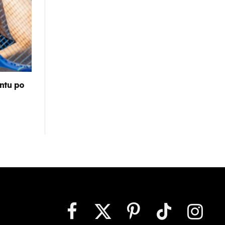
ntu po
Facebook
X
Pinterest
TikTok
Instagr