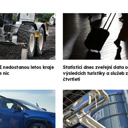
I nedostanou letos kraje
Statistici dnes zveřejní data o
e nic
výsledcích turistiky a služeb 
čtvrtletí