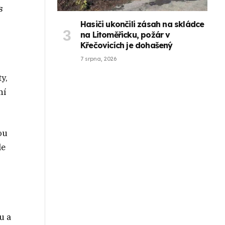
s
Hasiči ukončili zásah na skládce
na Litoměřicku, požár v
Křečovicích je dohašený
7 srpna, 2026
y,
ní
ou
le
u a