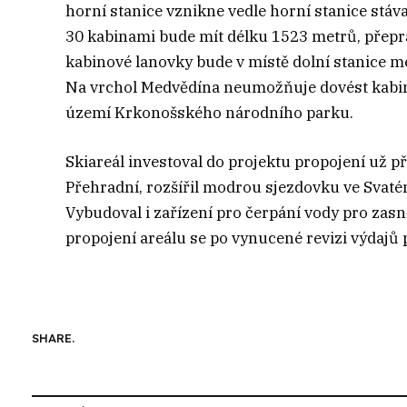
horní stanice vznikne vedle horní stanice stá
30 kabinami bude mít délku 1523 metrů, přepra
kabinové lanovky bude v místě dolní stanice m
Na vrchol Medvědína neumožňuje dovést kabino
území Krkonošského národního parku.
Skiareál investoval do projektu propojení už 
Přehradní, rozšířil modrou sjezdovku ve Svat
Vybudoval i zařízení pro čerpání vody pro zas
propojení areálu se po vynucené revizi výdajů 
SHARE.