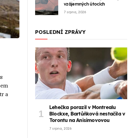
vzájemných útocích
7 srpna, 2026
POSLEDNÍ ZPRÁVY
es
ěrem
tr a
Lehečka porazil v Montrealu
Blockxe, Bartůňková nestačila v
Torontu na Anisimovovou
7 srpna, 2026