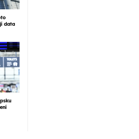
oto
jí data
ipsku
ení