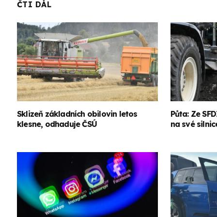
ČTI DÁL
Sklizeň základních obilovin letos
Půta: Ze SFD
klesne, odhaduje ČSÚ
na své silnic