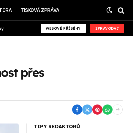
KTORA
TISKOVÁ ZPRÁVA
by
WEBOVÉ PŘÍBĚHY
ZPRAVODAJ
most přes
TIPY REDAKTORŮ