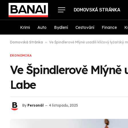
DOMOVSKÁ STRÁNKA
Krimi
Auto
Bydlení
Cestování
Finance
K
Domovská Stránka
»
Ve Špindlerově Mlýně usadili klíčový lyžařský 
EKONOMIKA
Ve Špindlerově Mlýně u
Labe
By
Personál
4 listopadu, 2025