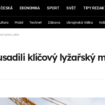
ČESKÁ
EKONOMIKA
SPORT
SVĚT
TIPY REDA
ultura
Mobil
Technet
Zábava
Ukrajinská Válka
Vol
most přes Labe
sadili klíčový lyžařský 