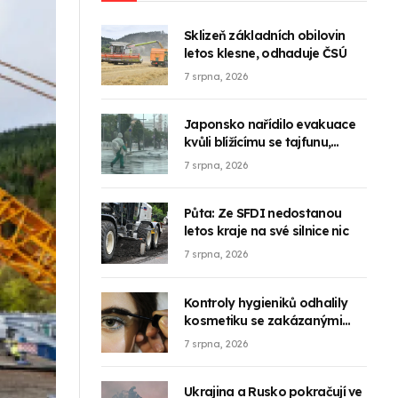
Sklizeň základních obilovin
letos klesne, odhaduje ČSÚ
7 srpna, 2026
Japonsko nařídilo evakuace
kvůli blížícímu se tajfunu,
zrušilo 500 letů
7 srpna, 2026
Půta: Ze SFDI nedostanou
letos kraje na své silnice nic
7 srpna, 2026
Kontroly hygieniků odhalily
kosmetiku se zakázanými
látkami
7 srpna, 2026
Ukrajina a Rusko pokračují ve