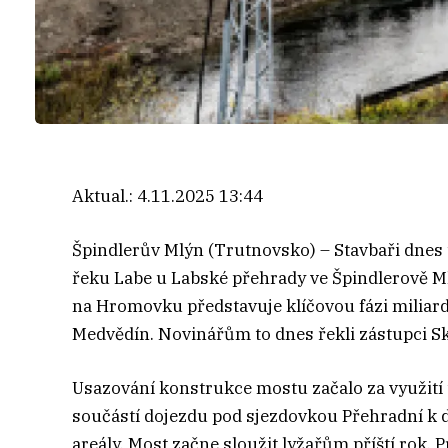
Aktual.:
4.11.2025 13:44
Špindlerův Mlýn (Trutnovsko) – Stavbaři dnes
řeku Labe u Labské přehrady ve Špindlerově M
na Hromovku představuje klíčovou fázi miliard
Medvědín. Novinářům to dnes řekli zástupci Sk
Usazování konstrukce mostu začalo za využití t
součástí dojezdu pod sjezdovkou Přehradní k 
areály. Most začne sloužit lyžařům příští rok. 