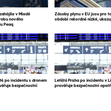
zahájila v Mladé
Zásoby plynu v EU jsou pro t
ýrobu nového
období rekordně nízké, ukazu
lu Peaq
ště po incidentu s dronem
Letiště Praha po incidentu v L
věřuje bezpečnostní
prověřuje bezpečnostní opatř