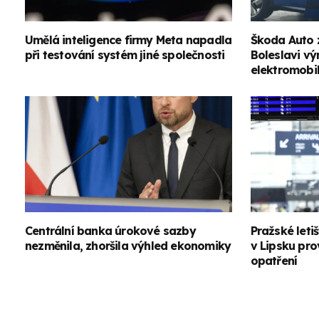
Umělá inteligence firmy Meta napadla
Škoda Auto 
při testování systém jiné společnosti
Boleslavi v
elektromobi
Centrální banka úrokové sazby
Pražské leti
nezměnila, zhoršila výhled ekonomiky
v Lipsku pro
opatření