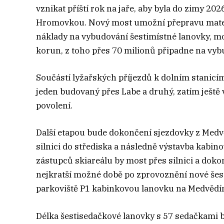
vznikat příští rok na jaře, aby byla do zimy 20
Hromovkou. Nový most umožní přepravu mater
náklady na vybudování šestimístné lanovky, m
korun, z toho přes 70 milionů připadne na v
Součástí lyžařských příjezdů k dolním stanicí
jeden budovaný přes Labe a druhý, zatím ještě
povolení.
Další etapou bude dokončení sjezdovky z Med
silnici do střediska a následně výstavba kabi
zástupců skiareálu by most přes silnici a doko
nejkratší možné době po zprovoznění nové šes
parkoviště P1 kabinkovou lanovku na Medvědí
Délka šestisedačkové lanovky s 57 sedačkami b