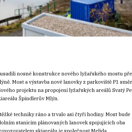
 usadili nosné konstrukce nového lyžařského mostu př
lýně. Most a výstavba nové lanovky z parkoviště P1 sm
ového projektu na propojení lyžařských areálů Svatý Pe
iareálu Špindlerův Mlýn.
ěžké techniky ráno a trvalo asi čtyři hodiny. Most bude
dolním stanicím plánovaných lanovek spojujících oba
Provozovatelem skiareálu je společnost Melida.