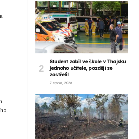
a
Student zabil ve škole v Thajsku
jednoho učitele, později se
zastřelil
7 srpna, 2026
n.
ého