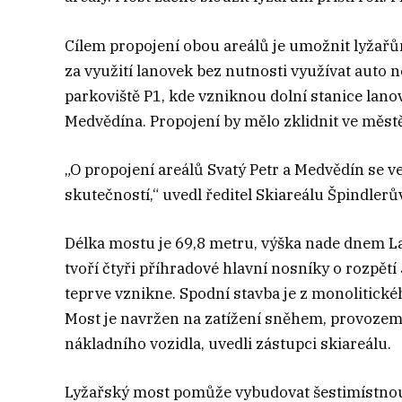
Cílem propojení obou areálů je umožnit lyžařů
za využití lanovek bez nutnosti využívat auto
parkoviště P1, kde vzniknou dolní stanice lan
Medvědína. Propojení by mělo zklidnit ve měst
„O propojení areálů Svatý Petr a Medvědín se v
skutečností,“ uvedl ředitel Skiareálu Špindler
Délka mostu je 69,8 metru, výška nade dnem La
tvoří čtyři příhradové hlavní nosníky o rozpě
teprve vznikne. Spodní stavba je z monolitickéh
Most je navržen na zatížení sněhem, provozem 
nákladního vozidla, uvedli zástupci skiareálu.
Lyžařský most pomůže vybudovat šestimístnou 