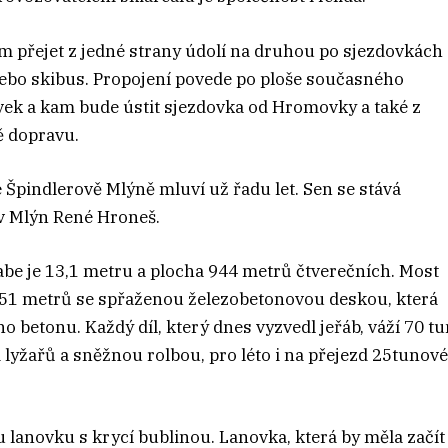
m přejet z jedné strany údolí na druhou po sjezdovkách 
 nebo skibus. Propojení povede po ploše současného
ovek a kam bude ústit sjezdovka od Hromovky a také z
ě dopravu.
e Špindlerově Mlýně mluví už řadu let. Sen se stává
ův Mlýn René Hroneš.
be je 13,1 metru a plocha 944 metrů čtverečních. Most
tí 51 metrů se spřaženou železobetonovou deskou, která
o betonu. Každý díl, který dnes vyzvedl jeřáb, váží 70 tu
lyžařů a sněžnou rolbou, pro léto i na přejezd 25tunov
lanovku s krycí bublinou. Lanovka, která by měla začít