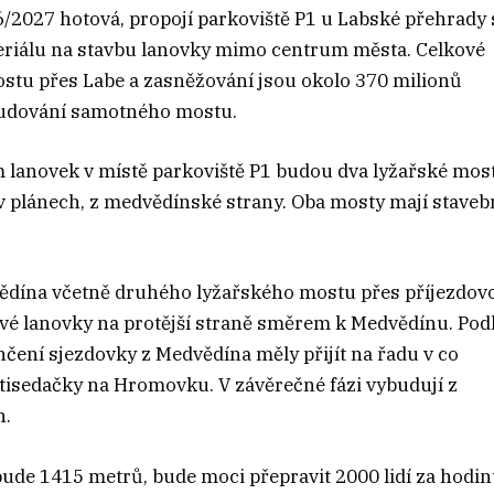
26/2027 hotová, propojí parkoviště P1 u Labské přehrady 
iálu na stavbu lanovky mimo centrum města. Celkové
ostu přes Labe a zasněžování jsou okolo 370 milionů
ybudování samotného mostu.
m lanovek v místě parkoviště P1 budou dva lyžařské most
 v plánech, z medvědínské strany. Oba mosty mají staveb
vědína včetně druhého lyžařského mostu přes příjezdov
nové lanovky na protější straně směrem k Medvědínu. Pod
nčení sjezdovky z Medvědína měly přijít na řadu v co
tisedačky na Hromovku. V závěrečné fázi vybudují z
n.
ude 1415 metrů, bude moci přepravit 2000 lidí za hodin