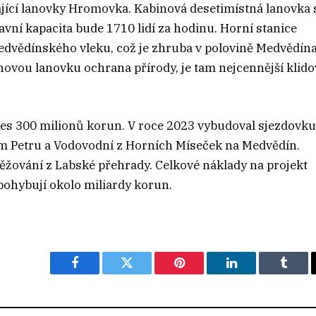
vající lanovky Hromovka. Kabinová desetimístná lanovka 
vní kapacita bude 1710 lidí za hodinu. Horní stanice
edvědínského vleku, což je zhruba v polovině Medvědína
vou lanovku ochrana přírody, je tam nejcennější klido
přes 300 milionů korun. V roce 2023 vybudoval sjezdovku
ém Petru a Vodovodní z Horních Míseček na Medvědín.
něžování z Labské přehrady. Celkové náklady na projekt
pohybují okolo miliardy korun.
Facebook
Twitter
Pinterest
LinkedIn
Tumbl